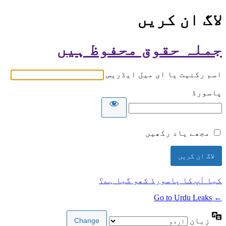
لاگ ان کریں
جملہ حقوق محفوظ ہیں
اسم رکنیت یا ای میل ایڈریس
پاسورڈ
مجھے یاد رکھیں
کیا آپ کا پاسورڈ کھو گیا ہے؟
← Go to Urdu Leaks
زبان