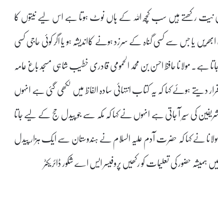
کی نیت رکھتے ہیں سب کچھ اللہ کے ہاں نوٹ ہوتا ہے اس لیے نیتوں کا
ریں یا جس سے کسی گناہ کے سرزد ہونے کااندیشہ ہو یا اگر کوئی حاجی کسی
تا ہے۔ مولانا حافظ احسن بن محمد الحمومی قادری خطیب شاہی مسجد باغ عامہ
 دیتے ہوئے کہا کہ یہ کتاب انتہائی سادہ الفاظ میں لکھی گئی ہے انہوں
یفین کی سیر آ جاتی ہے انہوں نے کہا کہ مکہ سے جو پیدل حج کے لیے جاتا
7 نیکیاں عطا فرماتے ہیں مولانا نے کہا کہ حضرت آدم علیہ السلام نے ہندوستان سے ایک ہزار پیدل
یشہ حضور کی تعلیمات کو رکھیں پروفیسر ایس اے شکور ڈائریکٹر