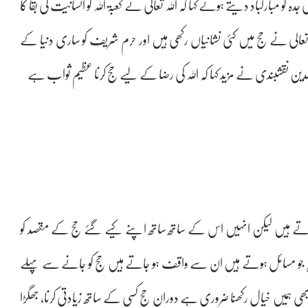
بارکباد دیتے ہوئے کہا کہ اللہ تعالی نے کعبۃ اللہ کو انسانیت کی بقا کا
 تعالی نے حج میں کئی نشانیاں رکھی ہیں اور حرم شریف کو ساری دنیا کے
دین نقشبندی نے مزید کہا کہ اللہ کی رضا کے لیے حج کرنا عظیم ثواب ہے
ہ لاتے ہیں لیکن انہیں اس کے ساتھ ساتھ اپنے کیے گئے حج کے مقصد کو
 پر جو مسائل ہوتے ہیں ان سے واقف ہو جاتے ہیں حج کو جانے سے پہلے
ھی ہمیں خیال رکھنا ضروری ہے دوران حج کسی کے ساتھ زیادتی کرنا، جھگڑا