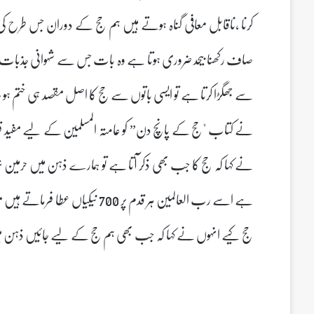
کرنا ،ناقابل معافی گناہ ہوتے ہیں ہم حج کے دوران جس طرح 
صاف رکھنا بیحد ضروری ہوتا ہے وہ بات جس سے شہوانی جذبات ابھ
سے جھگڑا کرتا ہے تو ایسی باتوں سے حج کا اصل مقصد ہی ختم ہو جا
نے کتاب "حج کے پانچ دن” کو عامتہ المسلمین کے لیے مفید قرار
نے کہا کہ حج کا جب بھی ذکر آتا ہے تو ہمارے ذہن میں حرمین شر
ہے اسے رب العالمین ہر قدم پر 00
حج کیے انہوں نے کہا کہ جب بھی ہم حج کے لیے جائیں ذہن میں ہم