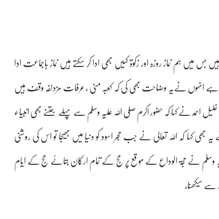
 اللہ کے مقرر کردہ عبادات ہیں جس میں ہم نماز روزہ اور زکوۃ کہیں بھی ادا کر سکتے ہیں نماز باجماعت ادا
ہے انہوں نےیہ وضاحت بھی کی کہ کعبہ منی ، عرفات مزدلفہ وقف ہیں
خلیل احمد نے کہا کہ حضور اکرم صلی اللہ علیہ وسلم سے پہلے جتنے بھی انبیاء
ی کہا کہ اللہ تعالی نے جب حجر اسود کو دنیا میں بھیجا تو اس کی روشنی
 علیہ وسلم نے حجۃ الوداع کے موقع پر حج کے تمام ارکان بتائے حج کے ایام
 سے سیکھنا،