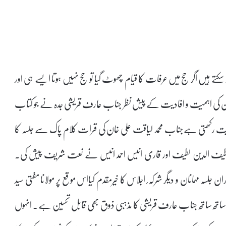
کتے ہیں اگر حج میں عرفات کا قیام چھوٹ گیا تو حج نہیں ہوتا ایسے ہی اور
انچ دن کی اہمیت و افادیت کے پیش نظر جناب عارف قریشی جدہ نے جو کتاب
ت رکھتی ہےجناب محمد لیاقت علی خان کی قرات کلام پاک سے جلسہ کا
ناب لطیف الدین لطیف اور قاری انیس احمد انیس نے نعت شریف پیش کی۔
 مہمانان و دیگر شرکہ ٔ اجلاس کا خیرمقدم کیااس موقع پر مولانا مفتی سید
ے ساتھ ساتھ جناب عارف قریشی کا مذہبی ذوق بھی قابل تحسین ہے۔ انہوں