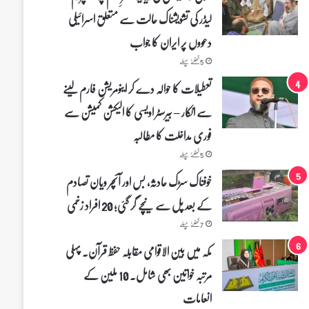
لیڈر کی تشویشناک حالت سے متعلق اسرائیلی
دعووں پر ایران کا جواب
5 گھنٹے پہلے
تعطیلات کا حوالہ دے کر اینومریشن فارم لینے
سے انکار – بیرسٹر اویسی کا الیکشن کمیشن سے
فوری مداخلت کا مطالبہ
5 گھنٹے پہلے
خوفناک سڑک حادثہ، بس اور آئچر ویان تصادم
کے بعد پل سے نیچے گر گئی؛ 20 افراد زخمی
7 گھنٹے پہلے
مکہ میں بین الاقوامی مقابلہ حفظ قرآن۔ پہلی
مرتبہ خواتین بھی شامل۔ 10 ملین کے
انعامات