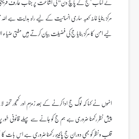
نے کتاب "حج کے پانچ دن” کی اشاعت پر جناب عارف قریشی جدہ کو م
مرکز بنایا خانہ کعبہ ساری انسانیت کے لیے راہ ہدایت ہے اللہ
لیے امن کا مرکز بنایا حج کی فضیلت بیان کرتے ہیں مفتی ضیاء ال
انہوں نے کہا کہ لوگ حج ادا کرنے کے بعد زمزم اور کھجور تحف
پیش نظر رکھنا ضروری ہے ہم حج کو جانے سے پہلے قانونی طور
قلب و نظر کو بھی دوران حج پاکیزہ رکھنا ضروری ہے اس بات کا ب