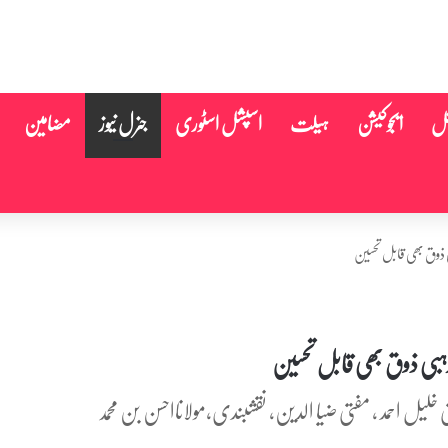
نل
ایجوکیشن
ہیلت
اسپشل اسٹوری
جنرل نیوز
مضامین
 ذوق بھی قابل تحسین
ہبی ذوق بھی قابل تحسین
یل احمد , مفتی ضیا الدین، نقشبندی،مولانااحسن بن محمد