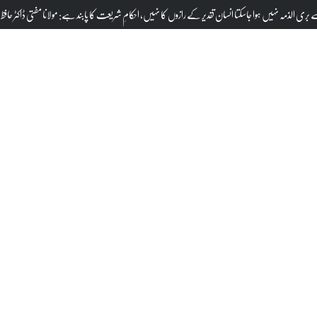
کا معمہ حل، 7 ماہ بعد بوائے فرینڈ گرفتار