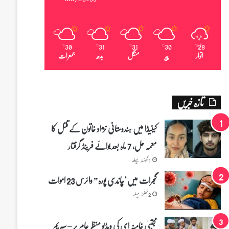
30
31
31
30
28
℃
℃
℃
℃
℃
اتوار
پیر
منگل
بدھ
جمعرات
تازہ خبریں
کینیڈا میں ہندوستانی نژاد خاتون کے قتل کا
معمہ حل، 7 ماہ بعد بوائے فرینڈ گرفتار
1 گھنٹہ پہلے
گجرات میں "چاندی پورہ” وائرس 23 اموات
2 گھنٹے پہلے
مجتبیٰ خامنہ ای کی ویڈیو منظرِ عام پر – سپریم