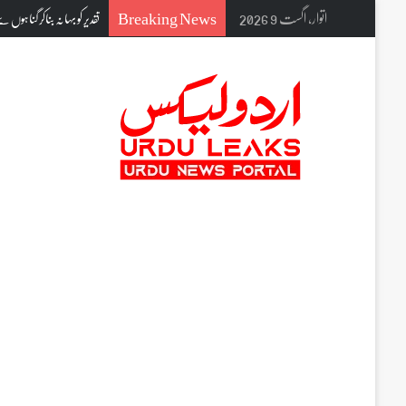
Breaking News
اتوار, اگست 9 2026
کینیڈا میں ہندوستانی نژاد خاتون کے قتل 