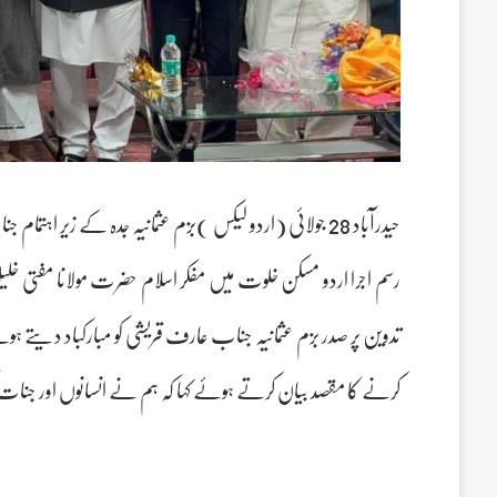
حیدرآباد 28 جولائی (اردو لیکس )بزم عثمانیہ جدہ کے زیر 
رسم اجرا اردو مسکن خلوت میں مفکر اسلام حضرت مولانا مفتی خلیل
تدوین پر صدر بزم عثمانیہ جناب عارف قریشی کو مبارکباد دیتے ہوئے
کرنے کا مقصد بیان کرتے ہوئے کہا کہ ہم نے انسانوں اور جنات