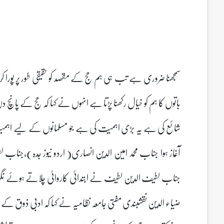
سمجھنا ضروری ہے تب ہی ہم حج کے مقصد کو حقیقی طور پر پورا کر س
باتوں کا ہم کو خیال رکھنا پڑتا ہے انہوں نے کہا کہ حج کے پ
شائع کی ہے یہ بڑی اہمیت کی ہے جو مسلمانوں کے لیے اہمی
آغاز ہوا جناب محمد امین الدین انصاری( اردو نیوز جدہ)،ج
جناب لطیف الدین لطیف نے ابتدائی کاروائی چلاتے ہوئے نگران جلسہ
ضیاء الدین نقشبندی مفتی جامعہ نظامیہ نے کہا کہ ادبی ذوق ک