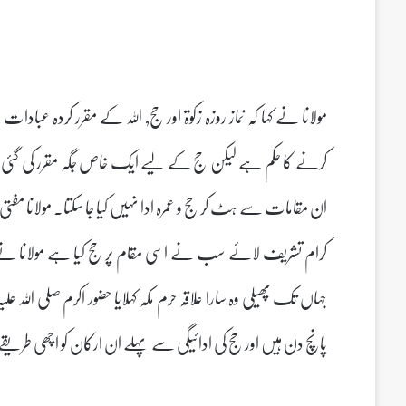
مولانا نے کہا کہ نماز روزہ زکوۃ اور حج٬
کرنے کا حکم ہے لیکن حج کے لیے ایک خاص جگہ مقرر کی گئی 
ان مقامات سے ہٹ کر حج و عمرہ ادا نہیں کیا جا سکتا۔ مولانا مفتی 
کرام تشریف لائے سب نے اسی مقام پر حج کیا ہے مولانا نے یہ بھ
جہاں تک پھیلی وہ سارا علاقہ حرم مکہ کہلایا حضور اکرم صلی اللہ
پانچ دن ہیں اور حج کی ادائیگی سے پہلے ان ارکان کو اچھی طریقے