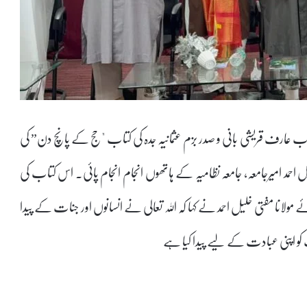
اہتمام جناب عارف قریشی بانی و صدر بزم عثمانیہ جدہ کی کتاب "حج کے پانچ دن” کی
 احمد امیرجامعہ، جامعہ نظامیہ کے ہاتھوں انجام انجام پائی۔ اس کتاب کی
 مولانا مفتی خلیل احمد نے کہا کہ اللہ تعالی نے انسانوں اور جنات کے پیدا
 کو اپنی عبادت کے لیے پیدا کیا ہے