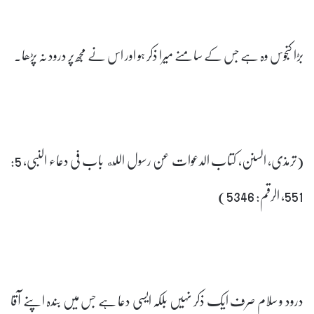
بڑا کنجوس وہ ہے جس کے سامنے میرا ذکر ہو اور اس نے مجھ پر درود نہ پڑھا۔
(ترمذی، السنن، کتاب الدعوات عن رسول الله باب فی دعاء النبی، 5:
551، الرقم: 5346)
درود و سلام صرف ایک ذکر نہیں بلکہ ایسی دعا ہے جس میں بندہ اپنے آقا