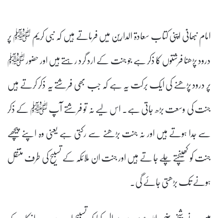
امام نبھانیؒ اپنی کتاب سعادۃ الدارین میں فرماتے ہیں کہ نبی کریم ﷺ پر
درود پڑھنا فرشتوں کا ذکر ہے جو جنت کے ارد گرد رہتے ہیں اور حضور ﷺ
پر درود پڑھنے کی ایک برکت یہ ہے کہ جب بھی فرشتے یہ ذکر کرتے ہیں
جنت کی وسعت بڑھ جاتی ہے۔ اس لیے نہ تو فرشتے آپ ﷺ کے ذکر
سے جدا ہوتے ہیں اور نہ جنت بڑھنے سے رکتی ہے یعنی وہ اپنے پیچھے
جنت کو کھینچتے چلے جا تے ہیں اور جنت ان ملائکہ کے تسبیح کی طرف منتقل
ہونے تک بڑھتی جائے گی۔
میں نے شیخ رضی اللہ عنہ سے سوال کیا کہ تسبیح اور دوسرے اذکار کے