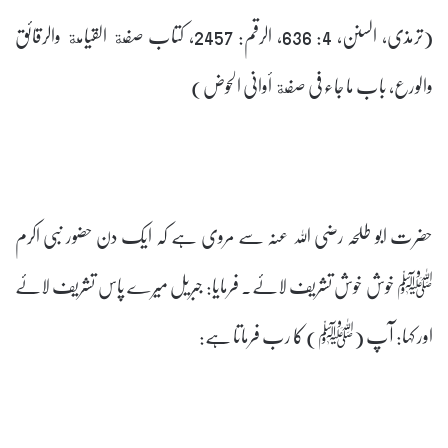
(ترمذی، السنن، 4: 636، الرقم: 2457، کتاب صفة القیامة والرقائق
والورع، باب ما جاء فی صفة أوانی الحوض)
حضرت ابو طلحہ رضی اللہ عنہ سے مروی ہے کہ ایک دن حضور نبی اکرم
ﷺ خوش خوش تشریف لائے۔ فرمایا: جبریل میرے پاس تشریف لائے
اور کہا: آپ (ﷺ) کا رب فرماتا ہے: