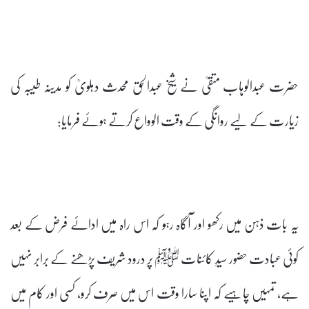
حضرت عبدالوہاب متقیؒ نے شیخ عبدالحق محدث دہلویؒ کو مدینہ طیبہ کی
زیارت کے لیے روانگی کے وقت الوواع کرتے ہوئے فرمایا:
یہ بات ذہن میں رکھو اور آگاہ رہو کہ اس راہ میں ادائے فرض کے بعد
کوئی عبادت حضور سیدِ کائنات ﷺ پر درود شریف پڑھنے کے برابر نہیں
ہے، تمہیں چاہیے کہ اپنا سارا وقت اس میں صَرف کرو، کسی اور کام میں