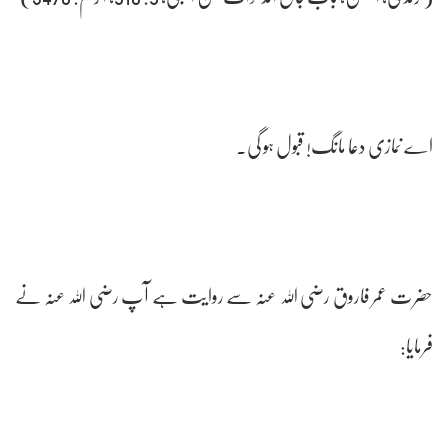
اے نمازی دعا مانگ! قبول ہو گی۔
حضرت عمر فاروق رضی اللہ عنہ سے روایت ہے آپ رضی اللہ عنہ نے
فرمایا: