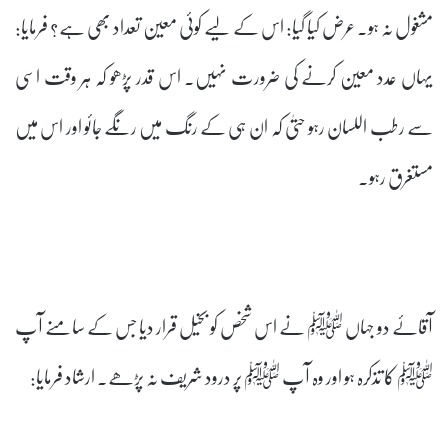
مشغول نہ ہو۔ عرض کیا گیا: اس کے لیے کوئی معین تعداد بھی ہے؟ فرمایا:
یہاں عدد معین کرنے کی ضرورت نہیں۔ اس قدر پڑھو کہ ہر وقت اسی
سے رطب اللسان رہو حتیٰ کہ ان ہی کے رنگ میں رنگے جائو اور اس میں
مستغرق رہو۔
آقائے دو جہاں ﷺ نے اس شخص کو بخیل قرار دیا جس کے سامنے آپ
ﷺ کا تذکرہ ہو اور وہ آپ ﷺ پر درود شریف نہ پڑھے۔ ارشاد فرمایا: