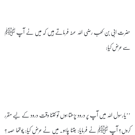
حضرت ابی بن کعب رضی اللہ عنہ فرماتے ہیں کہ میں نے آپ ﷺ
سے عرض کیا:
’’یارسول اللہ میں آپ پر درود پڑھتا ہوں تو کتنا وقت درود کے لیے مقرر
کروں؟ آپ ﷺ نے فرمایا: جتنا چاہو۔ میں نے عرض کیا: چوتھا حصہ؟