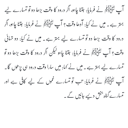
آپ ﷺ نے فرمایا: جتنا چاہو، اگر درود کا وقت بڑھا دو تو تمہارے لیے
بہتر ہے۔ میں نے کیا: آدھا وقت؟ آپ ﷺ نے فرمایا: جتنا چاہو، اگر
درود کا وقت بڑھا دو تو تمہارے لیے بہتر ہے۔ میں نے کیا: دو تہائی
وقت؟ آپ ﷺ نے فرمایا: جتنا چاہو لیکن اگر درود کا وقت بڑھا دو تو
تمہارے لیے بہتر ہے۔ میں نے کہا: میں سارا وقت درود ہی پڑھوں گا۔
آپ ﷺ نے فرمایا: تب تو تمہارے غموں کے لیے کافی ہے اور
تمہارے گناہ بخش دئیے جائیں گے۔