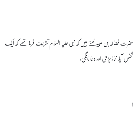
حضرت فضالہ بن عبیدکہتے ہیں کہ نبی علیہ السلام تشریف فرما تھے کہ ایک
شخص آیا، نماز پڑھی اور دعا مانگی:
ا