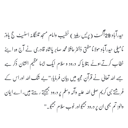
حیدرآباد 29آگسٹ (پریس ریلیز ) خطیب وامام مسجد تلنگانہ اسٹیٹ حج ہاؤز
نامپلی حیدرآباد مولانا مفتی ڈاکٹر حافظ محمد صابر پاشاہ قادری نے آج وہ ابنے
خطاب کرتےہوئے بتلایا کہ درود و سلام ایک ایسا عظیم الشان ذکر ہے
جسے اللہ تعالیٰ نے قرآنِ مجید میں بیان فرمایا:”بے شک اللہ اور اس کے
فرشتے نبی کریم صلی اللہ علیہ وآلہ وسلم پر درود بھیجتے رہتے ہیں، اے ایمان
والو! تم بھی ان پر درود بھیجو اور خوب سلام بھیجو۔”