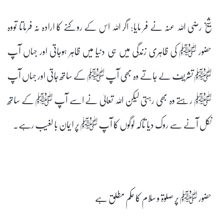
شیخ رضی اللہ عنہ نے فر مایا: اگر اللہ اس کے روکنے کا ارادہ نہ فرماتا تووہ
حضور ﷺ کی ظاہری زندگی میں ہی دنیا میں ظاہر ہوجاتی اور جہاں آپ
ﷺ تشریف لے جاتے وہ بھی آپ ﷺ کے ساتھ جاتی اور جہاں آپ
ﷺ رہتے وہ بھی رہتی لیکن اللہ تعالیٰ نے اسے آپ ﷺ کے ساتھ
نکل آنے سے روک دیا تاکہ لوگوں کا آپ ﷺ پر ایمان با لغیب رہے۔
حضور ﷺ پر صلوٰۃ و سلام کا حکم مطلق ہے