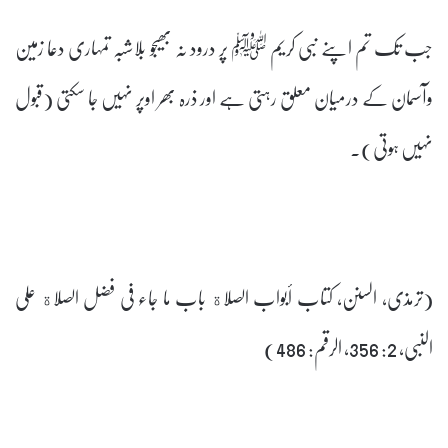
جب تک تم اپنے نبی کریم ﷺ پر درود نہ بھیجو بلاشبہ تمہاری دعا زمین
وآسمان کے درمیان معلق رہتی ہے اور ذرہ بھر اوپر نہیں جا سکتی (قبول
نہیں ہوتی)۔
(ترمذی، السنن، کتاب أبواب الصلاة باب ما جاء فی فضل الصلاة علی
النبی، 2: 356، الرقم: 486)