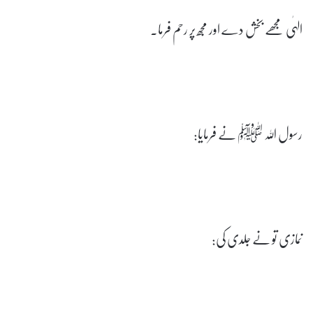
الہٰی مجھے بخش دے اور مجھ پر رحم فرما۔
رسول اللہ ﷺ نے فرمایا:
نمازی تو نے جلدی کی: