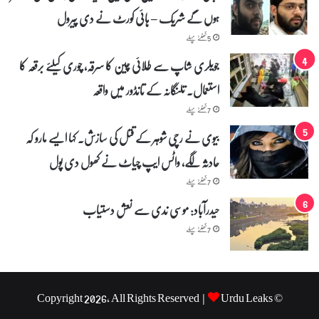
ک
ہوں گے شریک – ہائی کورٹ نے دی پیرول
ر
ج
5 گھنٹے پہلے
ش
جویلری شاپ سے طلائی چین کا سرقہ، چوری کیلئے برقعہ کا
ن
م
استعمال۔ تلنگانہ کے تانڈور میں واقعہ
ن
ا
7 گھنٹے پہلے
ی
بیوی نے رچی شوہر کے قتل کی سازش۔ کہا ایسے مارو کہ
ا
حادثہ لگے، واٹس ایپ چیاٹ نے کھول دی پول
7 گھنٹے پہلے
حیدرآباد: موسی ندی سے نعش دستیاب
7 گھنٹے پہلے
Urdu Leaks
© Copyright 2026, All Rights Reserved |