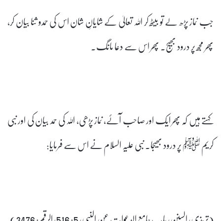
جب نماز پڑھ لے تو بیٹھ کر اللہ تعالیٰ کے شایانِ شان اس کی حمدو ثنا بیان کر،
پھر مجھ پر درود بھیج۔ پھر اس سے دعا مانگ۔
کہتے ہیں کہ پھر ایک اور صاحب آئے، نماز پڑھی، اللہ کی حمد بیان کی اور نبی
کریم ﷺ پر درود بھیجا۔ نبی علیہ السلام نے اس سے فرمایا:
(ترمذی، السنن، باب جامع الدعوات عن النبی، 5: 516، الرقم: 3476)