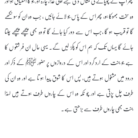
پھر آپ نے چوپائے کی مثال دی جسے اپنی غذا، چارہ اور جو کا اشتیاق ہو اور
وہ سخت بھوکا ہو، پھر اس کے پاس جَو لائے جائیں ، جب وہ ان کو سونگھے
گا تو قریب ہو گا ،جب اس سے دور کیا جائے گا تو وہ بھی پیچھے پیچھے چلتا
جائے گا یہاں تک کہ ہم اس کو پکڑ لیں گے۔ یہی حال ان فر شتو ں کا
ہے جو جنت کے ارد گرد اور اس کے دروازوں پر حضور ﷺ کے ذکر اور
درود میں مشغول ہوتے ہیں، پس اس کا شوق پیدا ہو تا ہے اور وہ ان کی
طرف چل پڑتی ہے اور چو نکہ وہ اس کے چاروں طرف ہوتے ہیں لہذا
جنت بھی چاروں طرف سے بڑھتی ہے۔