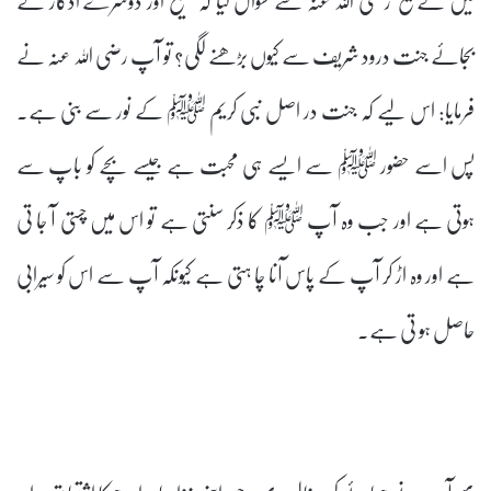
بجائے جنت درود شریف سے کیوں بڑھنے لگی؟ تو آپ رضی اللہ عنہ نے
فرمایا: اس لیے کہ جنت در اصل نبی کریم ﷺ کے نور سے بنی ہے۔
پس اسے حضور ﷺ سے ایسے ہی محبت ہے جیسے بچے کو باپ سے
ہوتی ہے اور جب وہ آپ ﷺ کا ذکر سنتی ہے تو اس میں چستی آ جا تی
ہے اور وہ اڑ کر آپ کے پاس آنا چا ہتی ہے کیونکہ آپ سے اس کو سیرابی
حاصل ہو تی ہے۔