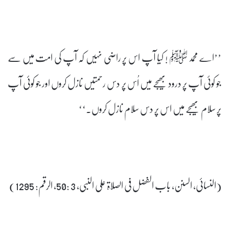
’’اے محمد ﷺ ! کیا آپ اس پر راضی نہیں کہ آپ کی امت میں سے
جو کوئی آپ پر درود بھیجے میں اُس پر دس رحمتیں نازل کروں اور جو کوئی آپ
پر سلام بھیجے میں اس پر دس سلام نازل کروں۔‘‘
(النسائی، السنن، باب الفضل فی الصلاۃ علی النبی، 3 :50، الرقم: 1295)