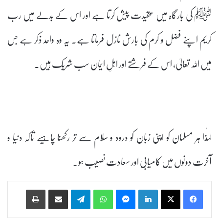
ﷺ کی بارگاہ میں عقیدت پیش کرتا ہے اور اس کے بدلے میں رب
کریم اپنے فضل و کرم کی بارش نازل فرماتا ہے۔ یہ وہ واحد ذکر ہے جس
میں اللہ تعالیٰ، اس کے فرشتے اور اہلِ ایمان سب شریک ہیں۔
لہٰذا ہر مسلمان کو اپنی زبان کو درود و سلام سے تر رکھنا چاہیے تاکہ دنیا و
آخرت دونوں میں کامیابی اور سعادت نصیب ہو۔
Print
Share via Email
Telegram
WhatsApp
Messenger
LinkedIn