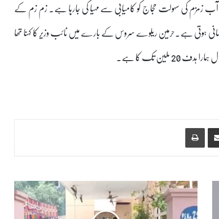
سے آب زمزم کی سہولت حجاج کو کامیابی سے مہیا کی جارہا ہے۔ زم زم کے
انی ہوتی ہے۔حرمین ریلوے سروس کے بارے میں نائب وزیر کا کہنا تھا
Print
Share via Email
ج
و
ب
ل