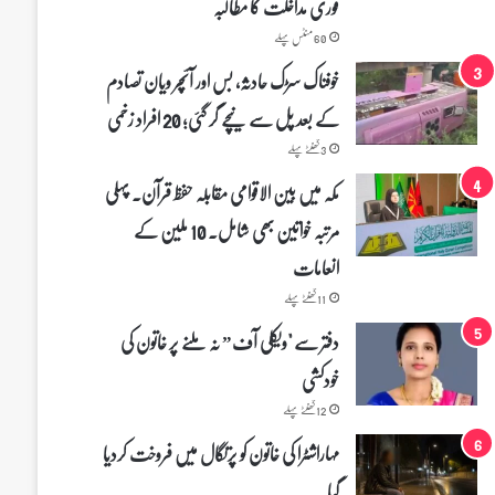
فوری مداخلت کا مطالبہ
60 منٹس پہلے
خوفناک سڑک حادثہ، بس اور آئچر ویان تصادم
کے بعد پل سے نیچے گر گئی؛ 20 افراد زخمی
3 گھنٹے پہلے
مکہ میں بین الاقوامی مقابلہ حفظ قرآن۔ پہلی
مرتبہ خواتین بھی شامل۔ 10 ملین کے
انعامات
11 گھنٹے پہلے
دفتر سے "ویکلی آف” نہ ملنے پر خاتون کی
خودکشی
12 گھنٹے پہلے
مہاراشٹرا کی خاتون کو پرتگال میں فروخت کردیا
گیا