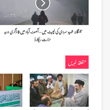
ا
ن
ہ
ش
د
ی
تلنگانہ شدید سردی کی لپیٹ میں - آصف آباد میں 8 ڈگری درجہ
د
حرارت ریکارڈ
س
ر
د
ی
متعلقہ خبریں
ک
ی
ل
پ
ی
ٹ
م
ی
ں
-