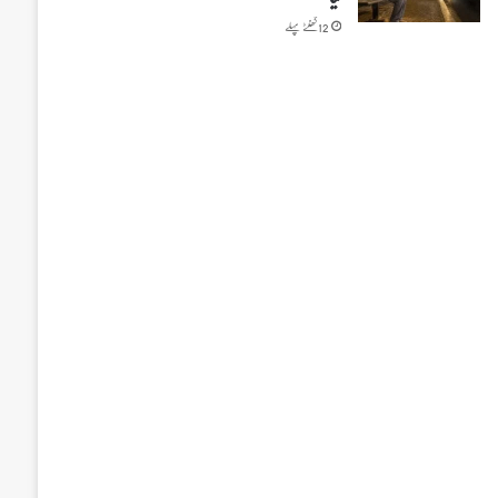
12 گھنٹے پہلے