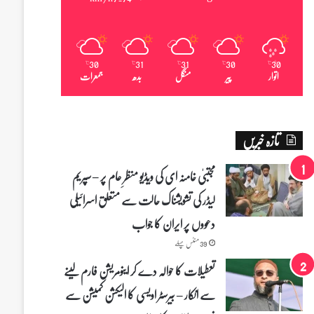
30
31
31
30
30
℃
℃
℃
℃
℃
اتوار
پیر
منگل
بدھ
جمعرات
تازہ خبریں
مجتبیٰ خامنہ ای کی ویڈیو منظرِ عام پر – سپریم
لیڈر کی تشویشناک حالت سے متعلق اسرائیلی
دعووں پر ایران کا جواب
39 منٹس پہلے
تعطیلات کا حوالہ دے کر اینومریشن فارم لینے
سے انکار – بیرسٹر اویسی کا الیکشن کمیشن سے