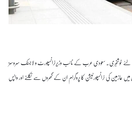
 لئے خوشخبری۔ سعودی عرب کے نائب وزیرٹرانسپورٹ و لاجسٹک سروسز
زن میں عازمین کی ٹرانسپورٹیشن کا پروگرام ان کے گھروں سے نکلنے اور واپس