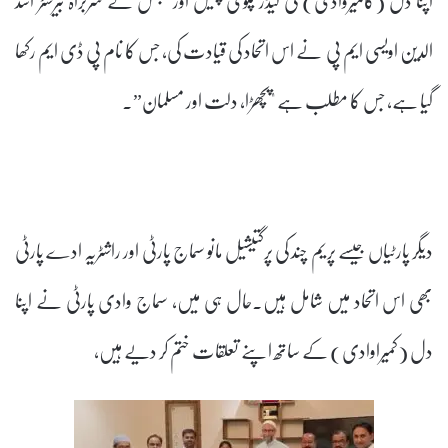
الدین اویسی ایم پی نے اس اتحاد کی قیادت کی، جس کا نام پی ڈی ایم رکھا
گیا ہے، جس کا مطلب ہے "پچھڑا، دلت اور مسلمان”۔
دیگر پارٹیاں جیسے پریم چند کی پرگتیشیل مانو سماج پارٹی اور راشٹریہ ادے پارٹی
بھی اس اتحاد میں شامل ہیں۔حال ہی میں، سماج وادی پارٹی نے اپنا
دل (کمیراوادی) کے ساتھ اپنے تعلقات ختم کر دیے ہیں،