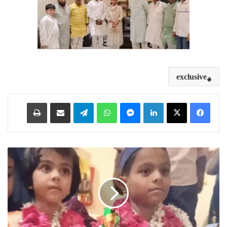
exclusive
Print
Share via Email
Telegram
WhatsApp
Messenger
LinkedIn
ح
ی
د
ر
آ
ب
ا