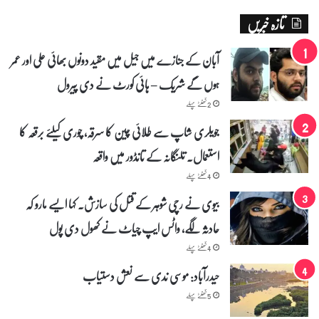
ئ
تازہ خبریں
ی
،
ک
آبان کے جنازے میں جیل میں مقید دونوں بھائی علی اور عمر
ے
ہوں گے شریک – ہائی کورٹ نے دی پیرول
س
ی
2 گھنٹے پہلے
ا
ی
جویلری شاپ سے طلائی چین کا سرقہ، چوری کیلئے برقعہ کا
ا
استعمال۔ تلنگانہ کے تانڈور میں واقعہ
و
م
4 گھنٹے پہلے
ق
بیوی نے رچی شوہر کے قتل کی سازش۔ کہا ایسے مارو کہ
ر
ر
حادثہ لگے، واٹس ایپ چیاٹ نے کھول دی پول
4 گھنٹے پہلے
حیدرآباد: موسی ندی سے نعش دستیاب
5 گھنٹے پہلے