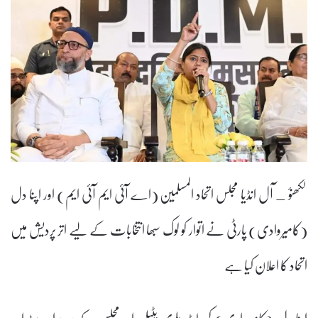
لکھنؤ _ آل انڈیا مجلس اتحاد المسلمین (اے آئی ایم آئی ایم) اور اپنا دل
(کامیروادی) پارٹی نے اتوار کو لوک سبھا انتخابات کے لیے اتر پردیش میں
اتحاد کا اعلان کیا ہے
اپنا دل (کامیروادی) کی لیڈر پلوی پٹیل اور مجلس کے سربراہ بیرسٹر اسد