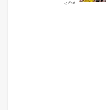
5 گھنٹے پہلے