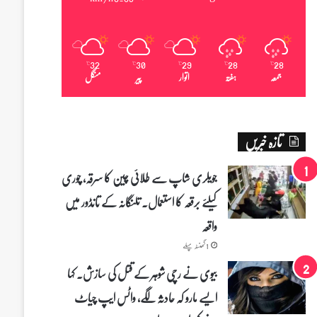
32
30
29
28
28
℃
℃
℃
℃
℃
جمعہ
ہفتہ
اتوار
پیر
منگل
تازہ خبریں
جویلری شاپ سے طلائی چین کا سرقہ، چوری
کیلئے برقعہ کا استعمال۔ تلنگانہ کے تانڈور میں
واقعہ
1 گھنٹہ پہلے
بیوی نے رچی شوہر کے قتل کی سازش۔ کہا
ایسے مارو کہ حادثہ لگے، واٹس ایپ چیاٹ