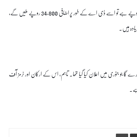
اس کا مطلب یہ ہوگا کہ اگر کسی ملازم کی بنیادی تنخواہ 60,000 روپے ہے تو اسے ڈی اے کے طور پر اضافی 34,800 روپے ملیں گے،
شن کرے گا جو جنوری میں اعلان کیا گیا تھا۔ تاہم، اس کے ارکان اور ٹرمز آف
Print
Share via Email