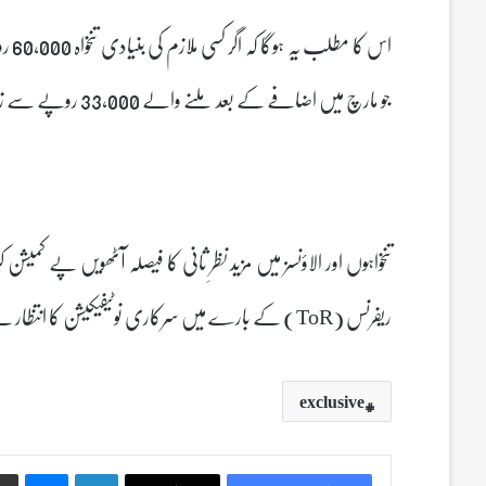
جو مارچ میں اضافے کے بعد ملنے والے 33,000 روپے سے زیادہ ہیں۔
تنخواہوں اور الاؤنسز میں مزید نظرِ ثانی کا فیصلہ آٹھویں پے کمی
ریفرنس (ToR) کے بارے میں سرکاری نوٹیفیکیشن کا انتظار ہے۔
exclusive
Messenger
LinkedIn