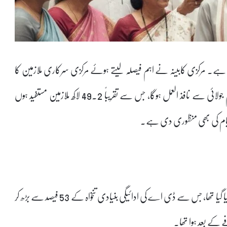
ہے۔ مرکزی کابینہ نے اہم فیصلہ لیتے ہوئے مرکزی سرکاری ملازمین کا
ڈی اے میں 3 فیصد اضافہ کی منظوری دی ہے۔ یہ اضافہ یکم جولائی سے نافذ العمل ہوگا، جس سے تقریباً 49.2 لاکھ ملازمین مستفید ہوں
یہ اس سال دوسرا اضافہ ہے؛ مارچ میں دو فیصد اضافہ کا اعلان کیا گیا تھا، جس سے ڈی اے کی ادائیگی بنیادی تنخواہ کے 53 فیصد سے بڑھ کر