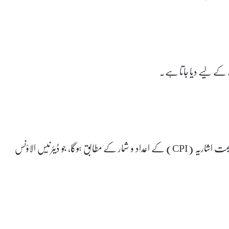
کے لیے دیا جاتا ہے۔
اس ماہ کا اضافہ توقع ہے کہ صنعتی کارکنوں کے لیے صارف قیمت اشاریہ (CPI) کے اعداد و شمار کے مطابق ہوگا، جو ڈیئرنیس الاؤنس