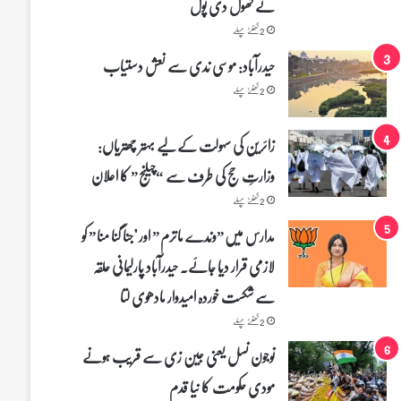
نے کھول دی پول
2 گھنٹے پہلے
حیدرآباد: موسی ندی سے نعش دستیاب
2 گھنٹے پہلے
زائرین کی سہولت کے لیے بہتر چھتریاں:
وزارتِ حج کی طرف سے “چیلنج” کا اعلان
2 گھنٹے پہلے
مدارس میں”وندے ماترم” اور "جنا گنا منا” کو
لازمی قرار دیا جائے۔ حیدرآباد پارلیمانی حلقہ
سے شکست خوردہ امیدوار مادھوی لتا
2 گھنٹے پہلے
نوجون نسل یعنی جین زی سے قریب ہونے
مودی حکومت کا نیا قدم