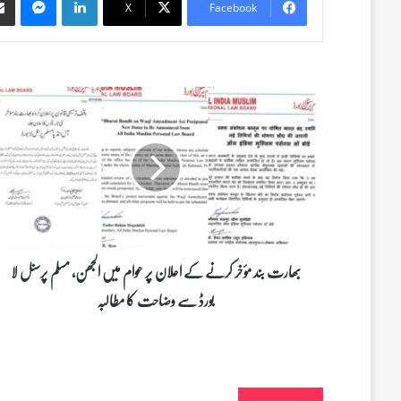
X
Facebook
ب
ھ
ا
ر
ت
ب
ن
د
م
ؤ
بھارت بند مؤخر کرنے کے اعلان پر عوام میں الجھن، مسلم پرسنل لا
خ
بورڈ سے وضاحت کا مطالبہ
ر
ک
ر
ن
ے
ک