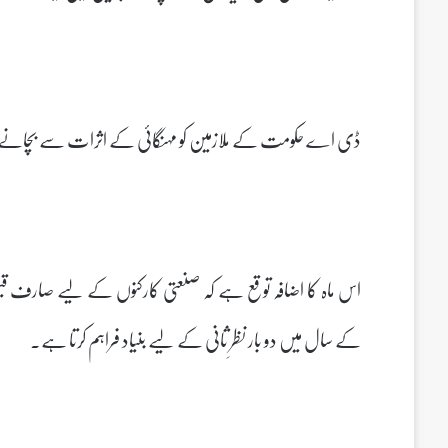
ڈی اے حکومت کے ملازمین کو مہنگائی کے اثرات سے بچانے 
کے سال میں دو بار نظرِ ثانی کے لیے بنیاد فراہم کرتا ہے۔