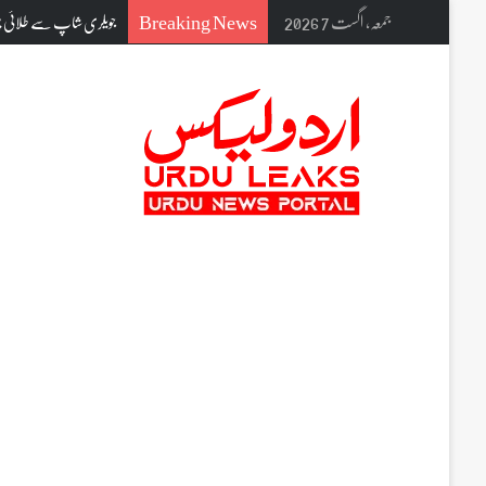
Breaking News
جمعہ, اگست 7 2026
جویلری شاپ سے طلائی چین ک