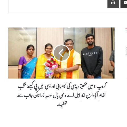
گ
ر
و
پ
I
م
ی
ں
ن
ک
گروپ I میں نکھیتا ریڈی کی کامیابی اور ڈی ایس پی کیلئے منتخب
ھ
نظام آباد اربن ایم ایل اے دھن پال سوریہ نارائنا کی جانب سے
ی
ت
تہنیت
ا
ر
ی
ڈ