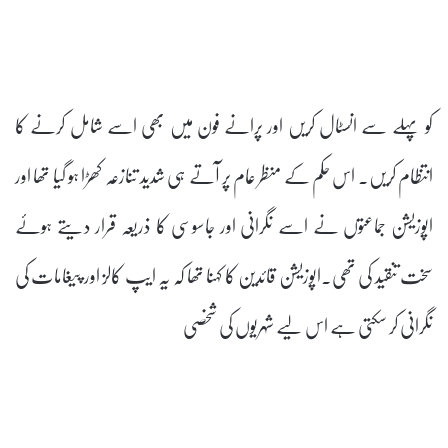
کو پہلے سے انسٹال کریں اور پرانے فون میں بھی اسے شامل کرنے کا
انتظام کریں۔ اس حکم کے منظر عام پر آتے ہی شدید تنازعہ کھڑا ہو گیا تھا اور
اپوزیشن جماعتوں نے اسے نگرانی اور جاسوسی کا ذریعہ قرار دیتے ہوئے
سخت تنقید کی تھی۔اپوزیشن قائدین کا کہنا تھا کہ یہ ایپ کالز اور پیغامات کی
نگرانی کر سکتی ہے اس لیے شہریوں کی شخصی