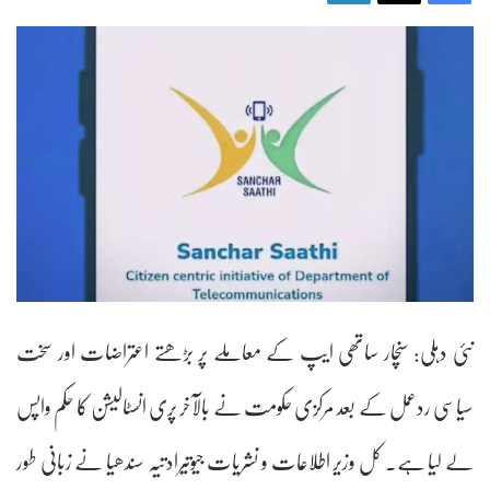
نئی دہلی: سنچار ساتھی ایپ کے معاملے پر بڑھتے اعتراضات اور سخت
سیاسی ردعمل کے بعد مرکزی حکومت نے بالآخر پری انسٹالیشن کا حکم واپس
لے لیا ہے۔ کل وزیر اطلاعات و نشریات جیوتیرادتیہ سندھیا نے زبانی طور