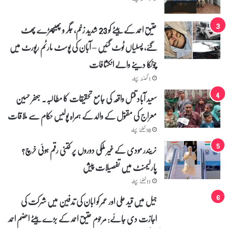
ا
ی
ت
عتیق احمد کے بیٹے کو 23 شدید زخم، جگر و پھیپھڑے پھٹ
گئے، پسلیاں ٹوٹ گئیں – آبان کی پوسٹ مارٹم رپورٹ میں
چونکا دینے والے انکشافات
1 گھنٹہ پہلے
سعید آباد قتل واقعہ کی جامع تحقیقات کا مطالبہ۔ جعفر حسین
معراج کی مقتول کے والد کے ہمراہ پولیس حکام سے ملاقات
10 گھنٹے پہلے
نریندر مودی کے غیر ملکی دوروں پر کتنی رقم ہوئی خرچ؟
پارلیمنٹ میں تفصیلات پیش
11 گھنٹے پہلے
جیل میں قید علی اور عمر کو ابان کی تدفین میں شرکت کی
اجازت دی جائے: مرحوم عتیق احمد کے بڑے بیٹے احضم احمد