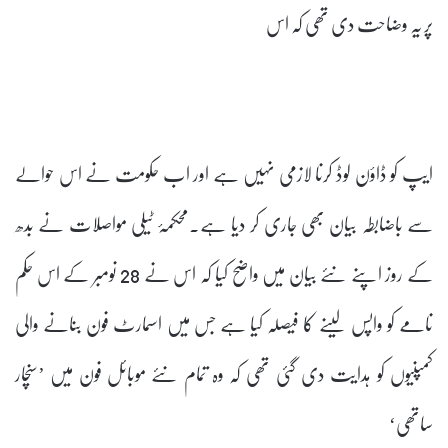
پر یہ وضاحت دی تھی کہ اس
ایپ کو ڈاؤن لوڈ کرنا لازمی نہیں ہے اور اب حکومت نے اس حوالے
سے باضابطہ بیان بھی جاری کر دیا ہے۔محکمۂ ٹیلی مواصلات نے بدھ
کے روز اپنے نئے بیان میں واضح کیا کہ اس نے 28 نومبر کے اس حکم
نامے کو واپس لینے کا فیصلہ کیا ہے جس میں اسمارٹ فون بنانے والی
کمپنیوں کو ہدایت دی گئی تھی کہ وہ تمام نئے موبائل فون میں ’سنچار
ساتھی‘