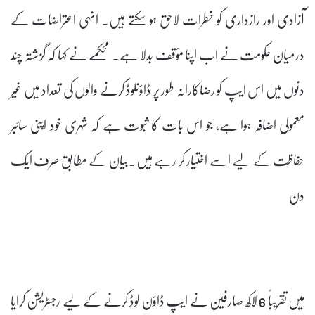
آزادی اور رازداری کو خطرات لاحق ہو سکتے ہیں۔ انہی اعتراضات کے
درمیان حکومت نے اب اپنا مؤقف بدلا ہے۔ محکمے نے کہا کہ گزشتہ چند
دنوں میں اس ایپ کو رضاکارانہ طور پر ڈاؤنلوڈ کرنے والوں کی تعداد میں غیر
معمولی اضافہ ہوا ہے، جو اس بات کا ثبوت ہے کہ شہری خود اپنی سائبر
حفاظت کے لیے اسے اختیار کر رہے ہیں۔بیان کے مطابق صرف ایک
دن
میں تقریباً 6 لاکھ صارفین نے ایپ ڈاؤن لوڈ کرنے کے لیے رجسٹریشن کرایا