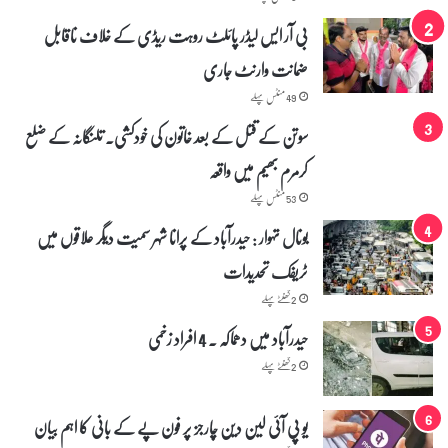
بی آر ایس لیڈر پائلٹ روہت ریڈی کے خلاف ناقابل
ضمانت وارنٹ جاری
49 منٹس پہلے
سوتن کے قتل کے بعد خاتون کی خودکشی۔ تلنگانہ کے ضلع
کرمرم بھیم میں واقعہ
53 منٹس پہلے
بونال تہوار : حیدرآباد کے پرانا شہر سمیت دیگر علاقوں میں
ٹریفک تحدیدات
2 گھنٹے پہلے
حیدرآباد میں دھماکہ ۔ 4 افراد زخمی
2 گھنٹے پہلے
یو پی آئی لین دین چارجز پر فون پے کے بانی کا اہم بیان