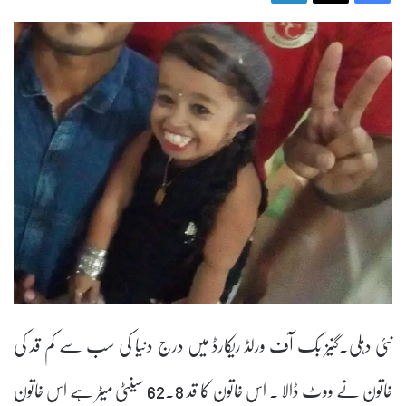
نئی دہلی۔‌گنیز بک آف ورلڈ ریکارڈ میں درج دنیا کی سب سے کم قد کی
خاتون نے ووٹ ڈالا ۔ اس خاتون کا قد 62.8 سینٹی میٹر ہے اس خاتون