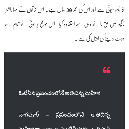
کا نام جیوتی ہے اور اس کی عمر 30 سال ہے۔ اس خاتون نے مہاراشٹرا
ناگپور میں حق رائے دہی سے استفادہ کیا۔ اس موقع پر جوتی نے تمام سے
ووٹ دینے کی اپیل کی ہے۔
ఓటేసిన ప్రపంచంలోనే అతిచిన్న మహిళ
నాగపూర్ – ప్రపంచంలోనే అతిచిన్న
మహిళగా (62.8 సెంటీమీటర్లు ) గిన్నిస్