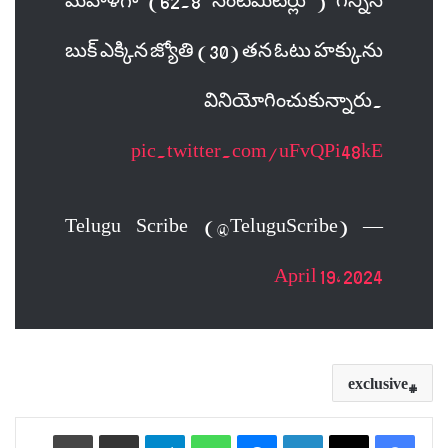
బుక్ ఎక్కిన జ్యోతి (30) తన ఓటు హక్కును
వినియోగించుకున్నారు.
pic.twitter.com/uFvQPi48kE
— Telugu Scribe (@TeluguScribe)
April 19, 2024
exclusive
Print
Share via Email
Telegram
WhatsApp
Messenger
LinkedIn