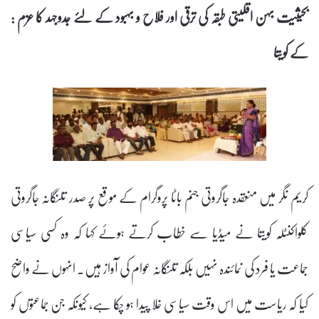
بحیثیت بہن اقلیتی طبقہ کی ترقی اور فلاح و بہبود کے لئے جدوجہد کا عزم :
کے کویتا
کریم نگر میں منعقدہ جاگروتی جنم باٹا پروگرام کے موقع پر صدر تلنگانہ جاگروتی
کلواکنٹلہ کویتا نے میڈیا سے خطاب کرتے ہوئے کہا کہ وہ کسی سیاسی
جماعت یا فرد کی نمائندہ نہیں بلکہ تلنگانہ عوام کی آواز ہیں۔ انہوں نے واضح
کیا کہ ریاست میں اس وقت سیاسی خلا پیدا ہو چکا ہے، کیونکہ جن جماعتوں کو