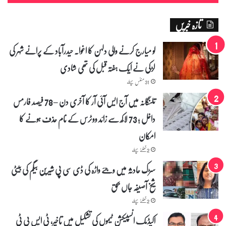
و
س
تازہ خبریں
ہ
و
ل
لو میارج کرنے والی دلہن کا اغوا۔ حیدرآباد کے پرانے شہر کی
ی
لڑکی نے ایک ہفتہ قبل کی تھی شادی
ا
ت
31 منٹس پہلے
ک
ا
تلنگانہ میں آج ایس آئی آر کا آخری دن – 78 فیصد فارمس
ج
داخل ؛ 73 لاکھ سے زائد ووٹرس کے نام حذف ہونے کا
ا
ئ
امکان
ز
ہ
2 گھنٹے پہلے
ل
سڑک حادثہ میں وجئے واڑہ کی ڈی سی پی شیرین بیگم کی بیٹی
ی
ا
شیخ آصیفہ جاں بحق
2 گھنٹے پہلے
اکیڈمک انسپیکشن ٹیموں کی تشکیل میں تاخیر، ٹی ایس پی ٹی