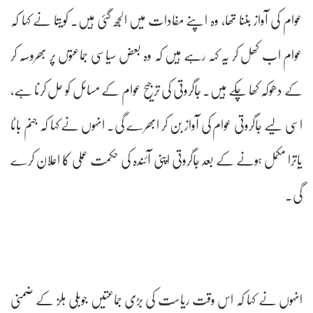
عوام کی آواز بننا تھا، وہ اپنے مفادات میں الجھ گئی ہیں۔ کویتا نے کہا کہ
عوام اب کھل کر یہ کہہ رہے ہیں کہ وہ بعض سیاسی جماعتوں پر بھروسہ کر
کے دھوکہ کھا چکے ہیں۔ جاگروتی کی ترجیح عوام کے مسائل کو حل کرنا ہے،
اسی لیے جاگروتی عوام کی آواز بن کر ابھرے گی۔ انہوں نے کہا کہ جنم باٹا
یاترا مکمل ہونے کے بعد جاگروتی اپنی آئندہ کی حکمت عملی کا اعلان کرے
گی۔
انہوں نے کہا کہ اس وقت ریاست کی بڑی جماعتیں جوبلی ہلز کے ضمنی