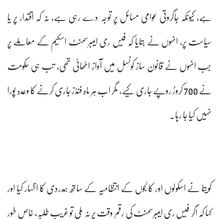
ہے، کیونکہ جاگروتی عوامی مسائل پر توجہ دے رہی ہے، نہ کہ اقتدار پر یا
سیاست پر، انہوں نے بتایا کہ فیس ری ایمبرسمنٹ اسکیم کے معاملے پر
جب انہوں نے قانون ساز کونسل میں آواز اٹھائی تھی، تب ہی حکومت
نے 700 کروڑ روپے جاری کیے، مگر اب ہر ماہ فنڈز جاری کرنے کا وعدہ پورا
نہیں کیا جا رہا۔
کویتا نے اسکولوں اور کالجوں کے انتظامیہ کے ساتھ ہمدردی کا اظہار کیا اور
کہا کہ اگر فیس ری ایمبرسمنٹ کی رقم وقت پر نہ ملی تو غریب طلبہ، خاص طور