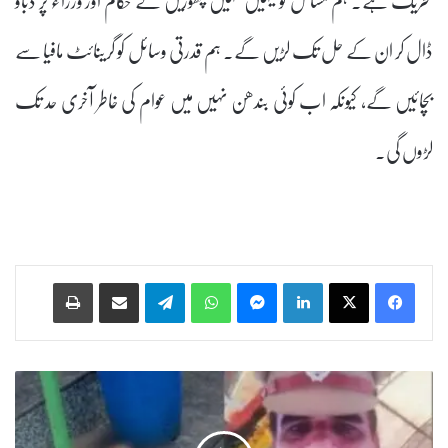
ڈال کر ان کے حل تک لڑیں گے۔ ہم قدرتی وسائل کو گرینائٹ مافیا سے
بچائیں گے، کیونکہ اب کوئی بندھن نہیں میں عوام کی خاطر آخری حد تک
لڑوں گی۔
Print
Share via Email
Telegram
WhatsApp
Messenger
LinkedIn
ت
ل
ن
گ