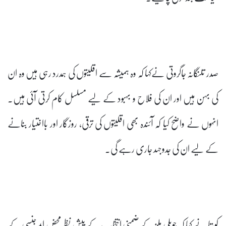
صدر تلنگانہ جاگروتی نےکہا کہ وہ ہمیشہ سے اقلیتوں کی ہمدرد رہی ہیں وہ ان
کی بہن ہیں اور ان کی فلاح و بہبود کے لیے مسلسل کام کرتی آئی ہیں۔
انہوں نے واضح کیا کہ آئندہ بھی اقلیتوں کی ترقی، روزگار اور بااختیار بنانے
کے لیے ان کی جدوجہد جاری رہے گی۔
کویتا نے کہا کہ جوبلی ہلز کے ضمنی انتخاب کے پیش نظر محض ایمرجنسی کے