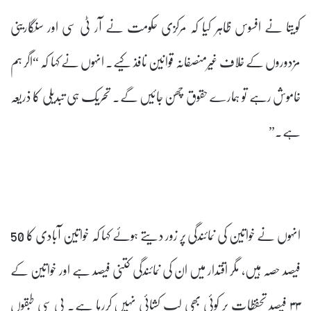
کویتا نے افسوس ظاہر کیا کہ مرکزی حکومت نے آر ٹی سی اور سنگارینی
مزدوروں کے خلاف غیرمنصفانہ قوانین نافذ کیے۔ انہوں نے کہا کہ “اگر ہم
خاموش رہے تو ہمارے حقوق چھن جائیں گے۔ تحریک ہی تبدیلی کا ذریعہ
ہے۔”
انہوں نے خواتین کی نمائندگی پر زور دیتے ہوئے کہا کہ خواتین آبادی کا 50
فیصد حصہ ہیں، مگر اقتدار میں ان کی نمائندگی کتنی فیصد ہے اور خواتین کے
۳۳ فیصد تحفظات پر کوئی بھی لب کشائی نہیں کررہا ہے۔ بی سی طبقوں