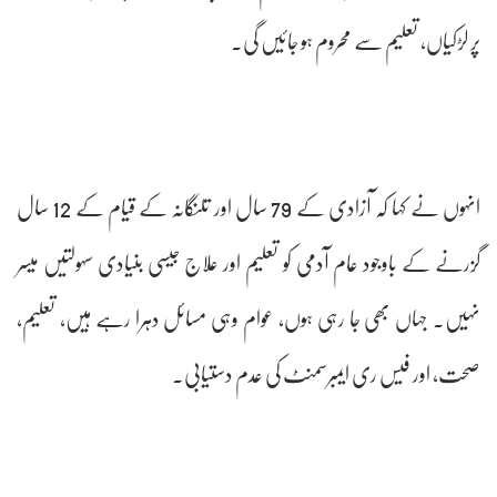
پر لڑکیاں، تعلیم سے محروم ہو جائیں گی۔
انہوں نے کہا کہ آزادی کے 79 سال اور تلنگانہ کے قیام کے 12 سال
گزرنے کے باوجود عام آدمی کو تعلیم اور علاج جیسی بنیادی سہولتیں میسر
نہیں۔ جہاں بھی جا رہی ہوں، عوام وہی مسائل دہرا رہے ہیں، تعلیم،
صحت، اور فیس ری ایمبرسمنٹ کی عدم دستیابی۔