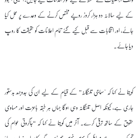
کے لیے سالانہ دو ہزار کروڑ روپے مختص کرنے کے وعدے پر عمل کیا
جائے، اور انتخابات سے قبل کیے گئے تمام اعلانات کو حقیقت کا روپ
دیا جائے۔
کویتا نے کہا کہ "سماجی تلنگانہ” کے قیام کے لیے ان کی جدوجہد بدستور
جاری ہے، کیونکہ اصل تلنگانہ وہی ہوگا جہاں ہر طبقہ باعزت اور مساوی
حقوق کے ساتھ ترقی کرے۔ آخر میں کویتا نے کہا کہ “جاگروتی عوام کی
تحریک ہے۔ ہم مسائل کو یہیں نہیں چھوڑیں گے حکام اور وزراء پر دباؤ