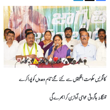
کانگریس حکومت اقلیتوں سے کئے گئے تمام وعدوں کو پورا کرے
تلنگانہ جاگروتی عوامی آواز بن کر ابھرے گی