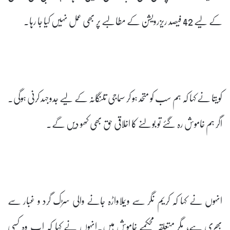
کے لیے 42 فیصد ریزرویشن کے مطالبے پر بھی عمل نہیں کیا جا رہا۔
کویتا نے کہا کہ ہم سب کو متحد ہو کر سماجی تلنگانہ کے لیے جدوجہد کرنی ہوگی۔
اگر ہم خاموش رہ گئے تو بولنے کا اخلاقی حق بھی کھو دیں گے۔
انہوں نے کہا کہ کریم نگر سے ویملاواڑہ جانے والی سڑک گرد و غبار سے
بھری ہے، مگر متعلقہ محکمے خاموش ہیں۔انہوں نے کہا کہ اب وہ کسی