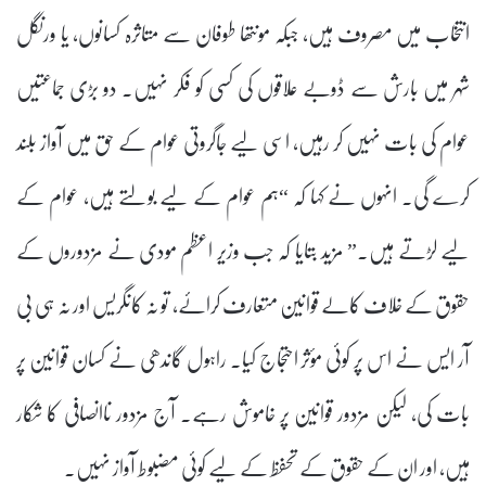
انتخاب میں مصروف ہیں، جبکہ مونتھا طوفان سے متاثرہ کسانوں، یا ورنگل
شہر میں بارش سے ڈوبے علاقوں کی کسی کو فکر نہیں۔ دو بڑی جماعتیں
عوام کی بات نہیں کر رہیں، اسی لیے جاگروتی عوام کے حق میں آواز بلند
کرے گی۔ انہوں نے کہا کہ “ہم عوام کے لیے بولتے ہیں، عوام کے
لیے لڑتے ہیں۔” مزید بتایا کہ جب وزیر اعظم مودی نے مزدوروں کے
حقوق کے خلاف کالے قوانین متعارف کرائے، تو نہ کانگریس اور نہ ہی بی
آر ایس نے اس پر کوئی مؤثر احتجاج کیا۔ راہول گاندھی نے کسان قوانین پر
بات کی، لیکن مزدور قوانین پر خاموش رہے۔ آج مزدور ناانصافی کا شکار
ہیں، اور ان کے حقوق کے تحفظ کے لیے کوئی مضبوط آواز نہیں۔