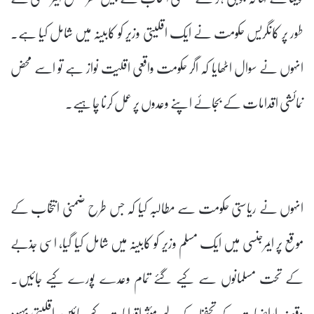
طور پر کانگریس حکومت نے ایک اقلیتی وزیر کو کابینہ میں شامل کیا ہے۔
انہوں نے سوال اٹھایا کہ اگر حکومت واقعی اقلیت نواز ہے تو اسے محض
نمائشی اقدامات کے بجائے اپنے وعدوں پر عمل کرنا چاہیے۔
انہوں نے ریاستی حکومت سے مطالبہ کیا کہ جس طرح ضمنی انتخاب کے
موقع پر ایمرجنسی میں ایک مسلم وزیر کو کابینہ میں شامل کیا گیا، اسی جذبے
کے تحت مسلمانوں سے کیے گئے تمام وعدے پورے کیے جائیں۔
وقف اراضیات کے تحفظ کے لیے مؤثر اقدامات کیے جائیں، اقلیتی بہبود