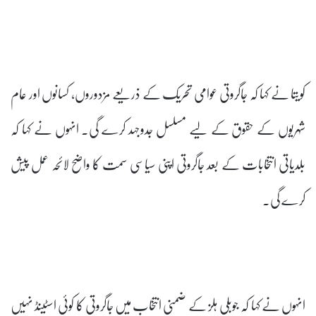
کویتا نے کہا کہ جاگروتی عوامی تحریک کے ذریعے مزدوروں، کسانوں اور عام
شہریوں کے حقوق کے لیے مسلسل جدوجہد کرے گی۔ انہوں نے کہا کہ
بلدیاتی انتخابات کے بعد جاگروتی اپنی سیاسی سمت کا واضح لائحہ عمل پیش
کرے گی۔
انہوں نے کہا کہ جوبلی ہلز کے ضمنی انتخاب میں جاگروتی کا کوئی اسٹینڈ نہیں