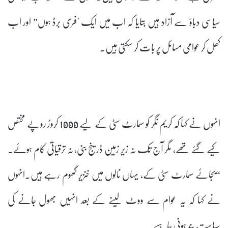
سیاسی دباؤ سے آزاد ہیں بتایا کہ اب میں ایک "فری برڈ ہوں” اور اب
کھل کر عوامی مسائل پر بات کر سکتی ہیں۔
انہوں نے کہا کہ کریم نگر کو سمارٹ سٹی کے لیے 1000 کروڑ روپے مختص
کیے گئے تھے، مگر آج تک نہ زیر زمین ڈرینج بنی، نہ ترقیاتی کام ہوئے۔
“بجائے سمارٹ سٹی کے، یہاں نالوں میں خنزیر گھوم رہے ہیں۔انہوں
نے کہا کہ یہ عوام سے ووٹ لینے کے بعد انہیں بھول جانے کی
سیاست بند ہونی چاہیے۔