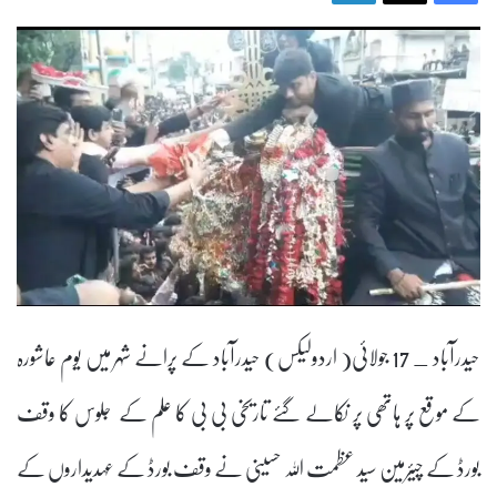
حیدرآباد _ 17 جولائی( اردولیکس) حیدرآباد کے پرانے شہر میں یوم عاشورہ
کے موقع پر ہاتھی پر نکالے گئے تاریخی بی بی کا علم کے جلوس کا وقف
بورڈ کے چیئرمین سید عظمت اللہ حسینی نے وقف بورڈ کے عہدیداروں کے