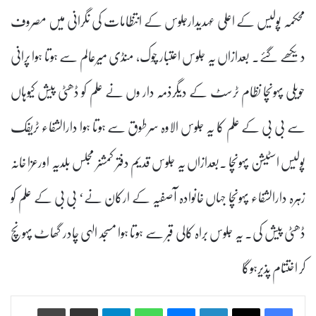
محکمہ پولیس کے اعلی عہدیدارجلوس کے انتظامات کی نگرانی میں مصروف
دیکھے گئے۔ بعدازاں یہ جلوس اعتبار چوک، منڈی میرعالم سے ہوتا ہوا پرانی
حویلی پہونچا نظام ٹرسٹ کے دیگرذمہ دار وں نے علم کو ڈھٹی پیش کیوہاں
سے بی بی کے علم کا یہ جلوس الاوہ سرطوق سے ہوتا ہوا دارالشفاء ٹریفک
پولیس اسٹیشن پہونچا ۔بعدازاں یہ جلوس قدیم دفتر کمشنر مجلس بلدیہ اورعزا خانہ
زہرہ دارالشفاء پہونچا جہاں خانوادہ آصفیہ کے ارکان نے‘ بی بی کے علم کو
ڈھٹی پیش کی۔ یہ جلوس براہ کالی قبر سے ہوتا ہوا مسجد الہی چادر گھاٹ پہونچ
کر اختتام پذیرہوگا
Print
Share via Email
Telegram
WhatsApp
Messenger
LinkedIn