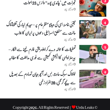
گجرات میں "چاندی پورہ” وائرس 23 اموات
4 گھنٹے پہلے
مجتبیٰ خامنہ ای کی ویڈیو منظرِ عام پر – سپریم لیڈر کی تشویشناک
حالت سے متعلق اسرائیلی دعووں پر ایران کا جواب
6 گھنٹے پہلے
تعطیلات کا حوالہ دے کر اینومریشن فارم لینے سے انکار –
بیرسٹر اویسی کا الیکشن کمیشن سے فوری مداخلت کا مطالبہ
7 گھنٹے پہلے
خوفناک سڑک حادثہ، بس اور آئچر ویان تصادم کے بعد پل
سے نیچے گر گئی؛ 20 افراد زخمی
9 گھنٹے پہلے
Urdu Leaks
© Copyright 2026, All Rights Reserved |