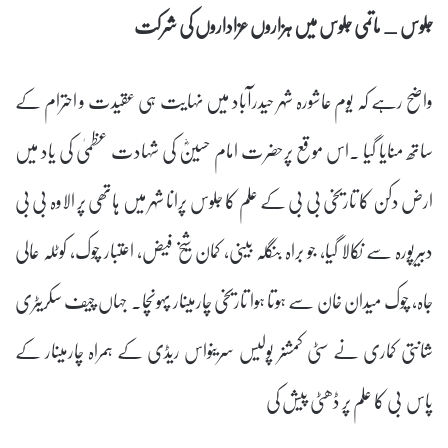
جلوس _ ماتمی جلوس میں ہزاروں عزاداروں کی شرکت
واضح رہے کہ یوم عاشورہ شہر حیدرآباد میں نہایت ہی عقیدت و احترام کے
ساتھ منایا گیا ۔اس موقع پرحضرت امام حسینؓ کی شہادت عظمیٰ کی یاد میں
ارض دکن کا تاریخی بی بی کے علم کا جلوس پرانا شہر میں ہاتھی پر الاوہ بی بی
دبیرپورہ سے نکالا گیا، جو براہ بنگلہ بینی، کمان شیخ فیض، اعتبار چوک، کوٹلہ عالی
جاہ، چوک میدان خان سے ہوتا ہوا تاریخی چارمینار پہونچا۔ جہاں چیف سکریٹری
شانتی کماری نے سٹی کمشنر پولیس سرینواس ریڈی کے ہمراہ چارمینار کے
پاس بی کا علم پر ڈھٹی پیش کی