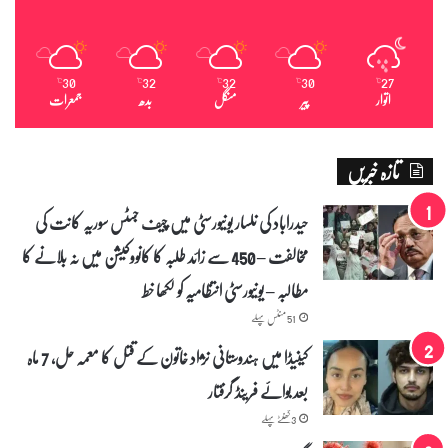
30
32
32
30
27
℃
℃
℃
℃
℃
اتوار
پیر
منگل
بدھ
جمعرات
تازہ خبریں
حیدراباد کی نلسار یونیورسٹی میں چیف جسٹس سوریہ کانت کی
مخالفت – 450 سے زائد طلبہ کا کانووکیشن میں نہ بلانے کا
مطالبہ – یونیورسٹی انتظامیہ کو لکھا خط
51 منٹس پہلے
کینیڈا میں ہندوستانی نژاد خاتون کے قتل کا معمہ حل، 7 ماہ
بعد بوائے فرینڈ گرفتار
3 گھنٹے پہلے