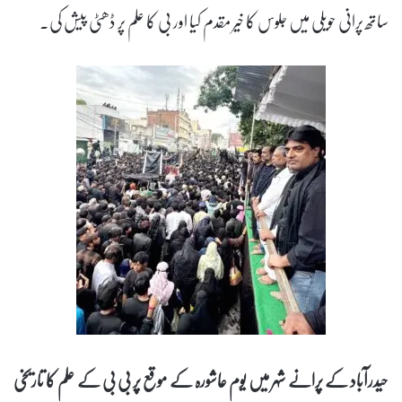
ساتھ پرانی حویلی میں جلوس کا خیر مقدم کیا اور بی کا علم پر ڈھٹی پیش کی۔
حیدرآباد کے پرانے شہر میں یوم عاشورہ کے موقع پر بی بی کے علم کا تاریخی