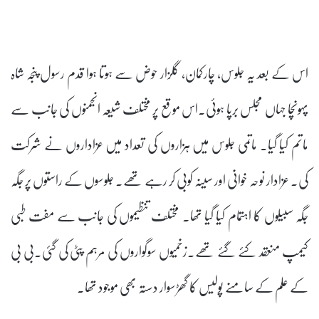
اس کے بعد یہ جلوس، چارکمان، گلزار حوض سے ہوتا ہوا قدم رسول پنجہ شاہ
پہونچا جہاں مجلس برپا ہوئی۔اس موقع پر مختلف شیعہ انجمنوں کی جانب سے
ماتم کیا گیا۔ ماتمی جلوس میں ہزاروں کی تعداد میں عزاداروں نے شرکت
کی۔ عزادار نوحہ خوانی اور سینہ کوبی کر رہے تھے۔ جلوسوں کے راستوں پر جگہ
جگہ سبیلوں کا اہتمام کیا گیا تھا۔ مختلف تنظیموں کی جانب سے مفت طبی
کیمپ منعقد کئے گئے تھے۔زخمیوں سوگواروں کی مرہم پٹی کی گئی۔بی بی
کے علم کے سامنے پولیس کا گھڑسوار دستہ بھی موجود تھا۔