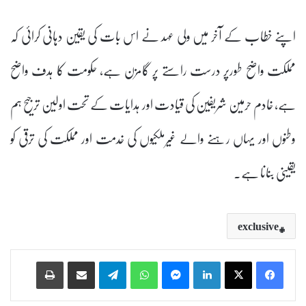
اپنے خطاب کے آخر میں ولی عہد نے اس بات کی یقین دہانی کرائی کہ
مملکت واضح طورپر درست راستے پر گامزن ہے، حکومت کا ہدف واضح
ہے، خادم حرمین شریفین کی قیادت اور ہدایات کے تحت اولین ترجیح ہم
وطنوں اور یہاں رہنے والے غیرملکیوں کی خدمت اور مملکت کی ترقی کو
یقینی بنانا ہے۔
exclusive
Print
Share via Email
Telegram
WhatsApp
Messenger
LinkedIn