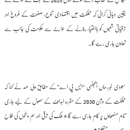
یقین دہانی کرائی کہ مملکت میں اقتصادی تنوع، صنعت کے فروغ اور
ترقیاتی شعبوں کو بااختیار بنانے کے حوالے سے حکومت کی جانب سے
تعاون جاری رہے گا۔
سعودی خبررساں ایجنسی “ایس پی اے”کے مطابق ولی عہد نے کہا کہ
مملکت کے وژن 2030 کے مقررہ اہداف کے حصول کے لیے جاری
تمام منصوبوں پر کام جاری رہے گا جو ملک کی ترقی اور ہم وطنوں کی فلاح
وبہبود سے متعلق ہیں۔