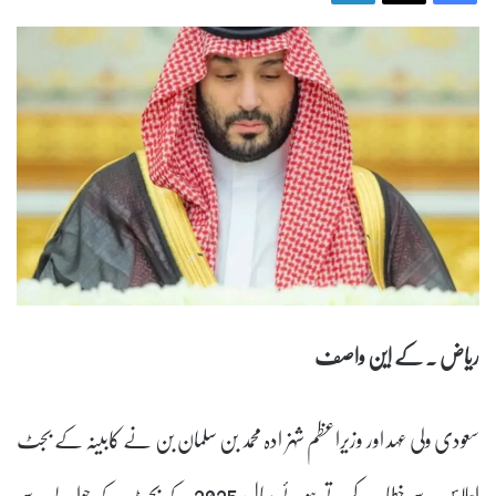
ریاض ۔ کے این واصف
سعودی ولی عہد اور وزیراعظم شہزادہ محمد بن سلمان بن نے کابینہ کے بجٹ
اجلاس سے خطاب کرتے ہوئے سال 2025 کے بجٹ کے حوالے سے