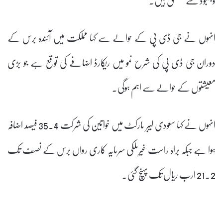
انہوں نے جی ڈی پی کے حوالے سے کہا مملکت میں آئندہ برس کے
دوران جی ڈی پی کی شرح نمو میں ریکارڈ اضافے کی توقع ہے جو بڑی
معیشتوں کے حوالے سے اہم ہوگی۔
انہوں نے کہا سعودی لیبر مارکٹ میں خواتین کی شرکت 35.4 فیصد اضافہ
ہوا ہے جبکہ براہ راست غیرملکی سرمایہ کاری رواں برس کے نصف تک
21.2 ارب ریال تک پہنچ گئی۔