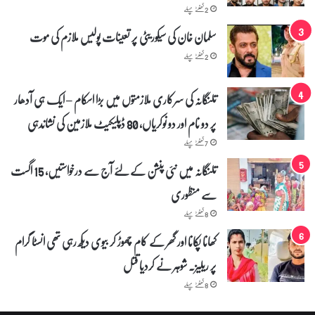
ہ
2 گھنٹے پہلے
ک
ے
سلمان خان کی سیکوریٹی پر تعینات پولیس ملازم کی موت
آ
2 گھنٹے پہلے
خ
ر
ی
تلنگانہ کی سرکاری ملازمتوں میں بڑا اسکام – ایک ہی آدھار
ا
پر دو نام اور دو نوکریاں، 80 ڈپلیکیٹ ملازمین کی نشاندہی
ل
ف
7 گھنٹے پہلے
ا
ظ
تلنگانہ میں نئی پنشن کے لئے آج سے درخواستیں، 15 اگست
سے منظوری
8 گھنٹے پہلے
کھانا پکانا اور گھر کے کام چھوڑ کر بیوی دیکھ رہی تھی انسٹا گرام
پر ریلیز۔ شوہر نے کردیا قتل
8 گھنٹے پہلے