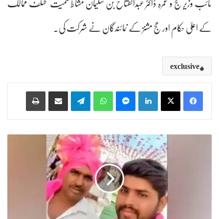
نائب وزیرِ حج و عمرہ ڈاکٹر عبدالفتاح بن سلیمان مشاط سمیت مختلف ممالک
کے اعلیٰ حکام اور حج مشنز کے نمائندگان نے شرکت کی۔
exclusive
Print
Share via Email
Telegram
WhatsApp
Messenger
LinkedIn
ا
ل
ک
ٹ
ر
ک
ش
ا