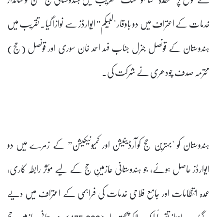
خدمات کے اعتراف میں دو باوقار "لبیکم” ایوارڈز سے نوازا گیا۔ تقریب میں
ہندوستان کے قونصل جنرل جناب فہد احمد خان سوری اور قونصل (حج)
محترمہ صدف چودھری نے شرکت کی۔
ہندوستان کو "بہترین حج کوآرڈینیشن اور کمیونیکیشن” کے زمرے میں دو
ایوارڈز حاصل ہوئے، جو ہندوستانی عازمینِ حج کے لیے مؤثر رابطہ کاری،
عمدہ انتظامات اور جامع فلاحی خدمات کی فراہمی کے اعتراف میں دیے
گئے۔ یہ اعزاز تقریباً ایک لاکھ پچھتر ہزار (175,000) ہندوستانی عازمینِ حج