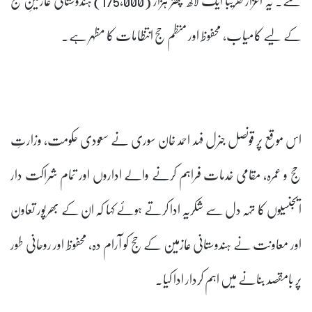
کے لیے کامیاب، محفوظ اور منظم حج انتظامات کا مظہر ہے۔
اس موقع پر قونصل جنرل فہد احمد خان سوری نے سعودی حکومت، وزارتِ
حج و عمرہ، مقامی خدمات فراہم کرنے والے اداروں اور تمام شراکت دار
ایجنسیوں کا تہہ دل سے شکریہ ادا کرتے ہوئے کہا کہ ان کے بھرپور تعاون
اور معاونت نے ہندوستانی عازمین کے حج کو آرام دہ، محفوظ اور روحانی طور
پر بامقصد بنانے میں اہم کردار ادا کیا۔