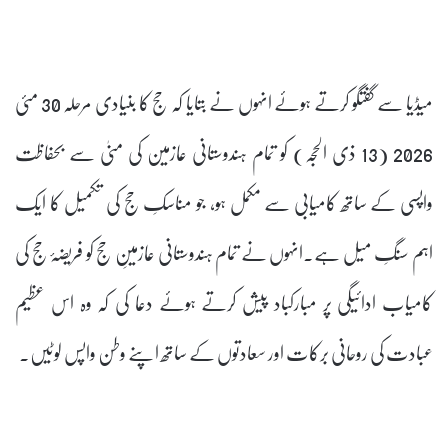
میڈیا سے گفتگو کرتے ہوئے انہوں نے بتایا کہ حج کا بنیادی مرحلہ 30 مئی
2026 (13 ذی الحجہ) کو تمام ہندوستانی عازمین کی منیٰ سے بحفاظت
واپسی کے ساتھ کامیابی سے مکمل ہو، جو مناسکِ حج کی تکمیل کا ایک
اہم سنگِ میل ہے۔انہوں نے تمام ہندوستانی عازمینِ حج کو فریضۂ حج کی
کامیاب ادائیگی پر مبارکباد پیش کرتے ہوئے دعا کی کہ وہ اس عظیم
عبادت کی روحانی برکات اور سعادتوں کے ساتھ اپنے وطن واپس لوٹیں۔