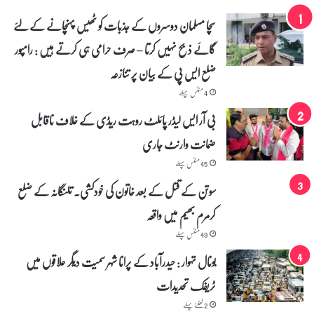
ب
سچا مسلمان دوسروں کے جذبات کو ٹھیس پہنچانے کے لئے
ی
و
گائے ذبح نہیں کرتا – صرف حرامی ہی کرتے ہیں : رامپور
ں
ک
ضلع ایس پی کے بیان پر تنازعہ
ا
4 منٹس پہلے
س
ل
بی آر ایس لیڈر پائلٹ روہت ریڈی کے خلاف ناقابل
س
ضمانت وارنٹ جاری
ل
ہ
45 منٹس پہلے
ا
س
سوتن کے قتل کے بعد خاتون کی خودکشی۔ تلنگانہ کے ضلع
س
کرمرم بھیم میں واقعہ
ا
ل
49 منٹس پہلے
ب
بونال تہوار : حیدرآباد کے پرانا شہر سمیت دیگر علاقوں میں
ھ
ی
ٹریفک تحدیدات
ب
ر
2 گھنٹے پہلے