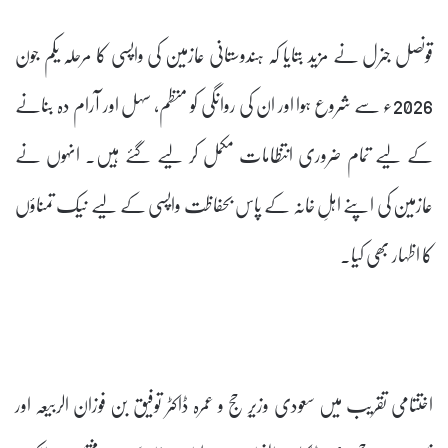
قونصل جنرل نے مزید بتایا کہ ہندوستانی عازمین کی واپسی کا مرحلہ یکم جون
2026ء سے شروع ہوا اور ان کی روانگی کو منظم، سہل اور آرام دہ بنانے
کے لیے تمام ضروری انتظامات مکمل کر لیے گئے ہیں۔ انہوں نے
عازمین کی اپنے اہلِ خانہ کے پاس بحفاظت واپسی کے لیے نیک تمناؤں
کا اظہار بھی کیا۔
اختتامی تقریب میں سعودی وزیرِ حج و عمرہ ڈاکٹر توفیق بن فوزان الربیعہ اور