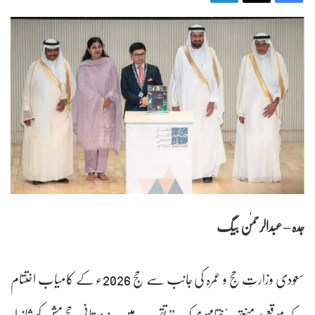
جدہ – عبدالرحمٰن بیگ
سعودی وزارتِ حج و عمرہ کی جانب سے حج 2026ء کے کامیاب اختتام
کے موقع پر منعقدہ "ختامہو مسک” تقریب میں ہندوستانی حج مشن کو شاندار