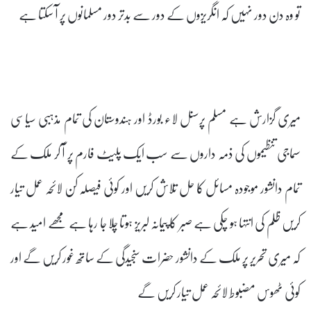
تو وہ دن دور نہیں کہ انگریزوں کے دور سے بدتر دور مسلمانوں پر آ سکتا ہے
میری گزارش ہے مسلم پرسنل لاء بورڈ اور ہندوستان کی تمام مذہبی سیاسی
سماجی تنظیموں کی ذمہ داروں سے سب ایک پلیٹ فارم پر آ کر ملک کے
تمام دانشور موجودہ مسائل کا حل تلاش کریں اور کوئی فیصلہ کن لائحہ عمل تیار
کریں ظلم کی انتہا ہو چکی ہے صبر کا پیمانہ لبریز ہوتا چلا جا رہا ہے مجھے امید ہے
کہ میری تحریر پر ملک کے دانشور حضرات سنجیدگی کے ساتھ غور کریں گے اور
کوئی ٹھوس مضبوط لائحہ عمل تیار کریں گے