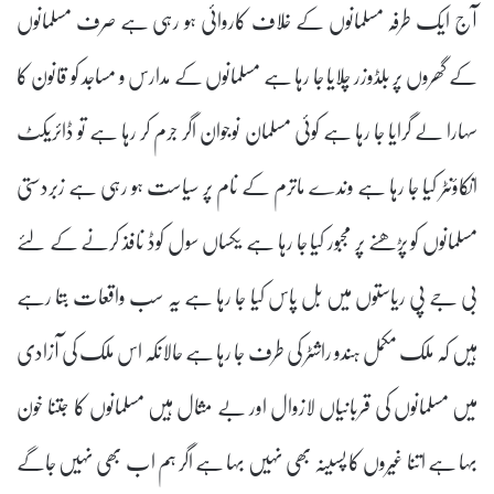
آج ایک طرفہ مسلمانوں کے خلاف کاروائی ہو رہی ہے صرف مسلمانوں
کے گھروں پر بلڈوزر چلایا جا رہا ہے مسلمانوں کے مدارس و مساجد کو قانون کا
سہارا لے گرایا جا رہا ہے کوئی مسلمان نوجوان اگر جرم کر رہا ہے تو ڈائریکٹ
انکاؤنٹر کیا جا رہا ہے وندے ماترم کے نام پر سیاست ہو رہی ہے زبردستی
مسلمانوں کو پڑھنے پر مجبور کیا جا رہا ہے یکساں سول کوڈ نافذ کرنے کے لئے
بی جے پی ریاستوں میں بل پاس کیا جا رہا ہے یہ سب واقعات بتا رہے
ہیں کہ ملک مکمل ہندو راشٹر کی طرف جا رہا ہے حالانکہ اس ملک کی آزادی
میں مسلمانوں کی قربانیاں لازوال اور بے مثال ہیں مسلمانوں کا جتنا خون
بہا ہے اتنا غیروں کا پسینہ بھی نہیں بہا ہے اگر ہم اب بھی نہیں جاگے