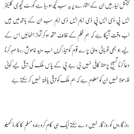
نیشنل لیڈر ہیں ان کے اشارے پر یہ سب کچھ ہو رہا ہے کورٹ کچہری کلیکٹر
ایس پی ڈی ایس پی ڈی ایم ایس ڈی ایم سب ان کے ہاتھ میں ہیں
اب وقت آچکا ہے کہ ہم ظلم کے خلاف متحد ہو کر آواز اٹھائیں اس کے
لیے جو بھی قربانی دینی پڑے قوم کو تیار کریں اب مزید خاموش رہنا صبر کرنا
دعا کرنا تسبیح پڑھنا کافی نہیں بی جے پی کے پاس ملک کی ترقی لیے کوئی
فارمولا نہیں ان کو معلوم ہے کہ ہم ملک کو ترقی یافتہ نہیں کر سکتے بے
روزگاروں کو روزگار نہیں دے سکتے ایک ہی کام کرو ہندو مسلم کا کارڈ کھیلو