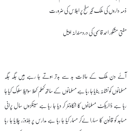
ذمہ داروں کی ملک گیر سطح پر اجلاس کی ضرورت
مفتی مشکور احمد قاسمی کی دردمندانہ اپیل
آئے دن ملک کے حالات بد سے بدتر ہوتے جا رہے ہیں جگہ جگہ
مسلمانوں کو نشانہ بنایا جا رہا ہے مسلمانوں کے ساتھ کھلم کھلا سوتیلا سلوک کیا جا
رہا ہے ڈائریکٹ مسلمانوں کا انکاؤنٹر کر دیا جا رہا ہے سینکڑوں سال پرانی
مساجد کو قانون کا سہارا لےکر مسمار کیا جا رہا ہے مدارس پر بلڈوزر چلایا جا رہا