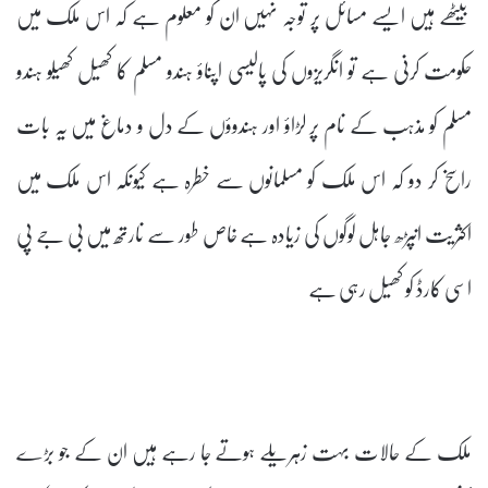
بیٹھے ہیں ایسے مسائل پر توجہ نہیں ان کو معلوم ہے کہ اس ملک میں
حکومت کرنی ہے تو انگریزوں کی پالیسی اپناؤ ہندو مسلم کا کھیل کھیلو ہندو
مسلم کو مذہب کے نام پر لڑاؤ اور ہندوؤں کے دل و دماغ میں یہ بات
راسخ کر دو کہ اس ملک کو مسلمانوں سے خطرہ ہے کیونکہ اس ملک میں
اکثریت انپڑھ جاہل لوگوں کی زیادہ ہے خاص طور سے نارتھ میں بی جے پی
اسی کارڈ کو کھیل رہی ہے
ملک کے حالات بہت زہریلے ہوتے جا رہے ہیں ان کے جو بڑے