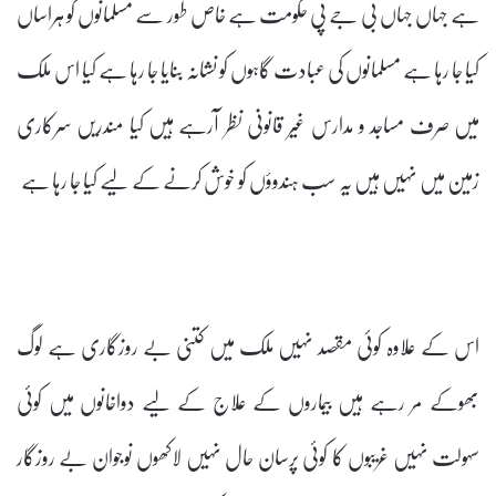
ہے جہاں جہاں بی جے پی حکومت ہے خاص طور سے مسلمانوں کو ہراساں
کیا جا رہا ہے مسلمانوں کی عبادت گاہوں کو نشانہ بنایا جا رہا ہے کیا اس ملک
میں صرف مساجد و مدارس غیر قانونی نظر آرہے ہیں کیا مندریں سرکاری
زمین میں نہیں ہیں یہ سب ہندوؤں کو خوش کرنے کے لیے کیا جا رہا ہے
اس کے علاوہ کوئی مقصد نہیں ملک میں کتنی بے روزگاری ہے لوگ
بھوکے مر رہے ہیں بیماروں کے علاج کے لیے دواخانوں میں کوئی
سہولت نہیں غریبوں کا کوئی پرسان حال نہیں لاکھوں نوجوان بے روزگار