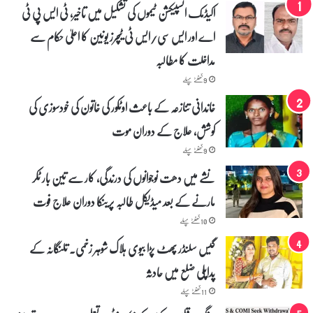
ا
اکیڈمک انسپیکشن ٹیموں کی تشکیل میں تاخیر، ٹی ایس پی ٹی
ئ
اے اور ایس سی/ایس ٹی ٹیچرز یونین کا اعلیٰ حکام سے
ز
ی
مداخلت کا مطالبہ
ش
ن
9 گھنٹے پہلے
م
خاندانی تنازعہ کے باعث اوٹکور کی خاتون کی خودسوزی کی
و
ل
کوشش، علاج کے دوران موت
ا
ن
9 گھنٹے پہلے
ا
نشے میں دھت نوجوانوں کی درندگی، کار سے تین بار ٹکر
م
ف
مارنے کے بعد میڈیکل طالبہ پرینکا دوران علاج فوت
ت
10 گھنٹے پہلے
ی
ڈ
گیس سلنڈر پھٹ پڑا بیوی ہلاک شوہر زخمی۔ تلنگانہ کے
ا
ک
پداپلی ضلع میں حادثہ
ٹ
11 گھنٹے پہلے
ر