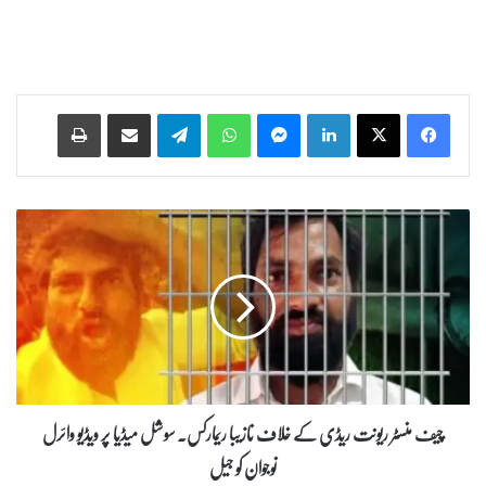
Print
Share via Email
Telegram
WhatsApp
Messenger
LinkedIn
چ
ی
ف
م
ن
س
ٹ
ر
ر
ی
چیف منسٹر ریونت ریڈی کے خلاف نازیبا ریمارکس۔ سوشل میڈیا پر ویڈیو وائرل
و
نوجوان کو جیل
ن