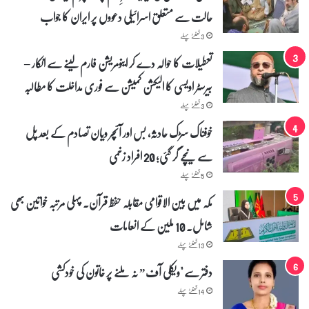
م
حالت سے متعلق اسرائیلی دعووں پر ایران کا جواب
ع
ن
3 گھنٹے پہلے
ی
تعطیلات کا حوالہ دے کر اینومریشن فارم لینے سے انکار –
د
ا
بیرسٹر اویسی کا الیکشن کمیشن سے فوری مداخلت کا مطالبہ
ر
د
3 گھنٹے پہلے
خوفناک سڑک حادثہ، بس اور آئچر ویان تصادم کے بعد پل
سے نیچے گر گئی؛ 20 افراد زخمی
5 گھنٹے پہلے
مکہ میں بین الاقوامی مقابلہ حفظ قرآن۔ پہلی مرتبہ خواتین بھی
شامل۔ 10 ملین کے انعامات
13 گھنٹے پہلے
دفتر سے "ویکلی آف” نہ ملنے پر خاتون کی خودکشی
14 گھنٹے پہلے