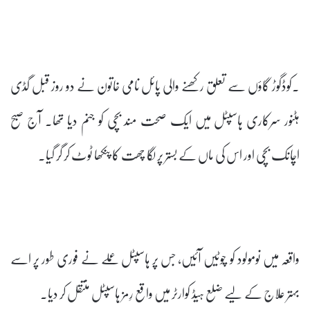
۔کوڈگوڑ گاؤں سے تعلق رکھنے والی پائل نامی خاتون نے دو روز قبل گڈی
ہٹنور سرکاری ہاسپٹل میں ایک صحت مند بچی کو جنم دیا تھا۔ آج صبح
اچانک بچی اور اس کی ماں کے بستر پر لگا چھت کا پنکھا ٹوٹ کر گر گیا۔
واقعہ میں نومولود کو چوٹیں آئیں، جس پر ہاسپٹل عملے نے فوری طور پر اسے
بہتر علاج کے لیے ضلع ہیڈ کوارٹر میں واقع رِمز ہاسپٹل منتقل کر دیا۔