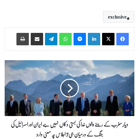
exclusive
Print
Share via Email
Telegram
WhatsApp
Messenger
LinkedIn
د
ی
ا
رِ
م
غ
ر
ب
ک
ے
دیارِ مغرب کے رہنے والوں خدا کی بستی دکاں نہیں ہے ایران اور اسرائیل کی
ر
جنگ کے درمیان جی7 اجلاس چہ معنی دارد
ہ