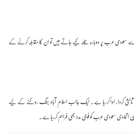
سے سعودی عرب پر دوبارہ حملے کیے جاتے ہیں تو ان کا مقابلہ کرنے کے
ہم ثالثی کردار ادا کررہا ہے۔ ایک جانب اسلام آباد جنگ روکنے کے لیے
تحادی سعودی عرب کو فوجی مدد بھی فراہم کررہا ہے۔