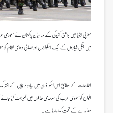
میں جنگی طیاروں کے ایک اسکواڈرن اور فضائی دفاعی نظام کو سعو
افواج کو سعودی عرب کی سرحدی علاقوں میں تعینات کیا جائے گا
معاہدے کے تحت کیا جارہا ہے۔