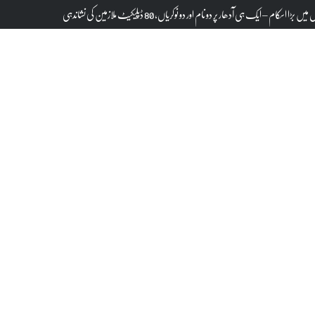
سکام – ایک ہی آدھار پر دو نام اور دو نوکریاں، 80 ڈپلیکیٹ ملازمین کی نشاندہی