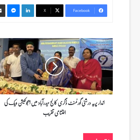
Messenger
LinkedIn
X
Facebook
ا
ن
د
ا
ر
پ
ر
ی
ہ
د
اندار پریہ درشنی گورنمنٹ ڈگری کالج حیدرآباد میں ایجوکیشن ویک کی
ر
اختتامی تقریب
ش
ن
ی
گ
و