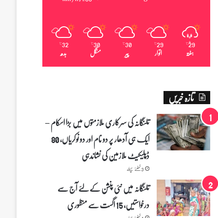
32
30
30
29
29
℃
℃
℃
℃
℃
ہفتہ
اتوار
پیر
منگل
بدھ
تازہ خبریں
تلنگانہ کی سرکاری ملازمتوں میں بڑا اسکام –
ایک ہی آدھار پر دو نام اور دو نوکریاں، 80
ڈپلیکیٹ ملازمین کی نشاندہی
3 گھنٹے پہلے
تلنگانہ میں نئی پنشن کے لئے آج سے
درخواستیں، 15 اگست سے منظوری
4 گھنٹے پہلے