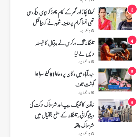
کھانا پکانا اور گھر کے کام چھوڑ کر بیوی دیکھ رہی
تھی انسٹا گرام پر ریلیز۔ شوہر نے کردیا قتل
5 گھنٹے پہلے
تلنگانہ گگ ورکرس نے ہڑتال کا فیصلہ
واپس لے لیا
12 گھنٹے پہلے
حیدرآباد میں دکان پر دھاوا 61 کیلو سڑا ہوا
گوشت تلف
12 گھنٹے پہلے
خاتون کا گینگ ریپ اور شرمناک حرکت کی
ویڈیو گرافی۔تلنگانہ کے ضلع جگتیال میں
شرمناک واقعہ
15 گھنٹے پہلے