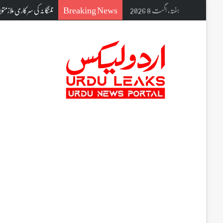
Breaking News
ہفتہ, اگست 8 2026
تلنگانہ کی سرکاری ملازمتوں میں بڑا ا