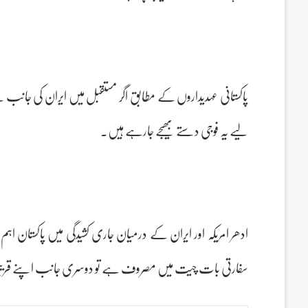
پاکستانی عہدیداروں کے مطابق اگر مستقبل میں ایران کی جانب 
لیے یہ فوجی دستے بھیجے جارہے ہیں۔
ادھر امریکہ اور ایران کے درمیان جاری کشیدگی میں پاکستان ا
سفارتی بات چیت میں مصروف ہے تو دوسری جانب اپنے قریبی ا