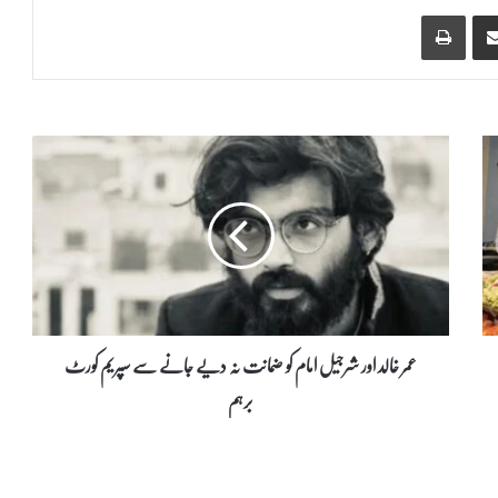
Print
Share via Email
ع
م
ر
خ
ا
ل
د
ا
و
ر
عمر خالد اور شرجیل امام کو ضمانت نہ دیے جانے سے سپریم کورٹ
ش
برہم
ر
ج
ی
ل
ا