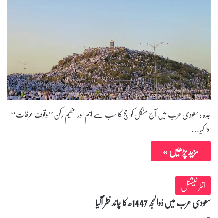
جدہ : سعودی عرب میں آج منگل کو حج کا سب سے اہم اور عظیم رکن ’’وقوفِ عرفات‘‘
ادا کیا…
مزید پڑھیں »
انٹر نیشنل
سعودی عرب میں ذوالحجہ 1447ھ کا چاند نظر آگیا