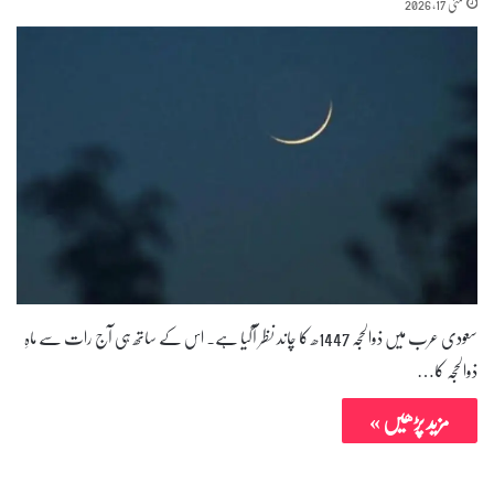
مئی 17, 2026
سعودی عرب میں ذوالحجہ 1447ھ کا چاند نظر آگیا ہے۔ اس کے ساتھ ہی آج رات سے ماہِ
ذوالحجہ کا…
مزید پڑھیں »