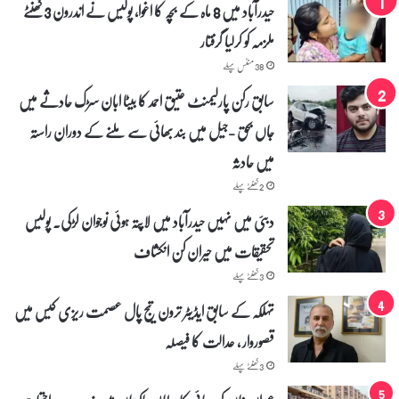
حیدرآباد میں 8 ماہ کے بچہ کا اغوا، پولیس نے اندرون 3 گھنٹے
ملزمہ کو کرلیا گرفتار
38 منٹس پہلے
سابق رکن پارلیمنٹ عتیق احمد کا بیٹا ابان سڑک حادثے میں
جاں بحق -جیل میں بند بھائی سے ملنے کے دوران راستہ
میں حادثہ
2 گھنٹے پہلے
دبئی میں نہیں حیدرآباد میں لاپتہ ہوئی نوجوان لڑکی۔ پولیس
تحقیقات میں حیران کن انکشاف
3 گھنٹے پہلے
تہلکہ کے سابق ایڈیٹر ترون تیج پال عصمت ریزی کیس میں
قصوروار ، عدالت کا فیصلہ
3 گھنٹے پہلے