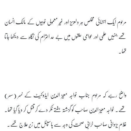
مرحوم ایک انتہائی مخلص ہر دلعزیز اور غیر معمولی خوبیوں کے مالک انسان
تھے جنہیں علمی اور عوامی حلقوں میں بے حد احترام کی نگاہ سے دیکھا جاتا
تھا۔
واضح رہے کہ مرحوم جناب خواجہ معیز الدین ایڈوکیٹ کے خسر (سسر)
تھے۔ خواجہ معیز الدین صاحب کو گزشتہ ہفتے ٹکر دے کر قتل کر دیا گیا تھا۔
غلام یزدانی صاحب خرابی صحت کی وجہ سے ہاسپٹل میں زیرِ علاج تھے۔