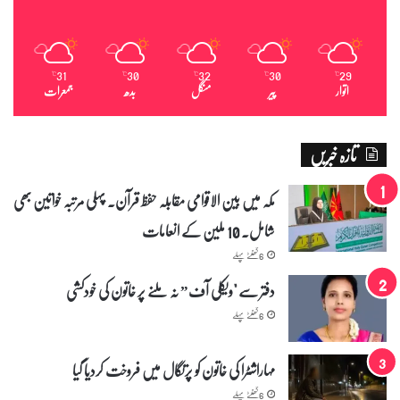
ک
ا
و
ی
31
30
32
30
29
℃
℃
℃
℃
℃
ڈ
اتوار
پیر
منگل
بدھ
جمعرات
ی
و
و
تازہ خبریں
ا
ئ
مکہ میں بین الاقوامی مقابلہ حفظ قرآن۔ پہلی مرتبہ خواتین بھی
ر
ل
شامل۔ 10 ملین کے انعامات
6 گھنٹے پہلے
دفتر سے "ویکلی آف” نہ ملنے پر خاتون کی خودکشی
6 گھنٹے پہلے
مہاراشٹرا کی خاتون کو پرتگال میں فروخت کردیا گیا
6 گھنٹے پہلے