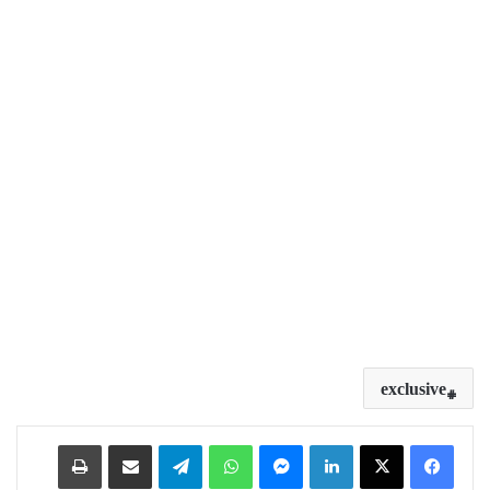
exclusive
Print
Share via Email
Telegram
WhatsApp
Messenger
LinkedIn