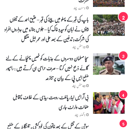
ی
ب
1 منٹ پہلے
ک
باپ کی قبر کے پہلو میں بیٹے کی قبر – عتیق احمد کے تینوں
ا
ا
بیٹوں نے ابان کو سپردِ خاک کیا – جلوس جنازہ میں ہزاروں افراد
ہ
کی شرکت؛ تدفین کے بعد علی اور عمر جیل منتقل
ت
م
13 منٹس پہلے
ا
م
سچا مسلمان دوسروں کے جذبات کو ٹھیس پہنچانے کے لئے
۔
گائے ذبح نہیں کرتا – صرف حرامی ہی کرتے ہیں : رامپور
ا
ر
ضلع ایس پی کے بیان پر تنازعہ
د
43 منٹس پہلے
و
ص
بی آر ایس لیڈر پائلٹ روہت ریڈی کے خلاف ناقابل
ح
ا
ضمانت وارنٹ جاری
ف
1 گھنٹہ پہلے
ی
و
سوتن کے قتل کے بعد خاتون کی خودکشی۔ تلنگانہ کے ضلع