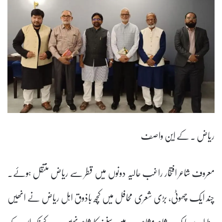
ریاض ۔ کے این واصف
معروف شاعر افتخار راغب حالیہ دونوں میں قطر سے ریاض منتقل ہوئے۔
چند ایک چھوٹی، بڑی شعری محافل میں کچھ باذوق اہل ریاض نے انھیں
سنا اور سوچا کہ یہ شاعر مشاعرے میں سننے کا شاعر نہیں ہے کیونکہ ان کے