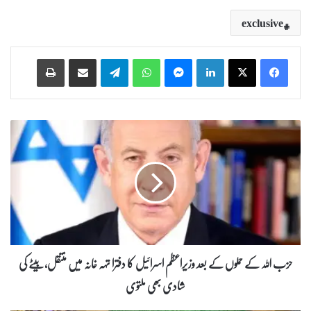
exclusive
Print
Share via Email
Telegram
WhatsApp
Messenger
LinkedIn
ح
ز
ب
ا
ل
ل
ہ
ک
ے
ح
حزب اللہ کے حملوں کے بعد وزیراعظم اسرائیل کا دفترا تہہ خانہ میں منتقل، بیٹے کی
م
شادی بھی ملتوی
ل
و