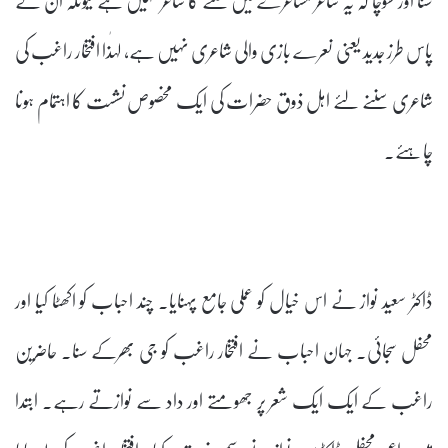
پاس طرز جدید یعنی نعرے بازی والی شاعری نہیں ہے، لہٰذا افتخار راغب کی
شاعری سننے لئے اہل ذوق حضرات کی ایک مخصوص نشست کا اہتمام ہونا
چاہئے۔
ڈاکٹر سعید نواز نے اس خیال کو عملی جامع پہنایا۔ چند احباب کو اکھٹا کیا اور
محفل سجائی۔ جہان احباب نے افتخار راغب کو جی بھرکے سنا۔ حاضرین
راغب کے ایک ایک شعر پر جھومتے اور داد سے نوازتے رہے۔ ابتدا