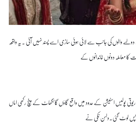
 دولہے والوں کی جانب سے لائی ہوئی ساڑی اسے پسند نہیں آئی ۔ یہ واقعہ
 کا معاملہ دونوں خاندانوں کے
ریوتی پولیس اسٹیشن کے حدود میں واقع گاؤں گائگھاٹ کے پنچ رکھی اماں