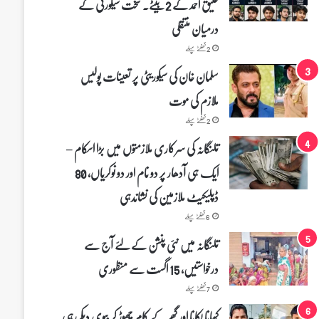
عتیق احمد کے 2 بیٹے۔ سخت سیکورٹی کے
درمیان منتقلی
2 گھنٹے پہلے
سلمان خان کی سیکوریٹی پر تعینات پولیس
ملازم کی موت
2 گھنٹے پہلے
تلنگانہ کی سرکاری ملازمتوں میں بڑا اسکام –
ایک ہی آدھار پر دو نام اور دو نوکریاں، 80
ڈپلیکیٹ ملازمین کی نشاندہی
6 گھنٹے پہلے
تلنگانہ میں نئی پنشن کے لئے آج سے
درخواستیں، 15 اگست سے منظوری
7 گھنٹے پہلے
کھانا پکانا اور گھر کے کام چھوڑ کر بیوی دیکھ رہی