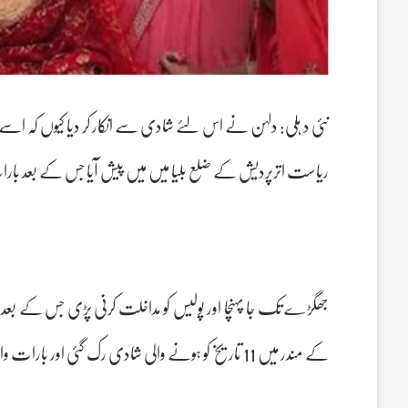
نئی د ہلی: دلہن نے اس لئے شادی سے انکار کر دیا کیوں کہ اسے
ریاست اترپردیش کے ضلع بلیا میں میں پیش آیا جس کے بعد بارات
جھگڑے تک جا پہنچا اور پولیس کو مداخلت کرنی پڑی جس کے بعد 
کے مندر میں 11 تاریخ کو ہونے والی شادی رک گئی اور بارات واپس لوٹ گئی۔دلہن نکی نے