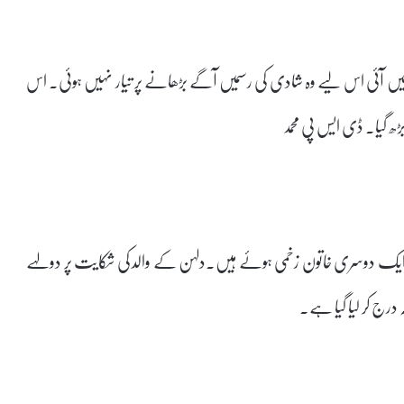
ہیں آئی اس لیے وہ شادی کی رسمیں آگے بڑھانے پر تیار نہیں ہوئی۔ اس
بڑھ گیا۔ ڈی ایس پی محمد
 ایک دوسری خاتون زخمی ہوئے ہیں۔دلہن کے والد کی شکایت پر دولہے
رج کر لیا گیا ہے۔