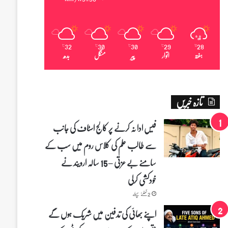
32
30
30
29
28
℃
℃
℃
℃
℃
ہفتہ
اتوار
پیر
منگل
بدھ
تازہ خبریں
فیس ادا نہ کرنے پر کالج اسٹاف کی جانب
سے طالب علم کی کلاس روم میں سب کے
سامنے بے عزتی – 15 سالہ ارویند نے
خودکشی کرلی
2 گھنٹے پہلے
اپنے بھائی کی تدفین میں شریک ہوں گے