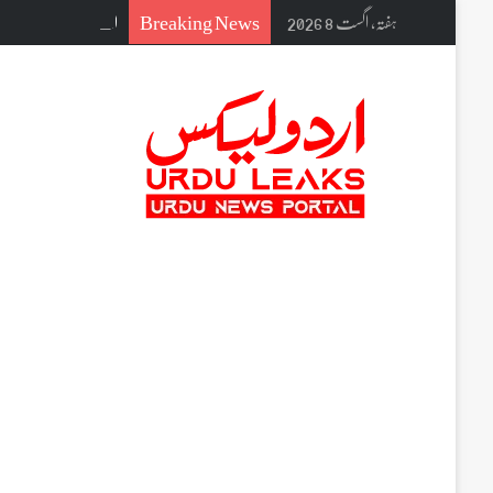
Breaking News
ہفتہ, اگست 8 2026
اپنے بھائی کی تدفین میں شریک ہوں گے عت