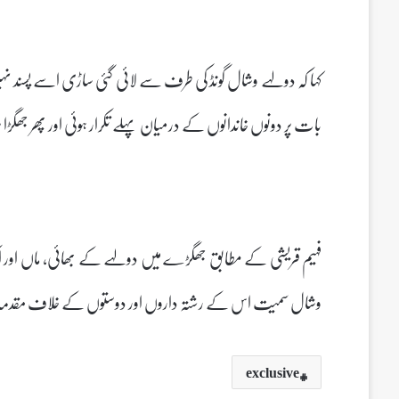
کہا کہ دولہے وشال گونڈ کی طرف سے لائی گئی ساڑی اسے پسند ن
بات پر دونوں خاندانوں کے درمیان پہلے تکرار ہوئی اور پھر جھگڑا 
فہیم قریشی کے مطابق جھگڑے میں دولہے کے بھائی، ماں اور
وشال سمیت اس کے رشتہ داروں اور دوستوں کے خلاف مقدمہ د
exclusive