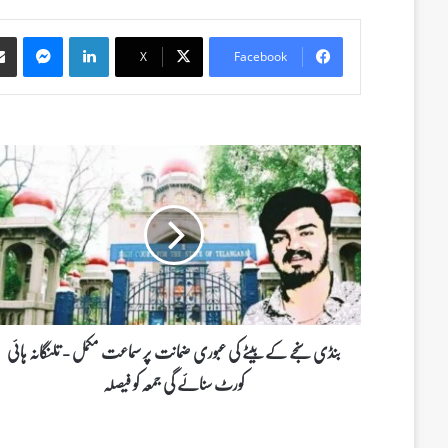
Messenger
LinkedIn
X
Facebook
ب
ن
ڈ
ی
س
ن
ج
ے
ک
ے
بنڈی سنجے کے بیٹے کی عبوری ضمانت پر سماعت مکمل - تلنگانہ ہائی
ب
کورٹ سنائے گی جمعہ کو فیصلہ
ی
ٹ
ے