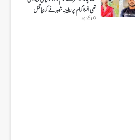
تھی انسٹا گرام پر ریلیز۔ شوہر نے کردیا قتل
8 گھنٹے پہلے