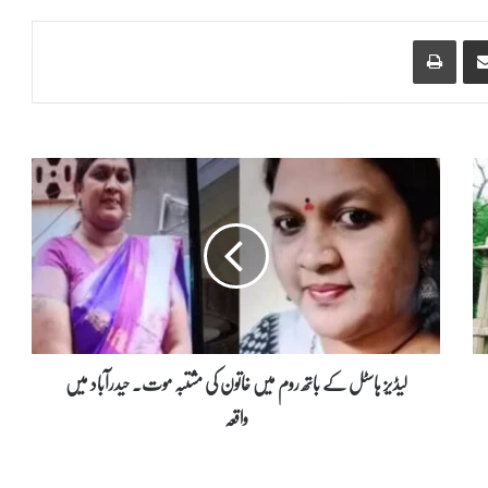
Print
Share via Email
ل
ی
ڈ
ی
ز
ہ
ا
س
ٹ
ل
لیڈیز ہاسٹل کے باتھ روم میں خاتون کی مشتبہ موت۔ حیدرآباد میں
ک
واقعہ
ے
ب
ا