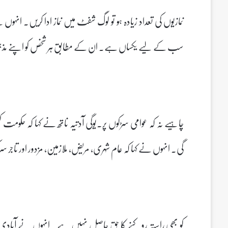
نمازیوں کی تعداد زیادہ ہو تو لوگ شفٹ میں نماز ادا کریں۔ ان
سب کے لیے یکساں ہے۔ ان کے مطابق ہر شخص کو اپنے مذہبی 
چاہیے نہ کہ عوامی سڑکوں پر۔یوگی آدتیہ ناتھ نے کہا کہ حکو
گی۔ انہوں نے کہا کہ عام شہری، مریض، ملازمین، مزدور اور تاج
کو بھی راستہ روکنے کا حق حاصل نہیں ہے۔ انہوں نے آبادی ک