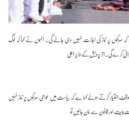
ے کہ سڑکوں پر نماز کی اجازت نہیں دی جائے گی۔ انہوں نے کہا کہ لوگ
ئی کرے گی۔اتر پردیش کے وزیر اعلیٰ
 موقف اختیار کرتے ہوئے کہا ہے کہ ریاست میں عوامی سڑکوں پر نماز نہیں
ات چیت اور قانون سے مان جائیں تو