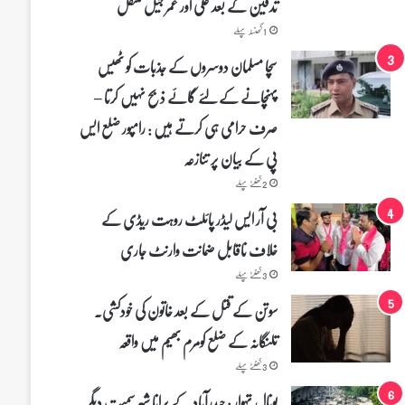
تدفین کے بعد علی اور عمر جیل منتقل
1 گھنٹہ پہلے
سچا مسلمان دوسروں کے جذبات کو ٹھیس
پہنچانے کے لئے گائے ذبح نہیں کرتا –
صرف حرامی ہی کرتے ہیں : رامپور ضلع ایس
پی کے بیان پر تنازعہ
2 گھنٹے پہلے
بی آر ایس لیڈر پائلٹ روہت ریڈی کے
خلاف ناقابل ضمانت وارنٹ جاری
3 گھنٹے پہلے
سوتن کے قتل کے بعد خاتون کی خودکشی۔
تلنگانہ کے ضلع کومرم بھیم میں واقعہ
3 گھنٹے پہلے
بونال تہوار : حیدرآباد کے پرانا شہر سمیت دیگر