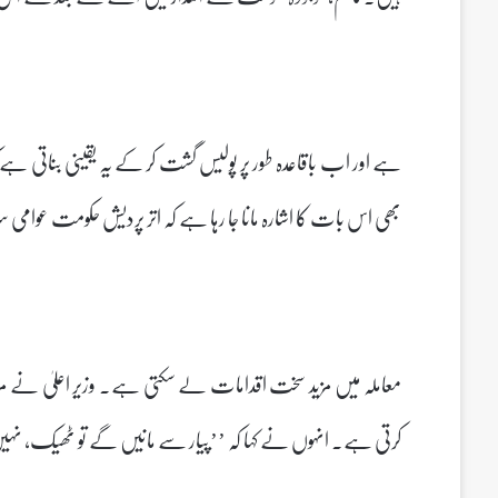
ہے اور اب باقاعدہ طور پر پولیس گشت کر کے یہ یقینی بناتی ہے کہ
بھی اس بات کا اشارہ مانا جا رہا ہے کہ اتر پردیش حکومت عوامی س
معاملہ میں مزید سخت اقدامات لے سکتی ہے۔ وزیر اعلیٰ نے 
کرتی ہے۔ انہوں نے کہا کہ ’’پیار سے مانیں گے تو ٹھیک، نہیں م