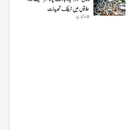
علاقوں میں ٹریفک تحدیدات
4 گھنٹے پہلے