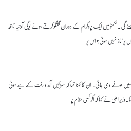
 گی۔لکھنؤ میں ایک پروگرام کے دوران گفتگو کرتے ہوئے یوگی آدتیہ ناتھ
ں پر نماز نہیں ہوتی؟ اس پر
نہیں ہونے دی جاتی۔ ان کا کہنا تھا کہ سڑکیں آمد و رفت کے لیے ہوتی
زیر اعلیٰ نے کہا کہ اگر کسی مقام پر