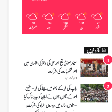
31
30
30
30
29
℃
℃
℃
℃
℃
اتوار
پیر
منگل
بدھ
جمعرات
تازہ خبریں
سینئر صحافی شیخ احمد علی کی دختر کی شادی میں
اہم شخصیات کی شرکت
1 گھنٹہ پہلے
باپ کی قبر کے پہلو میں بیٹے کی قبر – عتیق
احمد کے تینوں بیٹوں نے ابان کو سپردِ خاک کیا
– جلوس جنازہ میں ہزاروں افراد کی شرکت؛