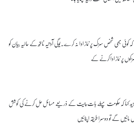
 کوئی بھی شخص سڑک پر نماز ادا نہ کرے۔یوگی آدتیہ ناتھ کے حالیہ بیان کو
ڑکوں پر نماز ادا کرنے کے
مزید کہا کہ حکومت پہلے بات چیت کے ذریعے مسائل حل کرنے کی کوشش
انیں گے تو دوسرا طریقہ اپنائیں