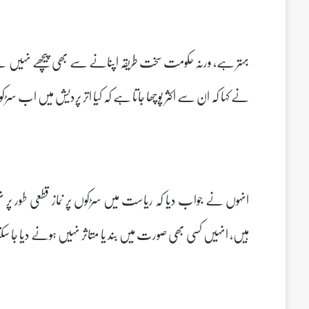
بہتر ہے، ورنہ حکومت سخت طریقہ اپنانے سے بھی پیچھے نہیں ہٹے
نے کہا کہ ان سے اکثر پوچھا جاتا ہے کہ کیا اتر پردیش میں اب سڑکو
انہوں نے جواب دیا کہ ریاست میں سڑکوں پر نماز قطعی طور پر 
ہیں، انہیں کسی بھی صورت میں بند یا متاثر نہیں ہونے دیا جا سکتا۔و