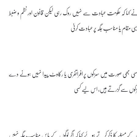
ہوں نے کہا کہ حکومت عبادت سے نہیں روک رہی لیکن قانون اور نظم و ضبط
مقام یا مناسب جگہ پر عبادت کرنی
مت کسی بھی صورت میں سڑکوں پر افراتفری یا رکاوٹ پیدا نہیں ہونے دے
ر سڑکوں سے گزرتے ہیں، اس لیے کسی
ے مسئلے کا ذکر کرتے ہوئے کہا کہ اگر لوگوں کے پاس مناسب جگہ نہیں