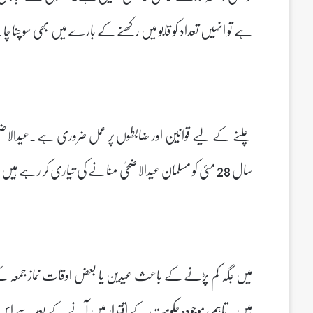
ہے تو انہیں تعداد کو قابو میں رکھنے کے بارے میں بھی سوچنا چاہ
چلنے کے لیے قوانین اور ضابطوں پر عمل ضروری ہے۔عیدالاضحیٰ 
سال 28 مئی کو مسلمان عیدالاضحیٰ منانے کی تیاری کر رہے ہیں۔ کئی شہروں میں مساجد اور عیدگاہوں
میں جگہ کم پڑنے کے باعث عیدین یا بعض اوقات نماز جمعہ کے د
ہیں۔ تاہم، موجودہ حکومت کے اقتدار میں آنے کے بعد سے اس معامل