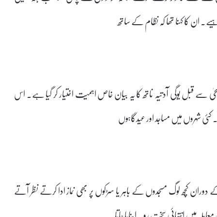
یے۔ ان کا کہنا تھا کہ نظام کے ساتھ
سے قبل یوگی آدتیہ ناتھ کا یہ بیان خاص اہمیت اختیار کر گیا ہے۔ اس
وران کچھ لوگ مسجدوں کے باہر یا سڑکوں پر بھی نماز ادا کرتے نظر آتے
ہ میں انتہائی سخت رویہ اپنایا جاتا