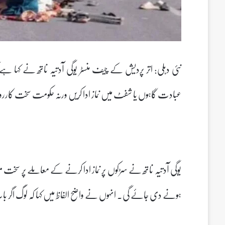
نئی دہلی: اتر پردیش کے چیف منسٹر یوگی آدتیہ ناتھ نے کہا ہ
عبادت گاہوں یا شفٹ میں نماز ادا کریں ورنہ حکومت سخت کارروا
یوگی آدتیہ ناتھ نے سڑکوں پر نماز ادا کرنے کے معاملے پر سخت
ہونے دی جائے گی۔ انہوں نے واضح الفاظ میں کہا کہ لوگ اگر ب