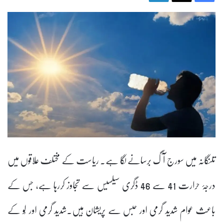
تلنگانہ میں سورج آگ برسانے لگا ہے۔ ریاست کے مختلف علاقوں میں
درجۂ حرارت 41 سے 46 ڈگری سیلسیس سے تجاوز کررہا ہے، جس کے
باعث عوام شدید گرمی اور حبس سے پریشان ہیں۔شدید گرمی اور لُو کے