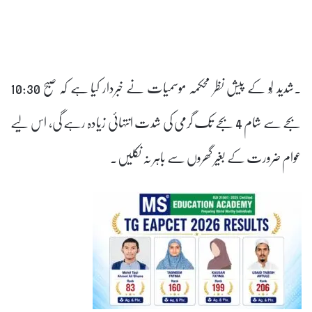
۔شدید لُو کے پیش نظر محکمہ موسمیات نے خبردار کیا ہے کہ صبح 10:30
بجے سے شام 4 بجے تک گرمی کی شدت انتہائی زیادہ رہے گی، اس لیے
عوام ضرورت کے بغیر گھروں سے باہر نہ نکلیں۔