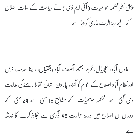
پیش نظر محکمہ موسمیات (آئی ایم ڈی) نے ریاست کے سات اضلاع
کے لیے ریڈ الرٹ جاری کردیا ہے
۔ عادل آباد، منچریال، کمرم بھیم آصف آباد ؛جگتیال، راجنا سرسلہ، نرمل
اور نظام آباد اضلاع کے عوام کو آئندہ چار دن انتہائی محتاط رہنے کی ہدایت
دی گئی ہے۔محکمہ موسمیات کے مطابق 19 مئی سے 24 مئی کے
دوران ان اضلاع میں درجۂ حرارت 45 ڈگری سے تجاوز کرنے کا خدشہ
ہے