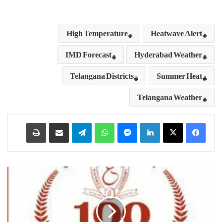
High Temperature
Heatwave Alert
IMD Forecast
Hyderabad Weather
Telangana Districts
Summer Heat
Telangana Weather
Print
Share via Email
Telegram
WhatsApp
Messenger
LinkedIn
ع
ث
م
ا
ن