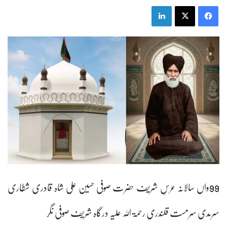
LinkedIn
X
Facebook
99واں سالانہ عرسِ شریف حضرت صوفی حسین علی شاہ قادری شطاری
سرمدی سرمست قلندری رحمۃ اللہ علیہ درگاہ شریف صوفی نگر