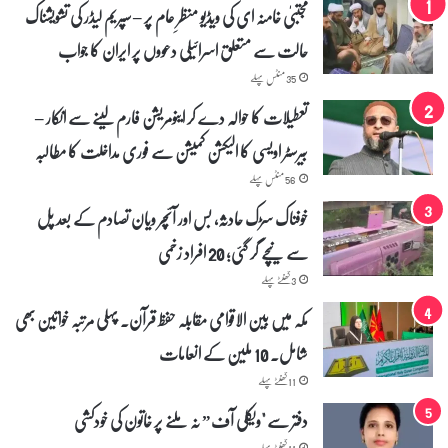
مجتبیٰ خامنہ ای کی ویڈیو منظرِ عام پر – سپریم لیڈر کی تشویشناک
ع
ق
حالت سے متعلق اسرائیلی دعووں پر ایران کا جواب
ا
د
35 منٹس پہلے
تعطیلات کا حوالہ دے کر اینومریشن فارم لینے سے انکار –
بیرسٹر اویسی کا الیکشن کمیشن سے فوری مداخلت کا مطالبہ
56 منٹس پہلے
خوفناک سڑک حادثہ، بس اور آئچر ویان تصادم کے بعد پل
سے نیچے گر گئی؛ 20 افراد زخمی
3 گھنٹے پہلے
مکہ میں بین الاقوامی مقابلہ حفظ قرآن۔ پہلی مرتبہ خواتین بھی
شامل۔ 10 ملین کے انعامات
11 گھنٹے پہلے
دفتر سے "ویکلی آف” نہ ملنے پر خاتون کی خودکشی
11 گھنٹے پہلے