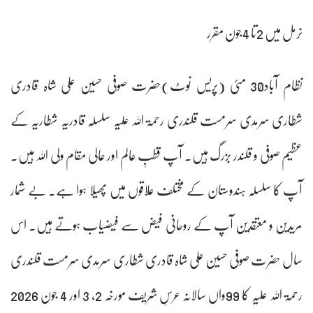
نرمل میں 2تا 4جون مقرر
نظام آباد30 مئی (پریس نوٹ)حضرت صوفی حسین علی شاہ قادری
شطاری سرمدی سرمست قلندری رحمۃ اللہ علیہ سلسلہ قادریہ شطاریہ کے
عظیم صوفی و قلندر بزرگ ہیں. آپ قطبِ عالم اور عالی مقام ولی اللہ ہیں.
آپ کا سلسلہ ہندوستان کے مختلف علاقوں میں پھیلا ہوا ہے. بے شمار
مریدین و معتقدین آپ کے روحانی فیض سے فیضیاب ہوتے ہیں. اس
سال حضرت صوفی حسین علی شاہ قادری شطاری سرمدی سرمست قلندری
رحمۃ اللہ علیہ کا 99واں سالانہ عرسِ شریف مورخہ 2، 3 اور 4 جون 2026