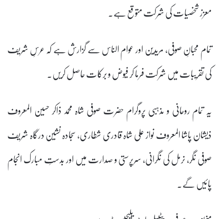
معزز شخصیات کی شرکت متوقع ہے۔
تمام محبانِ صوفی، مریدین اور عوام الناس سے گزارش ہے کہ عرسِ شریف
کی تقریبات میں شرکت فرما کر فیوض و برکات حاصل کریں۔
یہ تمام روحانی و مذہبی پروگرام حضرت صوفی شاہ محمد ذاکر حسین المعروف
ذیشان پاشا المعروف نواز علی شاہ قادری شطاری، سجادہ نشین درگاہ شریف
صوفی نگر، نرمل کی نگرانی، سرپرستی و صدارت میں اور بدستِ مبارک انجام
پائیں گے۔