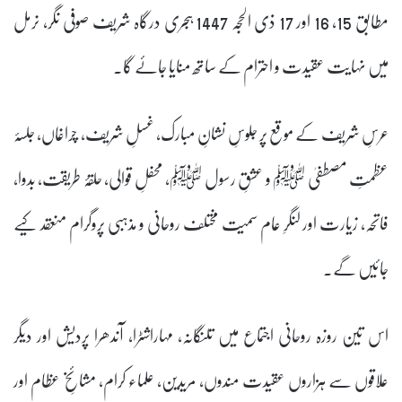
مطابق 15، 16 اور 17 ذی الحجہ 1447 ہجری درگاہ شریف صوفی نگر، نرمل
میں نہایت عقیدت و احترام کے ساتھ منایا جائے گا.
عرسِ شریف کے موقع پر جلوسِ نشانِ مبارک، غسلِ شریف، چراغاں، جلسۂ
عظمتِ مصطفیٰ ﷺ و عشقِ رسول ﷺ، محفلِ قوالی، حلقۂ طریقت، بدوا،
فاتحہ، زیارت اور لنگرِ عام سمیت مختلف روحانی و مذہبی پروگرام منعقد کیے
جائیں گے۔
اس تین روزہ روحانی اجتماع میں تلنگانہ، مہاراشٹرا، آندھرا پردیش اور دیگر
علاقوں سے ہزاروں عقیدت مندوں، مریدین، علماء کرام، مشائخِ عظام اور