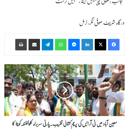
منجانب :صوفی چیریٹیبل اینڈ ریلیجیس ٹرسٹ
درگاہ شریف صوفی نگر، نرمل
Print
Share via Email
Telegram
WhatsApp
Messenger
LinkedIn
م
ع
ی
ن
آ
ب
ا
د
م
ی
معین آباد میں ٹی آر ایس کی پرچم کشائی تقریب۔پارٹی سربراہ کلواکنٹلہ کویتا کا
ں