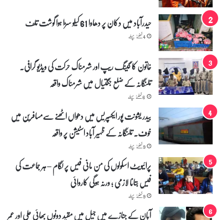
حیدرآباد میں دکان پر دھاوا 61 کیلو سڑا ہوا گوشت تلف
4 گھنٹے پہلے
خاتون کا گینگ ریپ اور شرمناک حرکت کی ویڈیو گرافی۔
تلنگانہ کے ضلع جگتیال میں شرمناک واقعہ
6 گھنٹے پہلے
بیدر یشونت پور ایکسپریس میں دھواں اٹھنے سے‌مسافرین میں
خوف۔ تلنگانہ کے ظہیر آباد اسٹیشن پر واقعہ
9 گھنٹے پہلے
پرائیویٹ اسکولوں کی من مانی فیس پر لگام – ہر جماعت کی
فیس بتانا لازمی ؛ ورنہ ہوگی کاروائی
9 گھنٹے پہلے
آبان کے جنازے میں جیل میں مقید دونوں بھائی علی اور عمر