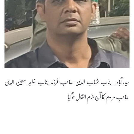
حیدرآباد ۔جناب شہاب الدین صاحب فرزند جناب خواجہ معین الدین
صاحب مرحوم کا آج شام انتقال ہوگیا