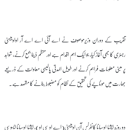
تقریب کے دوران وزیرموصوف نے اے آئی اے اے آر اواوبیسٹی
رجسٹری کا بھی آغاز کیا، جو ایک اہم اقدام ہے اور منظم ڈیٹا جمع کرنے، شواہد
پر مبنی معلومات فراہم کرنے اور طویل المدتی پالیسی معاونت کے ذریعے
بھارت میں موٹاپے کی تحقیق کے نظام کو مضبوط بنانے کا مقصد ہے۔
دو روزہ ایشیا اوسیانا کانفرنس آن اوبیسٹی(اے او سی او)، ایشیا اوسیانا ایسوسی