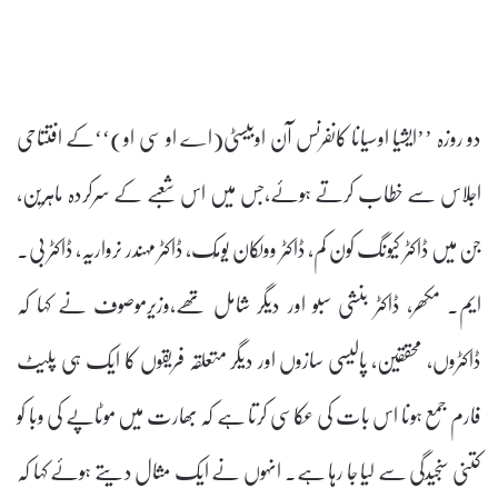
دو روزہ ’’ایشیا اوسیانا کانفرنس آن اوبیسٹی(اے او سی او)‘‘کے افتتاحی
اجلاس سے خطاب کرتے ہوئے،جس میں اس شعبے کے سرکردہ ماہرین،
جن میں ڈاکٹر کیونگ کون کم، ڈاکٹر وولکان یومُک، ڈاکٹر مہندر نرواریہ، ڈاکٹر بی۔
ایم۔ مکھر، ڈاکٹر بنشی سبو اور دیگر شامل تھے،وزیرموصوف نے کہا کہ
ڈاکٹروں، محققین، پالیسی سازوں اور دیگر متعلقہ فریقوں کا ایک ہی پلیٹ
فارم جمع ہونا اس بات کی عکاسی کرتا ہے کہ بھارت میں موٹاپے کی وبا کو
کتنی سنجیدگی سے لیا جا رہا ہے۔ انہوں نے ایک مثال دیتے ہوئے کہا کہ