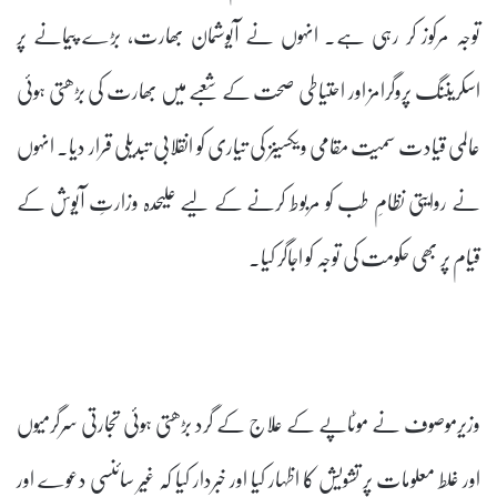
توجہ مرکوز کر رہی ہے۔ انہوں نے آیوشمان بھارت، بڑے پیمانے پر
اسکریننگ پروگرامز اور احتیاطی صحت کے شعبے میں بھارت کی بڑھتی ہوئی
عالمی قیادت سمیت مقامی ویکسینز کی تیاری کو انقلابی تبدیلی قرار دیا۔ انہوں
نے روایتی نظامِ طب کو مربوط کرنے کے لیے علیحدہ وزارتِ آیوش کے
قیام پر بھی حکومت کی توجہ کو اجاگر کیا۔
وزیرموصوف نے موٹاپے کے علاج کے گرد بڑھتی ہوئی تجارتی سرگرمیوں
اور غلط معلومات پر تشویش کا اظہار کیا اور خبردار کیا کہ غیر سائنسی دعوے اور