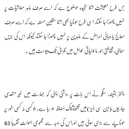
جس طرح معیشت اتنا سنجیدہ موضوع ہے کہ اسے صرف ماہرِ معاشیات پر
نہیں چھوڑا جا سکتا، اسی طرح موٹاپا بھی اتنا سنگین مسئلہ ہے کہ اسے صرف
معالج یا وبائی امراض کے ماہرین پر نہیں چھوڑا جا سکتا، کیونکہ اس کی جڑیں
سماجی، ثقافتی اور ماحولیاتی عوامل میں گہرائی تک پیوست ہیں۔
ڈاکٹر جتیندر سنگھ نے اس بات پر روشنی ڈالی کہ بھارت میں غیر متعدی
بیماریوں (این سی ڈیز)میں تشویشناک اضافہ ہو رہا ہے، جو کسی نہ کسی طور پر
موٹاپے سے جڑی ہوئی ہیں اوراس کی وجہ سے مجموعی اموات تقریباً 63