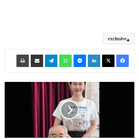
exclusive
Print
Share via Email
Telegram
WhatsApp
Messenger
LinkedIn
8
7
س
ا
ل
ک
ی
ع
م