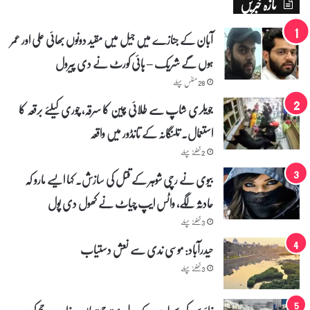
تازہ خبریں
د
ل
ہ
آبان کے جنازے میں جیل میں مقید دونوں بھائی علی اور عمر
خ
ہوں گے شریک – ہائی کورٹ نے دی پیرول
ی
ا
28 منٹس پہلے
ل
جویلری شاپ سے طلائی چین کا سرقہ، چوری کیلئے برقعہ کا
استعمال۔ تلنگانہ کے تانڈور میں واقعہ
2 گھنٹے پہلے
بیوی نے رچی شوہر کے قتل کی سازش۔ کہا ایسے مارو کہ
حادثہ لگے، واٹس ایپ چیاٹ نے کھول دی پول
3 گھنٹے پہلے
حیدرآباد: موسی ندی سے نعش دستیاب
3 گھنٹے پہلے