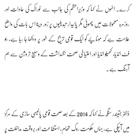
کرے۔ انہوں نے کہا کہ وزیراعظم کی جانب سے خوراک کی عادات اور
روزمرہ معمولات میں چھوٹی مگر پائیدار تبدیلیوں پر زور دینا اس بات کی واضح
علامت ہے کہ موٹاپے کو ایک قومی ترجیح کے طور پر دیکھا جا رہا ہے، جو
فِٹ انڈیا، کھیلُو انڈیا اور احتیاطی صحت نگہداشت کے وسیع تر وژن سے ہم
آہنگ ہے۔
ڈاکٹر جتیندر سنگھ نے کہا کہ 2014 کے بعد صحت قومی پالیسی سازی کے مرکز
میں آ چکی ہے، جہاں حکومت روک تھام، استطاعت اور بروقت مداخلت پر