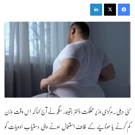
LinkedIn
X
Facebook
نئی دہلی۔مرکزی وزیر مملکت ڈاکٹر جتیندر سنگھ نے آج کہا کہ اس وقت وزن
کم کرنے یا موٹاپے کے خلاف استعمال ہونے والی دستیاب ادویات کو