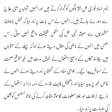
نام نہاد فوری حل اکثر لوگوں کو گمراہ کرتے ہیں اور انہیں شواہد پر مبنی علاج
سے دور لے جاتے ہیں۔ انہوں نے اس بات پر زور دیا کہ محض باضابطہ
منظوریوں سے ہمیشہ طبی عمل کی مکمل حقیقت واضح نہیں ہوتی۔ اس
ضمن میں انہوں نے ماضی کی مثال دیتے ہوئے کہا کہ پہلے کے عشروں
میں ریفائنڈ تیلوں کے وسیع استعمال نے طویل مدت میں غیر متوقع صحت
کے مسائل پیدا کیے۔ عوامی مفاد کے تحفظ پر زور دیتے ہوئے انہوں نے
خاص طور پر جدید میڈیا اور ڈیجیٹل پلیٹ فارمز کے ذمہ دارانہ استعمال کے
ذریعے خرافات اور غلط معلومات کا مؤثر مقابلہ کرنے کی خاطر مسلسل کوششوں
کی ضرورت پر زور دیا۔