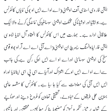
ایشن فار دی اسٹڈی آف اوبیسٹی(اے او اے ایس او) کی نمایاں کانفرنس
ہے، جو ایشیا اور اوشیانا کی مختلف اوبیسٹی سوسائٹیز کی نمائندگی کرنے والا ایک
علاقائی ادارہ ہے۔ بھارت میں اس کانفرنس کا انعقاد آل انڈیا ایسوسی
ایشن فار ایڈوانسنگ ریسرچ ان اوبیسٹی(اے آئی اے اے آر او)جو قومی
سطح کی اوبیسٹی سوسائٹی اوراے او اے ایس اوکی رکن ہے،کی جانب
سےاے او اے ایس اوکے اشتراک اورآئیاے ای پی ای اینانڈیا اوراو
ایس ایس آئی کی معاونت سے کیا جا رہا ہے۔ کانفرنس کا مقصد عالمی
بہترین عملی طریقوں کے تبادلے، تحقیقی تعاون کو فروغ دینے اور موٹاپے
کے شواہد پر مبنی نظم و نسق کو مضبوط بنا کر معالجین، محققین اور پالیسی