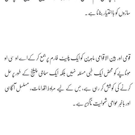
سازوں کو بااختیار بنانا ہے۔
قومی اور بین الاقوامی ماہرین کو ایک پلیٹ فارم پر جمع کر کےاے او سی او
موٹاپے کو محض ایک طبی مسئلہ نہیں بلکہ ایک سماجی چیلنج کے طور پر حل
کرنے کی کوشش کر رہی ہے، جس کے لیے مربوط اقدامات، مسلسل آگاہی
اور باخبر عوامی شمولیت ناگزیر ہے۔