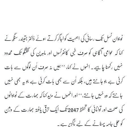
نوجوان نسل تک رسائی کی اہمیت کو اجاگر کرتے ہوئے ڈاکٹر جتیندر سنگھ نے
کہا کہ عوامی آگاہی کو صرف طبی کانفرنسوں اور ماہرین کی گفتگو تک محدود
نہیں رکھنا چاہیے۔ انہوں نے کہا، ’’ہمیں نہ صرف اُن لوگوں سے بات
کرنی ہے جو جانتے ہیں، بلکہ اُن سے بھی بات کرنی ہے جو یہ بھی نہیں
جانتے کہ وہ نہیں جانتے،‘‘ اور انھوں نے مزید کہا کہ بھارت کے نوجوانوں
کی صحت اور توانائی کا تحفظ 2047 تک ایک ترقی یافتہ بھارت کے وژن
کو عملی جامہ پہنانے کے لیے ناگزیر ہے۔