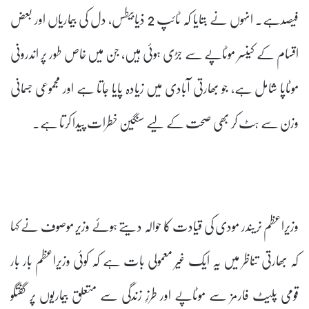
فیصدہے۔ انہوں نے بتایا کہ ٹائپ 2 ذیابیطس، دل کی بیماریاں اور بعض
اقسام کے کینسر موٹاپے سے جڑی ہوئی ہیں، جن میں خاص طور پر اندرونی
موٹاپا شامل ہے، جو بھارتی آبادی میں زیادہ پایا جاتا ہے اور مجموعی جسمانی
وزن سے ہٹ کر بھی صحت کے لیے سنگین خطرات پیدا کرتا ہے۔
وزیراعظم نریندر مودی کی قیادت کا حوالہ دیتے ہوئے وزیر موصوف نے کہا
کہ بھارتی تناظر میں یہ ایک غیر معمولی بات ہے کہ کوئی وزیراعظم بار بار
قومی پلیٹ فارمز سے موٹاپے اور طرزِ زندگی سے متعلق بیماریوں پر گفتگو