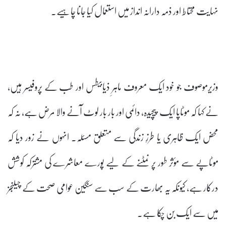
نہایت محتاط اور ذمہ دارانہ انداز میں استعمال کیا جانا چاہیے۔
وزیرموصوف جو خود ایک معروف ماہرِ ذیابیطس اور طب کے پروفیسر ہیں،
نے کہا کہ موٹاپا ایک پیچیدہ، دائمی اور بار بار لوٹ آنے والا مرض ہے، نہ کہ
محض ایک ظاہری یا طرزِ زندگی سے متعلق مسئلہ۔ انہوں نے زور دیا کہ
موٹاپے سے مؤثر طور پر نمٹنے کے لیے پورے معاشرے کی مشترکہ کوشش
درکار ہے، کیونکہ یہ بھارت کے سب سے سنگین عوامی صحت کے چیلنجز
میں سے ایک بن چکا ہے۔