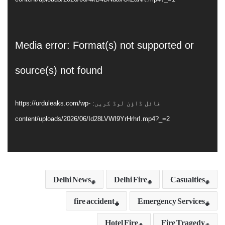
ویڈیو
Media error: Format(s) not supported or
پلیئر
source(s) not found
فائل ڈاؤن لوڈ کریں: https://urduleaks.com/wp-
content/uploads/2026/06/Id28LVWI9YrHrhrI.mp4?_=2
Delhi News
Delhi Fire
Casualties
fire accident
Emergency Services
Hotel Fire
Fire Tragedy