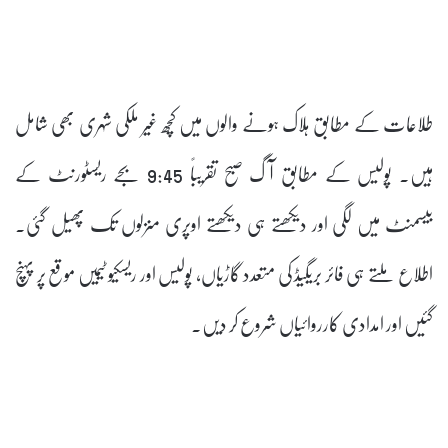
طلاعات کے مطابق ہلاک ہونے والوں میں کچھ غیر ملکی شہری بھی شامل
ہیں۔ پولیس کے مطابق آگ صبح تقریباً 9:45 بجے ریسٹورنٹ کے
بیسمنٹ میں لگی اور دیکھتے ہی دیکھتے اوپری منزلوں تک پھیل گئی۔
اطلاع ملتے ہی فائر بریگیڈ کی متعدد گاڑیاں، پولیس اور ریسکیو ٹیمیں موقع پر پہنچ
گئیں اور امدادی کارروائیاں شروع کر دیں۔