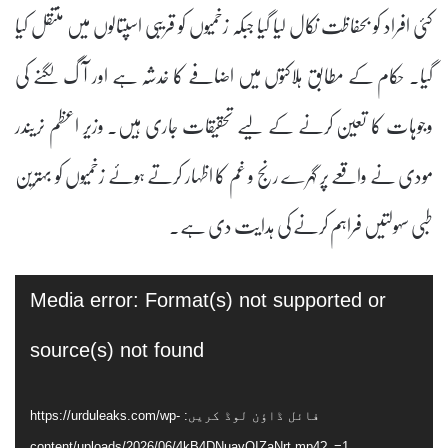
کئی افراد کو بحفاظت نکال لیا گیا جبکہ زخمیوں کو قریبی اسپتالوں میں منتقل کیا
گیا۔ حکام کے مطابق ہلاکتوں میں اضافے کا خدشہ ہے اور آگ لگنے کی
وجوہات کا تعین کرنے کے لیے تحقیقات جاری ہیں۔ وزیر اعظم نریندر
مودی نے واقعے پر گہرے رنج و غم کا اظہار کرتے ہوئے زخمیوں کو بہترین
طبی سہولتیں فراہم کرنے کی ہدایت دی ہے۔
ویڈیو
Media error: Format(s) not supported or
پلیئر
source(s) not found
فائل ڈاؤن لوڈ کریں: https://urduleaks.com/wp-
content/uploads/2026/06/4kB4DNuavOIZaNrt.mp4?_=1