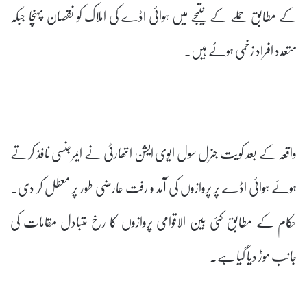
کے مطابق حملے کے نتیجے میں ہوائی اڈے کی املاک کو نقصان پہنچا جبکہ
متعدد افراد زخمی ہوئے ہیں۔
واقعہ کے بعد کویت جنرل سول ایوی ایشن اتھارٹی نے ایمرجنسی نافذ کرتے
ہوئے ہوائی اڈے پر پروازوں کی آمد و رفت عارضی طور پر معطل کر دی۔
حکام کے مطابق کئی بین الاقوامی پروازوں کا رخ متبادل مقامات کی
جانب موڑ دیا گیا ہے۔