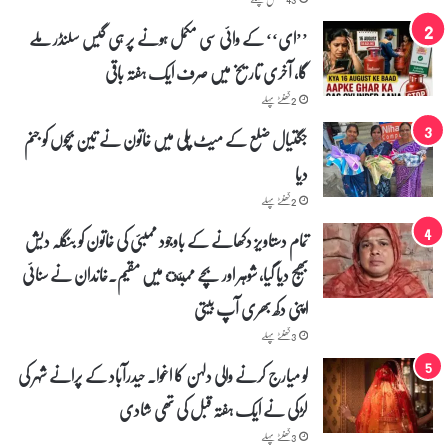
’’ای‘‘ کے وائی سی مکمل ہونے پر ہی گیس سلنڈر ملے
گا، آخری تاریخ میں صرف ایک ہفتہ باقی
2 گھنٹے پہلے
جگتیال ضلع کے میٹ پلی میں خاتون نے تین بچوں کو جنم
دیا
2 گھنٹے پہلے
تمام دستاویز دکھانے کے باوجود ممبئی کی خاتون کو بنگلہ دیش
بھیج دیا گیا، شوہر اور بچے ممبئ میں مقیم۔خاندان نے سنائی
اپنی دکھ بھری آپ بیتی
3 گھنٹے پہلے
لو میارج کرنے والی دلہن کا اغوا۔ حیدرآباد کے پرانے شہر کی
لڑکی نے ایک ہفتہ قبل کی تھی شادی
3 گھنٹے پہلے