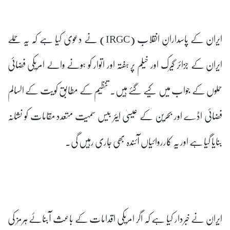
ایران کے پاسدارانِ انقلاب (IRGC) نے دعویٰ کیا ہے کہ یہ حملے
ایران کے جزائر گیرک اور خیلم پر ہفتہ اور اتوار کو ہونے والے امریکی فضائی
حملوں کے جواب میں کیے گئے ہیں۔ تنظیم کے مطابق کویت کے السالم
فضائی اڈے اور بحرین کے عیسیٰ ایئر بیس سمیت متعدد مقامات کو نشانہ
بنایا گیا ہے اور یہ کارروائیاں آئندہ بھی جاری رہیں گی۔
ایران نے خبردار کیا ہے کہ اگر امریکی اقدامات کے باعث آبنائے ہرمز کی