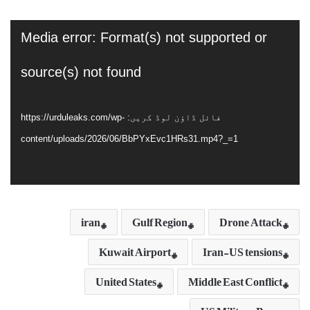
ویڈیو
Media error: Format(s) not supported or
پلیئر
source(s) not found
فائل ڈاؤن لوڈ کریں: https://urduleaks.com/wp-
content/uploads/2026/06/BbPYxEvc1HRs31.mp4?_=1
iran
Gulf Region
Drone Attack
Kuwait Airport
Iran-US tensions
United States
Middle East Conflict