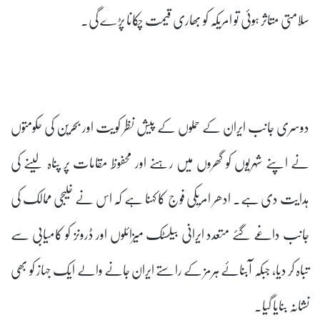
سلامتی متاثر ہوئی تو امریکہ کو بھاری قیمت چکانا پڑے گی۔
دوسری جانب ایران کے حملوں کے پیش نظر کویت اور بحرین کی حکومتوں
نے اپنے شہریوں کو گھروں میں رہنے اور محفوظ مقامات پر پناہ لینے کی
ہدایت دی ہے۔ ادھر امریکی فوج کا کہنا ہے کہ اس نے خلیجی ممالک کی
جانب داغے گئے متعدد ایرانی بیلسٹک میزائلوں اور ڈرونز کو کامیابی سے
تباہ کر دیا، جبکہ آبنائے ہرمز کے راستے ایران جانے والے ایک جہاز کو بھی
نشانہ بنایا گیا۔