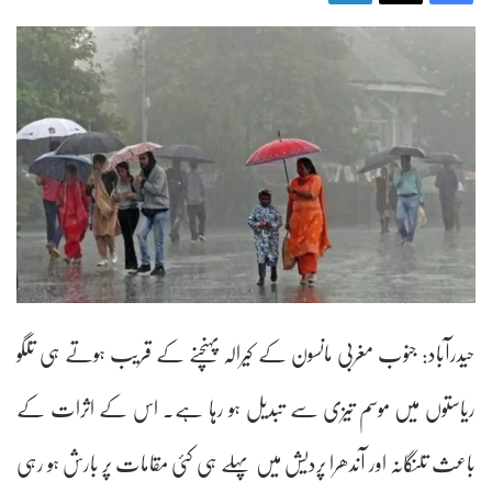
حیدرآباد: جنوب مغربی مانسون کے کیرالہ پہنچنے کے قریب ہوتے ہی تلگو
ریاستوں میں موسم تیزی سے تبدیل ہو رہا ہے۔ اس کے اثرات کے
باعث تلنگانہ اور آندھرا پردیش میں پہلے ہی کئی مقامات پر بارش ہو رہی