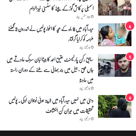
اسمبلی پرکاش گوڑ کے بیٹے کا سنسنی خیز الزام
32 منٹس پہلے
حیدرآباد میں 8 ماہ کے بچہ کا اغوا، پولیس نے اندرون 3 گھنٹے
ملزمہ کو کرلیا گرفتار
4 گھنٹے پہلے
سابق رکن پارلیمنٹ عتیق احمد کا بیٹا ابان سڑک حادثے میں
جاں بحق -جیل میں بند بھائی سے ملنے کے دوران راستہ
میں حادثہ
5 گھنٹے پہلے
دبئی میں نہیں حیدرآباد میں لاپتہ ہوئی نوجوان لڑکی۔ پولیس
تحقیقات میں حیران کن انکشاف
7 گھنٹے پہلے