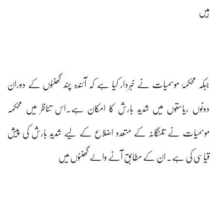
ہیں
جبکہ محکمۂ موسمیات نے خبردار کیا ہے کہ آئندہ چند گھنٹوں کے دوران
دونوں ریاستوں میں شدید بارش کا امکان ہے۔اس تناظر میں محکمہ
موسمیات نے تلنگانہ کے متعدد اضلاع کے لیے شدید بارش کی پیش
قیاسی کی ہے۔ ان کے مطابق آنے والے گھنٹوں میں