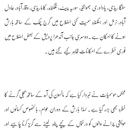
سنگا ریڈی، یادادری بھونگیر، سوریہ پیٹ، نلگنڈہ، کاماریڈی، وقارآباد، عادل
آباد، نرمل اور ہنکنڈہ سمیت کئی اضلاع میں گرج چمک کے ساتھ بارش
ہونے کا امکان ہے۔دوسری جانب آندھرا پردیش کے بعض اضلاع میں
فوری خطرے کے امکانات ظاہر کیے گئے ہیں۔
محکمۂ موسمیات نے خبردار کیا ہے کہ مانسون کی آمد کے ساتھ بجلی گرنے کا
خطرہ بھی بڑھ گیا ہے۔ لہٰذا بارش کے دوران عوام، بالخصوص کسانوں اور
مویشی چرانے والوں کو درختوں کے نیچے پناہ لینے سے گریز کرنا چاہیے اور