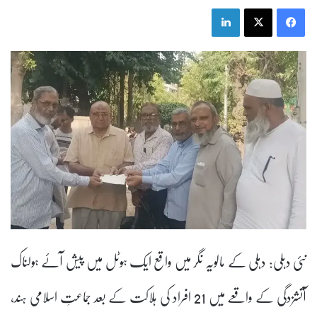
LinkedIn
X
Facebook
نئی دہلی: دہلی کے مالویہ نگر میں واقع ایک ہوٹل میں پیش آئے ہولناک
آتشزدگی کے واقعے میں 21 افراد کی ہلاکت کے بعد جماعتِ اسلامی ہند،