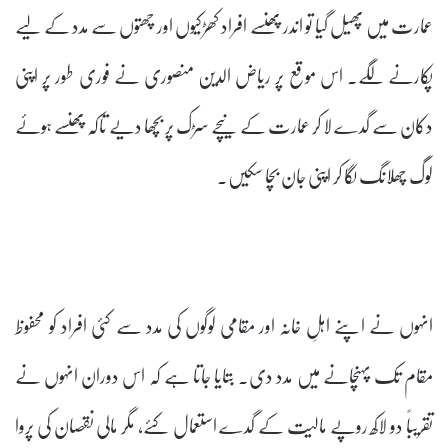
عمارت میں پھیل گیا تو اندر پھنسے افراد کھڑکیوں اور چھتوں سے مدد کے لیے
پکارنے لگے۔ اس موقع پر ریاض الدین منصوری نے فوری طور پر اپنی
دکان سے گدے لا کر عمارت کے نیچے سڑک پر بچھا دیے تاکہ پھنسے ہوئے
لوگ چھلانگ لگا کر اپنی جان بچا سکیں۔
انہوں نے اپنے اہلِ خانہ اور مقامی لوگوں کی مدد سے کئی افراد کو محفوظ
مقام تک پہنچانے میں مدد دی۔ بتایا جاتا ہے کہ اس دوران انہوں نے
تقریباً دو لاکھ روپے مالیت کے گدے استعمال کئے، مگر مالی نقصان کی پروا