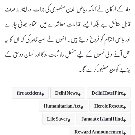
وفد کے ارکان نے کہا کہ ریاض الدین منصوری کی جرات اور ایثار نہ صرف
قابلِ ستائش ہے بلکہ ایسے اقدامات معاشرے میں اعتماد، بھائی چارے
اور باہمی احترام کو فروغ دیتے ہیں۔ انہوں نے امید ظاہر کی کہ ان کا یہ
عمل آنے والی نسلوں کے لیے مشعلِ راہ ثابت ہوگا اور انسان دوستی کے
جذبے کو مزید مضبوط کرے گا۔
fire accident
Delhi News
Delhi Hotel Fire
Humanitarian Act
Heroic Rescue
Life Saver
Jamaat e Islami Hind
Reward Announcement