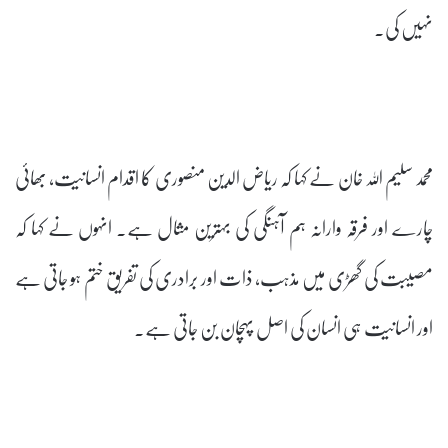
نہیں کی۔
محمد سلیم اللہ خان نے کہا کہ ریاض الدین منصوری کا اقدام انسانیت، بھائی
چارے اور فرقہ وارانہ ہم آہنگی کی بہترین مثال ہے۔ انہوں نے کہا کہ
مصیبت کی گھڑی میں مذہب، ذات اور برادری کی تفریق ختم ہو جاتی ہے
اور انسانیت ہی انسان کی اصل پہچان بن جاتی ہے۔