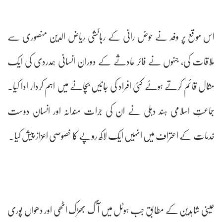
اس موقع پر وفد نے حوض رانی کے رہائشی ریاض الدین منصوری سے
ملاقات کی، جنہوں نے فائر حادثے کے دوران انسانی ہمدردی کی ایک
مثال قائم کرتے ہوئے کئی افراد کی جانیں بچانے میں اہم کردار ادا کیا۔
جماعتِ اسلامی ہند دہلی نے ان کی جرات مندانہ اور انسان دوست
خدمات کے اعتراف میں انہیں ایک لاکھ روپے کا خصوصی اعزاز پیش کیا۔
عینی شاہدین کے مطابق جب ہوٹل میں آگ بھڑک اٹھی اور دھواں پوری