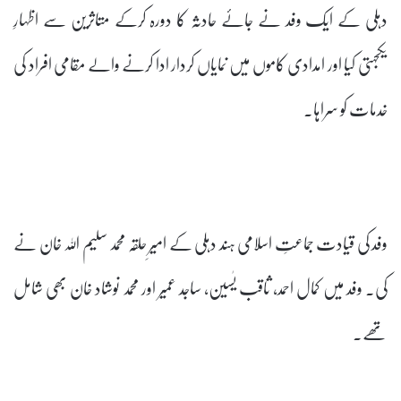
دہلی کے ایک وفد نے جائے حادثہ کا دورہ کرکے متاثرین سے اظہارِ
یکجہتی کیا اور امدادی کاموں میں نمایاں کردار ادا کرنے والے مقامی افراد کی
خدمات کو سراہا۔
وفد کی قیادت جماعتِ اسلامی ہند دہلی کے امیرِ حلقہ محمد سلیم اللہ خان نے
کی۔ وفد میں کمال احمد، ثاقب یٰسین، ساجد عمیر اور محمد نوشاد خان بھی شامل
تھے۔