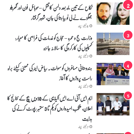
نکاح کے تین ماہ بعد دلہن کا قتل – موبائل فون اور گھریلو
جھگڑے نے لی نو بیاہتا کی جان، شوہر گرفتار
6 گھنٹے پہلے
وزارت حج و عمرہ – حجاج کو خدمات کی فراہمی کا معیار:
کمپنیوں کی کارکردگی کا سالانہ جائزہ
7 گھنٹے پہلے
ہندوستانی مسافروں کو سہولت۔ ریاض ایئر کی ممبئی کیلئے براہ
راست پروازوں کا آغاز
7 گھنٹے پہلے
ایم ایس آئی اے ایس اکیڈیمی کے 10ویں بیچ کے نتائج کا
اعلان، منتخب امیدواروں کو یکم تا 3 ستمبر رپورٹ کرنے کی
ہدایت
7 گھنٹے پہلے