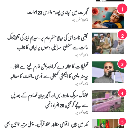
گجرات میں "چاندی پورہ” وائرس 23 اموات
19 منٹس پہلے
مجتبیٰ خامنہ ای کی ویڈیو منظرِ عام پر – سپریم لیڈر کی تشویشناک
حالت سے متعلق اسرائیلی دعووں پر ایران کا جواب
3 گھنٹے پہلے
تعطیلات کا حوالہ دے کر اینومریشن فارم لینے سے انکار –
بیرسٹر اویسی کا الیکشن کمیشن سے فوری مداخلت کا مطالبہ
4 گھنٹے پہلے
خوفناک سڑک حادثہ، بس اور آئچر ویان تصادم کے بعد پل
سے نیچے گر گئی؛ 20 افراد زخمی
5 گھنٹے پہلے
مکہ میں بین الاقوامی مقابلہ حفظ قرآن۔ پہلی مرتبہ خواتین بھی