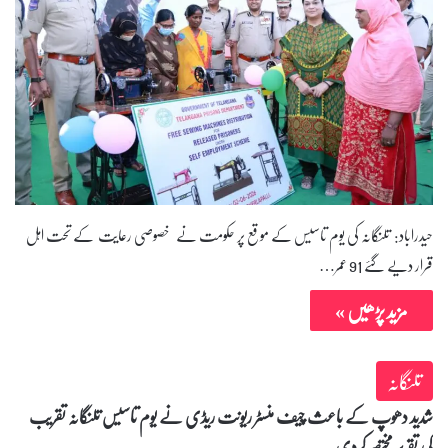
حیدراباد: تلنگانہ کی یوم تاسیس کے موقع پر حکومت نے خصوصی رعایت کے تحت اہل
قرار دیے گئے 91 عمر…
مزید پڑھیں »
تلنگانہ
شدید دھوپ کے باعث چیف منسٹر ریونت ریڈی نے یوم تاسیس تلنگانہ تقریب
کی تقریر مختصر کردی