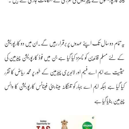
یہ تمام دو سال تک اپنے عہدوں پر برقرار رہیں گے۔ان میں دو کارپوریشن
کے لئے مسلم قائدین کو نامزد کیا گیا ہے جن میں فوڈ کارپوریشن چیئرمین کی
حیثیت سے ایم اے فہیم اور لائبریری چیئرمین کے طور پر محمد ریاض کا تقرر
کیا گیا ہے جبکہ ایم اے جبار کو تلنگانہ میناریٹی فینانس کارپوریشن کا وائس
چیئرمین بنایا گیا ہے