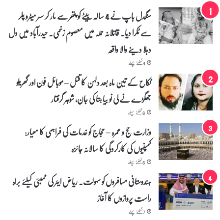
سنگدل باپ نے 4 سالہ بیٹے کو پتھر سے مار کر سر میٹرو پلر
سے ٹکرا دیا۔ قاتلانہ حملہ میں معصوم زخمی۔ حیدرآباد میں دل
دہلا دینے والا واقعہ
4 گھنٹے پہلے
نکاح کے تین ماہ بعد دلہن کا قتل – موبائل فون اور گھریلو
جھگڑے نے لی نو بیاہتا کی جان، شوہر گرفتار
6 گھنٹے پہلے
وزارت حج و عمرہ – حجاج کو خدمات کی فراہمی کا معیار:
کمپنیوں کی کارکردگی کا سالانہ جائزہ
6 گھنٹے پہلے
ہندوستانی مسافروں کو سہولت۔ ریاض ایئر کی ممبئی کیلئے براہ
راست پروازوں کا آغاز
7 گھنٹے پہلے