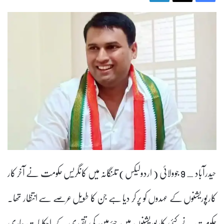
حیدرآباد _ 9 جوولائی ( اردولیکس) تلنگانہ میں کانگریس حکومت نے آخر کار
کارپوریشنوں کے عہدوں کو پر کر دیا ہے جن کا طویل عرصے سے انتظار تھا۔
حکومت نے کئی کارپوریشنوں میں چیئرمین کی تقرری کے احکامات جاری