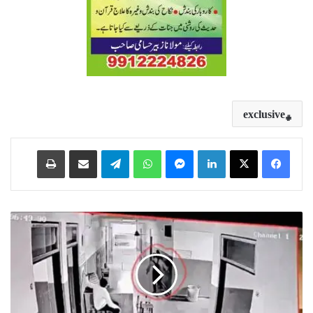
exclusive
Print
Share via Email
Telegram
WhatsApp
Messenger
LinkedIn
د
س
و
ی
ں
ج
م