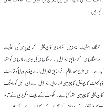
کیے ہیں
۔ تلنگانہ اسٹیٹ انڈسٹریل انفراسٹرکچر کارپوریشن کے چیئرپرسن کی حیثیت
سے سنگاریڈی کے سابق ایم ایل اے جگاریڈی کی بیوی نرملا ریڈی کو مقرر
کیا ہے۔ اسی طرح بھدراچلم نے سابق ایم ایل اے پوڈیم ویرایا کو فارسٹ
ڈیولپمنٹ کارپوریشن کا چیئرمین اور سابق ایم ایل اے ای انیل کو مائننگ
کارپوریشن کا چیئرمین مقرر کیا ہے۔ حکومت کے چیف سکریٹری نے تمام
35 کارپوریشنوں کے چیئرمینوں کی تقرری کے احکامات جاری کئے ہیں ۔