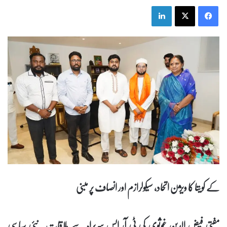
LinkedIn
X
Facebook
کے کویتا کا ویژن اتحاد، سیکولرازم اور انصاف پر مبنی
مفتی فیض الدین غوثوی کی ٹی آر ایس سربراہ سے ملاقات۔ نئی سیاسی