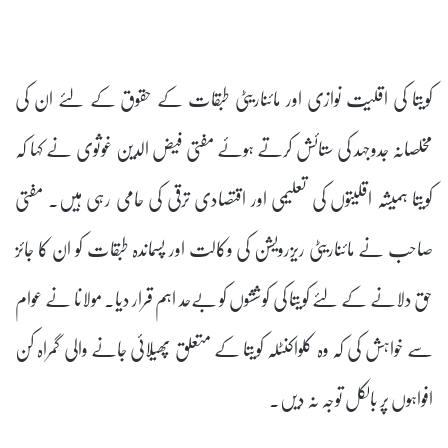
کویتا کی اقلیت نوازی اور مائناریٹی طبقات کے حقوق کے لئے ان کی
مخلصانہ جدوجہد کی ستائش کرتے ہوئے مفتی فیض الدین غوثوی نے کہا کہ
کویتا ہمیشہ اقلیتوں کی تعلیمی اور اقتصادی ترقی کی حامی رہی ہیں۔ مفتی
صاحب نے مائناریٹی ریزرویشن کی وکالت اور پسماندہ طبقات کو ان کا جائز
حق دلانے کے لئے کویتا کی کوششوں کو بےحد اہم قرار دیا۔ مولانا نے عوام
سے خواہش کی کہ وہ کلواکنٹلہ کویتا کے متعلق پھیلائی جانے والی گمراہ کن
افواہوں پر بالکل توجہ نہ دیں۔