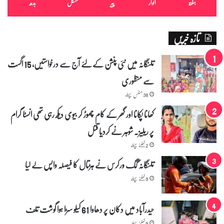
ہفتہ
اتوار
پیر
منگل
بدھ
ہ
ن
گ
تازہ خبریں
ا
م
ی
تلنگانہ میں نئی پنشن کے لئے آج سے درخواستیں، 15 اگست
ہ
سے منظوری
د
ا
38 منٹس پہلے
ی
ا
کھانا پکانا اور گھر کے کام چھوڑ کر بیوی دیکھ رہی تھی انسٹا گرام
ت
پر ریلیز۔ شوہر نے کردیا قتل
ج
ا
2 گھنٹے پہلے
ر
تلنگانہ گگ ورکرس نے ہڑتال کا فیصلہ واپس لے لیا
ی
9 گھنٹے پہلے
حیدرآباد میں دکان پر دھاوا 61 کیلو سڑا ہوا گوشت تلف
9 گھنٹے پہلے