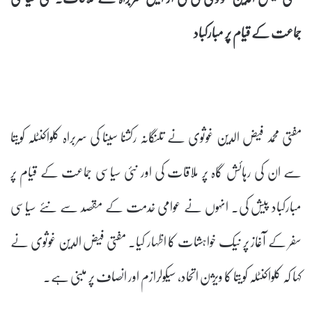
جماعت کے قیام پر مبارکباد
مفتی محمد فیض الدین غوثوی نے تلنگانہ رکشنا سینا کی سربراہ کلواکنٹلہ کویتا
سے ان کی رہائش گاہ پر ملاقات کی اور نئی سیاسی جماعت کے قیام پر
مبارکباد پیش کی۔ انہوں نے عوامی خدمت کے مقصد سے نئے سیاسی
سفر کے آغاز پر نیک خواہشات کا اظہار کیا۔ مفتی فیض الدین غوثوی نے
کہا کہ کلواکنٹلہ کویتا کا ویژن اتحاد، سیکولرازم اور انصاف پر مبنی ہے۔