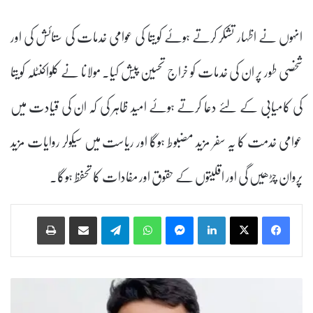
انہوں نے اظہار تشکر کرتے ہوئے کویتا کی عوامی خدمات کی ستائش کی اور
شخصی طور پر ان کی خدمات کو خراج تحسین پیش کیا۔ مولانا نے کلواکنٹلہ کویتا
کی کامیابی کے لئے دعا کرتے ہوئے امید ظاہر کی کہ ان کی قیادت میں
عوامی خدمت کا یہ سفر مزید مضبوط ہوگا اور ریاست میں سیکولر روایات مزید
پروان چڑھیں گی اور اقلیتوں کے حقوق اور مفادات کا تحفظ ہوگا۔
Print
Share via Email
Telegram
WhatsApp
Messenger
LinkedIn
ع
ا