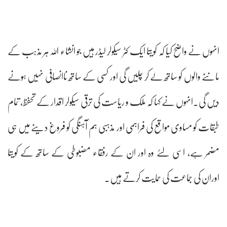
انہوں نے واضح کیا کہ کویتا ایک کٹر سیکولر لیڈر ہیں جو انشاء اللہ ہر مذہب کے
ماننے والوں کو ساتھ لے کر چلیں گی اور کسی کے ساتھ ناانصافی نہیں ہونے
دیں گی۔انہوں نے کہا کہ ملک و ریاست کی ترقی سیکولر اقدار کے تحفظ، تمام
طبقات کو مساوی مواقع کی فراہمی اور مذہبی ہم آہنگی کو فروغ دینے میں ہی
مضمر ہے، اسی لئے وہ اور ان کے رفقاء مضبوطی کے ساتھ کے کویتا
اوران کی جماعت کی حمایت کرتے ہیں۔