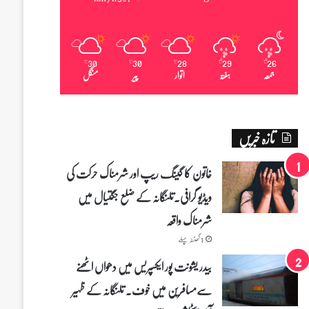
30
30
28
29
26
℃
℃
℃
℃
℃
جمعہ
ہفتہ
اتوار
پیر
منگل
تازہ خبریں
خاتون کا گینگ ریپ اور شرمناک حرکت کی
ویڈیو گرافی۔تلنگانہ کے ضلع جگتیال میں
شرمناک واقعہ
1 گھنٹہ پہلے
بیدر یشونت پور ایکسپریس میں دھواں اٹھنے
سے‌مسافرین میں خوف۔ تلنگانہ کے ظہیر