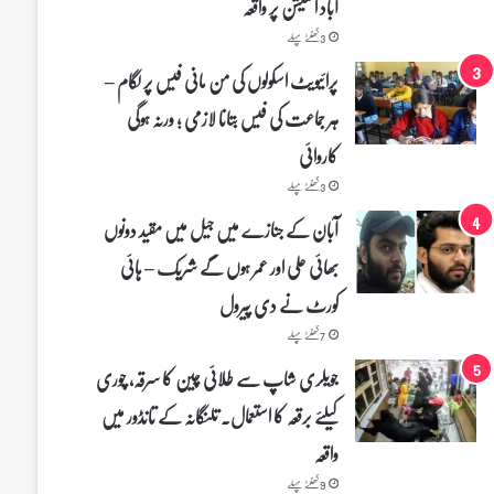
آباد اسٹیشن پر واقعہ
3 گھنٹے پہلے
پرائیویٹ اسکولوں کی من مانی فیس پر لگام –
ہر جماعت کی فیس بتانا لازمی ؛ ورنہ ہوگی
کاروائی
3 گھنٹے پہلے
آبان کے جنازے میں جیل میں مقید دونوں
بھائی علی اور عمر ہوں گے شریک – ہائی
کورٹ نے دی پیرول
7 گھنٹے پہلے
جویلری شاپ سے طلائی چین کا سرقہ، چوری
کیلئے برقعہ کا استعمال۔ تلنگانہ کے تانڈور میں
واقعہ
9 گھنٹے پہلے