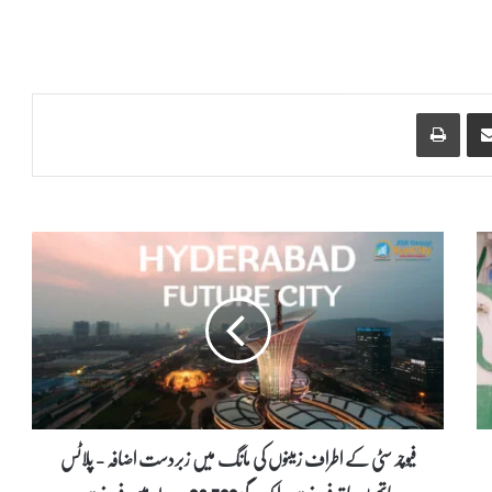
Print
Share via Email
ف
ی
و
چ
ر
س
ٹ
ی
ک
ے
فیوچر سٹی کے اطراف زمینوں کی مانگ میں زبردست اضافہ - پلاٹس
ا