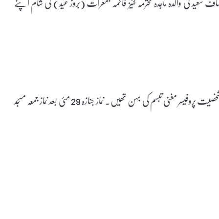
سعید کی والدہ ماجدہ محترمہ کنیز فاطمہ جمعرات (بروز عید) کی شام اپنے
مرحومہ نامور افسانہ نگار عوض سعید کی زوجہ اور اردو دنیا کی معروف شخصیت پروفیسر مغنی تبسم کی بہن تھیں۔ نماز جنازہ 29 مئی بعد نماز جمعہ مسجد