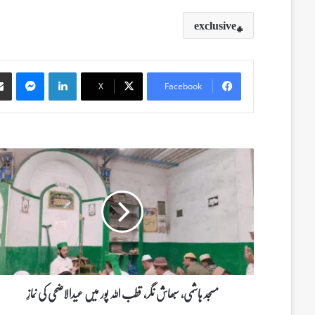
exclusive
Messenger
LinkedIn
X
Facebook
م
س
ج
د
ہ
ا
ش
م
ی
،
مسجد ہاشمی، سبھاش نگر، قطب اللہ پور میں عیدالاضحی کی نمازِ
س