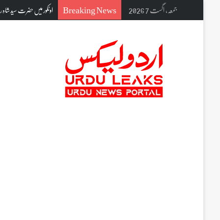
Breaking News
جمعہ, اگست 7 2026
اوٹکور میں حضرت سید شاہ روشن ولی 