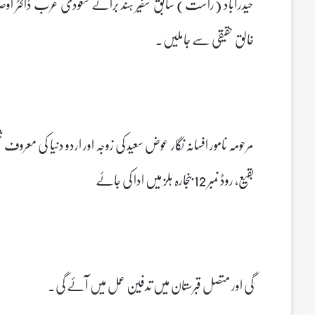
حیدرآباد (راست) سابق سفیر ہند برائے سعودی عرب ڈاکٹر اوصاف 
خالق حقیقی سے جاملیں۔
بقیع، روڈ نمبر 12 بنجارہ ہلز میں ادا کی جائے
گی اور متصل قبرستان میں تدفین عمل میں آئے گی۔