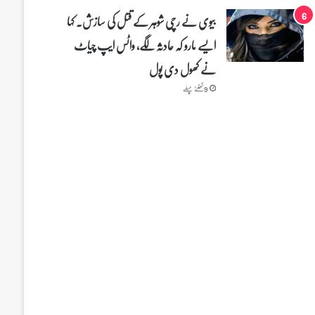
بیوی نے رچی شوہر کے قتل کی سازش۔ کہا
ایسے مارو کہ حادثہ لگے، واٹس ایپ چیاٹ
نے کھول دی پول
9 گھنٹے پہلے