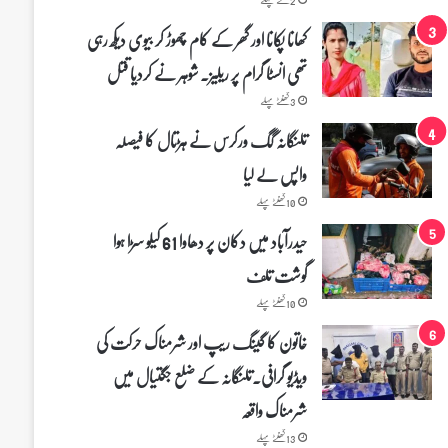
کھانا پکانا اور گھر کے کام چھوڑ کر بیوی دیکھ رہی
تھی انسٹا گرام پر ریلیز۔ شوہر نے کردیا قتل
3 گھنٹے پہلے
تلنگانہ گگ ورکرس نے ہڑتال کا فیصلہ
واپس لے لیا
10 گھنٹے پہلے
حیدرآباد میں دکان پر دھاوا 61 کیلو سڑا ہوا
گوشت تلف
10 گھنٹے پہلے
خاتون کا گینگ ریپ اور شرمناک حرکت کی
ویڈیو گرافی۔تلنگانہ کے ضلع جگتیال میں
شرمناک واقعہ
13 گھنٹے پہلے