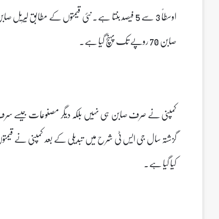
صابن 70 روپے تک پہنچ گیا ہے۔
کمپنی نے صرف صابن ہی نہیں بلکہ دیگر مصنوعات جیسے سرف او
گزشتہ سال جی ایس ٹی شرح میں تبدیلی کے بعد کمپنی نے قیمتوں
کیا گیا ہے۔