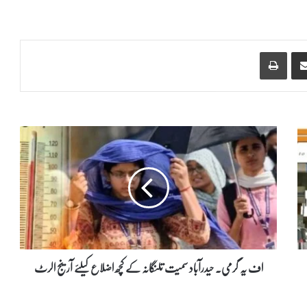
Print
Share via Email
ا
ف
ی
ہ
گ
ر
م
ی
۔
ح
اف یہ گرمی۔ حیدرآباد سمیت تلنگانہ کے کچھ اضلاع کیلئے آرینج الرٹ
ی
د
ر