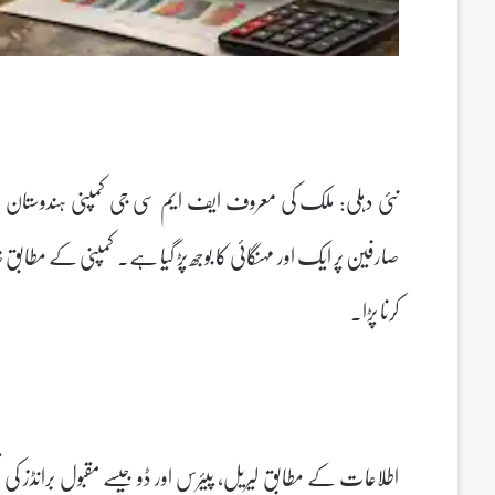
نئی دہلی: ملک کی معروف ایف ایم سی جی کمپنی ہندوستان یون
صارفین پر ایک اور مہنگائی کا بوجھ پڑ گیا ہے۔ کمپنی کے مطاب
کرنا پڑا۔