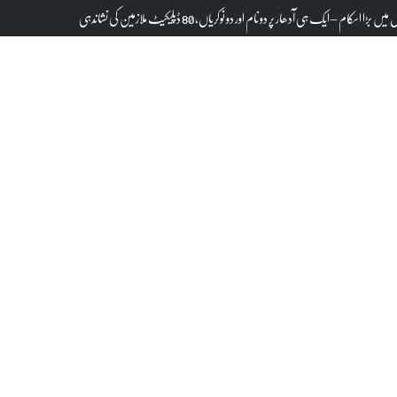
تحت ”آزادئ ہند اور حب الوطنی پر مبنی نغمے“پروگرام