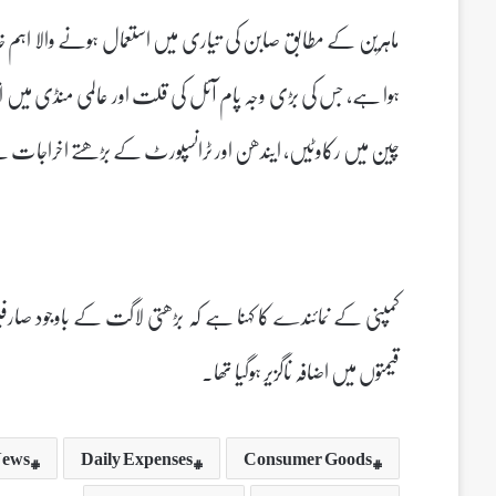
ہوا ہے، جس کی بڑی وجہ پام آئل کی قلت اور عالمی منڈی میں اتار
چین میں رکاوٹیں، ایندھن اور ٹرانسپورٹ کے بڑھتے اخراجات نے 
کمپنی کے نمائندے کا کہنا ہے کہ بڑھتی لاگت کے باوجود صارفی
قیمتوں میں اضافہ ناگزیر ہوگیا تھا۔
ews
Daily Expenses
Consumer Goods