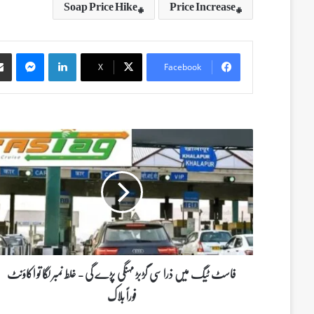
Soap Price Hike
Price Increase
Messenger
LinkedIn
X
Facebook
ف
ا
س
ٹ
ٹ
ی
گ
م
ی
ں
فاسٹ ٹیگ میں ذرا سی گڑبڑ مہنگی پڑے گی - غلط نمبر لگا تو اکاؤنٹ
ذ
فوراً بلاک
ر
ا