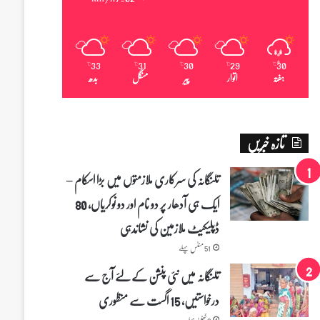
33
31
30
29
30
℃
℃
℃
℃
℃
ہفتہ
اتوار
پیر
منگل
بدھ
تازہ خبریں
تلنگانہ کی سرکاری ملازمتوں میں بڑا اسکام –
ایک ہی آدھار پر دو نام اور دو نوکریاں، 80
ڈپلیکیٹ ملازمین کی نشاندہی
51 منٹس پہلے
تلنگانہ میں نئی پنشن کے لئے آج سے
درخواستیں، 15 اگست سے منظوری
2 گھنٹے پہلے