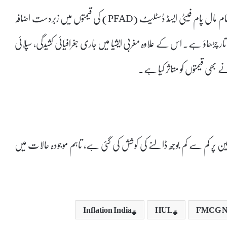
ماہرین کے مطابق صابن کی تیاری میں استعمال ہونے والا اہم خام مال پام فیٹی ایسڈ ڈسٹلیٹ (PFAD) کی قیمتوں میں زبردست اضافہ
 چڑھاؤ ہے۔ اس کے علاوہ مغربی ایشیا میں جاری جغرافیائی کشیدگی، سپلائی
بھی قیمتوں کو متاثر کیا ہے۔
ن پر کم سے کم بوجھ ڈالنے کی کوشش کی گئی ہے، تاہم موجودہ حالات میں
Inflation India
HUL
FMCG N