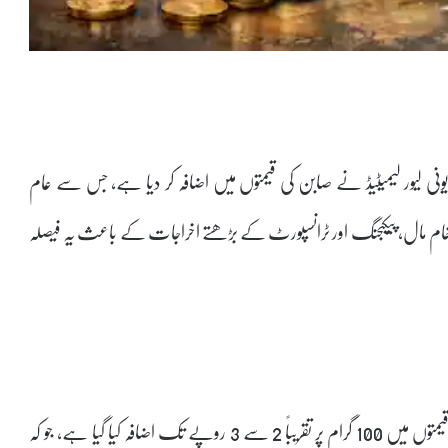
ی لیور لیمیٹیڈ نے صابن کی قیمتوں میں اضافہ کر دیا ہے، جس سے عام
ق خام مال، پیکیجنگ اور ٹرانسپورٹ کے بڑھتے اخراجات کے باعث یہ فیصلہ
اطلاعات کے مطابق لیریل، پیئرس اور ڈو جیسے مقبول برانڈز کی قیمتوں میں 100 گرام پر تقریباً 2 سے 3 روپے تک اضافہ کیا گیا ہے، جو کہ