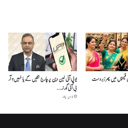
آ
ب
ا
د
س
م
ی
ت
ت
ل
ن
گ
ا
 قیمتوں میں پھر زبردست
یو پی آئی لین دین پر چارج لگیں گے یا نہیں؟ آر
ن
بی آئی گورنر…
ہ
ک
3 دن پہلے
ے
ک
چ
ھ
ا