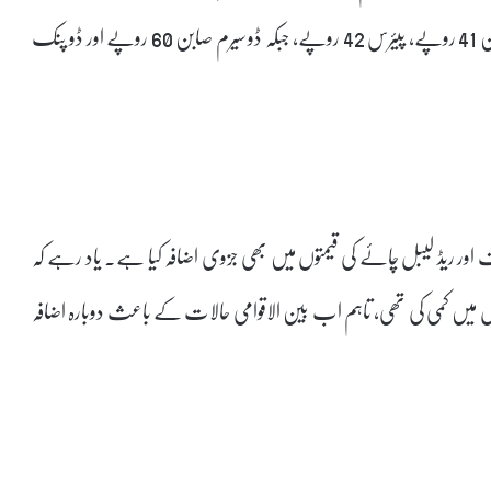
اوسطاً 3 سے 5 فیصد بنتا ہے۔ نئی قیمتوں کے مطابق لیریل صابن 41 روپے، پیئرس 42 روپے، جبکہ ڈو سیرم صابن 60 روپے اور ڈو پنک
ر ریڈ لیبل چائے کی قیمتوں میں بھی جزوی اضافہ کیا ہے۔ یاد رہے کہ
 میں کمی کی تھی، تاہم اب بین الاقوامی حالات کے باعث دوبارہ اضافہ