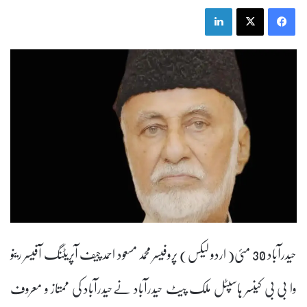
LinkedIn
X
Facebook
حیدرآباد 30 مئی( اردو لیکس) پروفیسر محمد مسعود احمد چیف آپریٹنگ آفیسر رینو
وا بی بی کینسر ہاسپٹل ملک پیٹ حیدرآباد نےحیدرآباد کی ممتاز و معروف