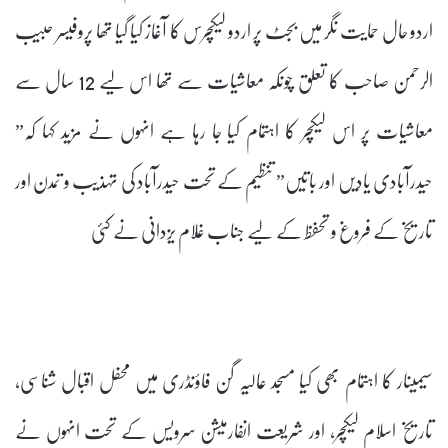
اردو حال حمایت نگر میں بجٹ پر اردو لیکچرس کا آغاز کیا گیا تھا پروفیسر حبیب
الرحمن صاحب کا تعلق چونکہ معاشیات سے تھا اس لیے 12 سال سے
معاشیات پر اس لیکچر کا اہتمام کیا جا رہا ہے انہوں نے مزید کہا کہ”
حیدرآبادی یادیں اور باتیں” تنظیم کے تحت حیدرآباد کی تہذیب و تمدن اور
تاریخ کے فروغ و تحفظ کے لیے جناب غلام یزدانی نے کئی
سیمینار کا اہتمام بھی کیا مسجد عالیہ گن فاؤنڈری میں محفل اقبال شناسی،
تاریخ اسلام لیکچر، اور شریعت انفارمیشن سرویس کے تحت انہوں نے