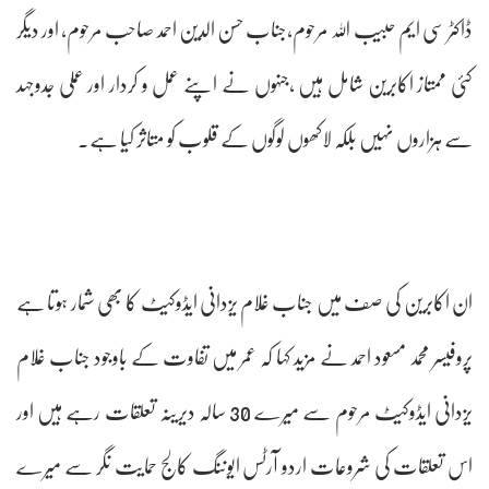
ڈاکٹر سی ایم حبیب اللہ مرحوم،جناب حسن الدین احمد صاحب مرحوم، اور دیگر
کئی ممتاز اکابرین شامل ہیں ،جنہوں نے اپنے عمل و کردار اور عملی جدوجہد
سے ہزاروں نہیں بلکہ لاکھوں لوگوں کے قلوب کو متاثر کیا ہے۔
ان اکابرین کی صف میں جناب غلام یزدانی ایڈوکیٹ کا بھی شمار ہوتا ہے
پروفیسر محمد مسعود احمد نے مزید کہا کہ عمر میں تفاوت کے باوجود جناب غلام
یزدانی ایڈوکیٹ مرحوم سے میرے 30 سالہ دیرینہ تعلقات رہے ہیں اور
اس تعلقات کی شروعات اردو آرٹس ایوننگ کالج حمایت نگر سے میرے