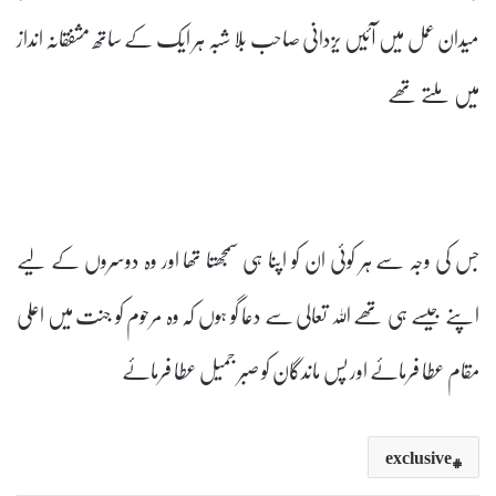
میدان عمل میں آئیں یزدانی صاحب بلا شبہ ہر ایک کے ساتھ مشفقانہ انداز
میں ملتے تھے
جس کی وجہ سے ہر کوئی ان کو اپنا ہی سمجھتا تھا اور وہ دوسروں کے لیے
اپنے جیسے ہی تھے اللہ تعالی سے دعا گو ہوں کہ وہ مرحوم کو جنت میں اعلی
مقام عطا فرمائے اور پس ماندگان کو صبر جمیل عطا فرمائے
exclusive