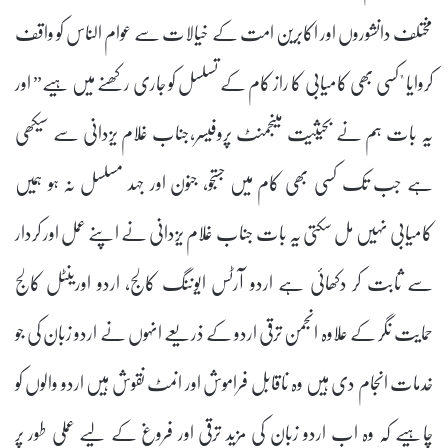
مختلف دانشوروں اور اکابرین امت کے خیالات سے عوام الناس کو واقف
کروایا "کسی بھی کامیابی کا راز کام کے تسلسل کو جاری رکھنے میں ہیے” اور
یہ بات ہم نے بحیثیت مینجمنٹ پروفیسر،جناب غلام یزدانی سے سیکھی
ہے جب تک کسی بھی کام میں جستجو، جنون اور جہد مسلسل نہ ہو ہمیں
کامیابی نہیں مل سکتی یہ بات جناب غلام یزدانی نے اپنے عمل اور کردار
سے ثابت کر دکھائی ہے اردو آرٹس ایوننگ کالج، اردو اورینٹل کالج
حمایت نگر کے علاوہ انجمن ترقی اردو کے ذریعے انہوں نے اردو زبان کی جو
خدمات انجام دی ہیں وہ ناقابل فراموش اور انمٹ نقوش ہیں اردو والوں کو
چاہیے کہ وہ اب اردو زبان کی مزید ترقی اور فروغ کے لیے عملی طور پر