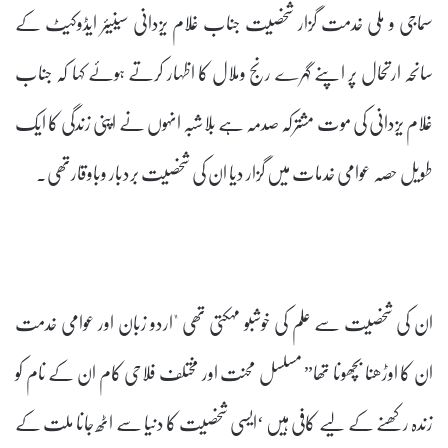
سماجی و ملی خدمت گزار شخصیت جناب غلام یزدانی سینیئر ایڈوکیٹ کے
سانحہ ارتحال پر اپنے گہرے رنج وملال کا اظہار کرتے ہوئے کہا کہ جناب
غلام یزدانی کی موت مشترکہ صدمہ ہے بلاشبہ انہوں نے اپنی زندگی کا ایک
طویل حصہ عوامی خدمات میں گزار دیا ان کی شخصیت بردبار وباوقارتھی۔
ان کی شخصیت سے علم کی خوشبو مہکتی تھی "اردو زبان اور عوامی خدمت
ان کا اوڑھنا بچھونا تھا” مسلسل محنت اور مختلف فلاحی کام ان کے نام کو
زندہ رکھنے کے لیے کافی ہیں ‘ایسی شخصیت کا دنیا سے اٹھ جانا ملت کے