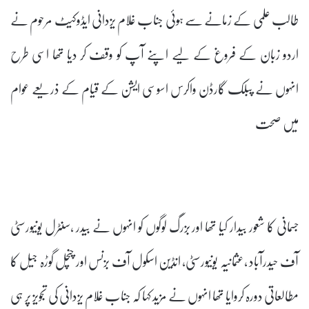
طالب علمی کے زمانے سے ہوئی جناب غلام یزدانی ایڈوکیٹ مرحوم نے
اردو زبان کے فروغ کے لیے اپنے آپ کو وقف کر دیا تھا اسی طرح
انہوں نے پبلک گارڈن واکرس اسوسی ایشن کے قیام کے ذریعے عوام
میں صحت
جسمانی کا شعور بیدار کیا تھا اور بزرگ لوگوں کو انہوں نے بیدر ،سنٹرل یونیورسٹی
آف حیدرآباد ،عثمانیہ یونیورسٹی، انڈین اسکول آف بزنس اور چنچل گوڑہ جیل کا
مطالعاتی دورہ کروایا تھا انہوں نے مزید کہا کہ جناب غلام یزدانی کی تجویز پر ہی