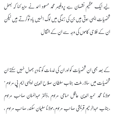
لیے ایک عظیم نقصان ہے پروفیسر محمد مسعود احمد نے مزید کہا کہ بعض
شخصیات ایسی ہوتی ہیں جن کی زندگی میں لوگ انہیں یاد تو کرتے ہیں لیکن
ان کے فلاحی کاموں کی وجہ سے ان کے انتقال
کے بعد بھی ان شخصیات کو اور ان کی خدمات کو تادیر بھول نہیں سکتے ان
شخصیات میں سالار ملت جناب سلطان صلاح الدین اویسی ایم پی مرحوم’
مولانا محمد حمید الدین عاقل حسامی مرحوم ،ڈاکٹر عبدالمنان صاحب مرحوم
،جناب عبدالرحیم قریشی صاحب مرحوم،مولانا سلیمان سکندر صاحب مرحوم ،