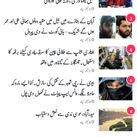
فیس بتانا لازمی ؛ ورنہ ہوگی کاروائی
و
ی
2 گھنٹے پہلے
ن
آبان کے جنازے میں جیل میں مقید دونوں بھائی علی اور عمر
ے
ک
ہوں گے شریک – ہائی کورٹ نے دی پیرول
ھ
و
5 گھنٹے پہلے
ل
جویلری شاپ سے طلائی چین کا سرقہ، چوری کیلئے برقعہ کا
د
ی
استعمال۔ تلنگانہ کے تانڈور میں واقعہ
پ
و
7 گھنٹے پہلے
ل
بیوی نے رچی شوہر کے قتل کی سازش۔ کہا ایسے مارو کہ
حادثہ لگے، واٹس ایپ چیاٹ نے کھول دی پول
8 گھنٹے پہلے
حیدرآباد: موسی ندی سے نعش دستیاب
8 گھنٹے پہلے