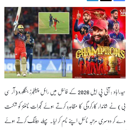
حیدراباد : آئی پی ایل 2026 کے فائنل میں رائل چیلنجرز بنگلورو (آر سی
بی) نے شاندار کارکردگی کا مظاہرہ کرتے ہوئے گجرات ٹائٹنز کو شکست
دے کر دوسری مرتبہ ٹائٹل اپنے نام کر لیا۔ پہلے بیٹنگ کرتے ہوئے