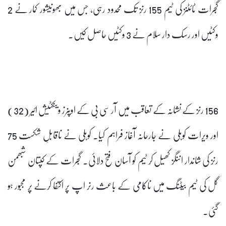
گجرات ٹائٹنز کی ٹیم 155 رنز تک محدود رہی، جس میں بھونیشور کمار نے 2
وکٹیں اور رسک دار سلام نے 3 وکٹیں حاصل کیں۔
156 رنز کے نشانہ کے تعاقب میں آر سی بی کے اوپنرز وینکٹیش ائیر (32)
اور ویرات کوہلی نے جارحانہ آغاز فراہم کیا۔ کوہلی نے ناقابلِ شکست 75
رنز کی شاندار اننگز کھیل کر ٹیم کو آسان فتح دلائی۔ گجرات کے کپتان شبھمن
گل کی ٹیم بیٹنگ میں ناکامی کے باعث رنر اپ پر اکتفا کرنے پر مجبور ہو
گئی۔