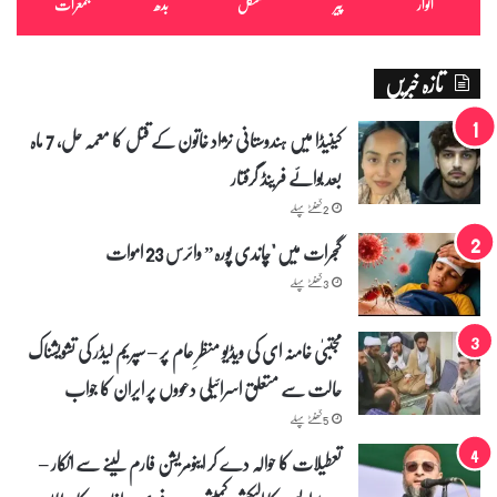
اتوار
پیر
منگل
بدھ
جمعرات
ی
ن
ے
تازہ خبریں
ک
ھ
و
کینیڈا میں ہندوستانی نژاد خاتون کے قتل کا معمہ حل، 7 ماہ
ل
بعد بوائے فرینڈ گرفتار
د
ی
2 گھنٹے پہلے
پ
و
گجرات میں "چاندی پورہ” وائرس 23 اموات
ل
3 گھنٹے پہلے
مجتبیٰ خامنہ ای کی ویڈیو منظرِ عام پر – سپریم لیڈر کی تشویشناک
حالت سے متعلق اسرائیلی دعووں پر ایران کا جواب
5 گھنٹے پہلے
تعطیلات کا حوالہ دے کر اینومریشن فارم لینے سے انکار –