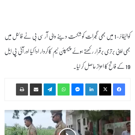
کوالیفائر-1 میں بھی گجرات کو شکست دینے والی آر سی بی نے فائنل میں
بھی اپنی برتری برقرار رکھتے ہوئے چیمپئن ٹیم کا کردار ادا کیا اور آئی پی ایل
19 کے فاتح کا اعزاز حاصل کر لیا۔
Print
Share via Email
Telegram
WhatsApp
Messenger
LinkedIn
گ
ھ
ر
ک