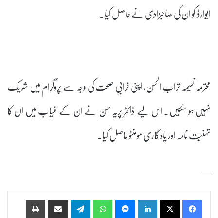
ایوارڈ کو ان کی صاحبزادی نے حاصل کیا۔
محترمہ نسیمہ تراب الحسن، اپنی خرابیِ صحت کی وجہ سے پروگرام میں شریک
نہیں ہو سکیں۔ اس لیے ڈاکٹر پریہ حسن نے ان کے غیاب میں ان کا
تہنیت نامہ اور یادگاری مومنٹو حاصل کیا۔
—
Print
Share via Email
Telegram
WhatsApp
Messenger
LinkedIn