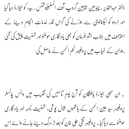
ڈاکٹر عبدالقدیر ، چیئرمین شاہین گروپ آف انسٹیٹیوشنس ، بیدر کو ایوارڈ دیا گیا
اور اردو کو ٹیکنالوجی سے جوڑنے کی گراں قدر خدمات انجام دینے کے
اعتراف میں جناب اشہر فرحان کو بھی یادگاری مومنٹو اور تہنیت پیش کی گئی
،جو ان کے غیاب میں پروفیسر نجم الحسن نے حاصل کی
۔ ان سبھی ایوارڈ یافتگان کو آج یومِ تاسیس کی تقریب میں وائس چانسلر
پروفیسر سید عین الحسن کے ہاتھوں شال پوشی، تہنیت نامہ اور یادگاری
مومنٹو سے دیا گیا۔ پروفیسر تقی علی خان کو بعد از مرگ دیئے جانے والے اس