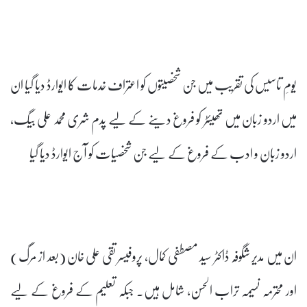
یومِ تاسیس کی تقریب میں جن شخصیتوں کو اعتراف خدمات کا ایوارڈ دیا گیا ان
میں اردو زبان میں تھیئٹر کو فروغ دینے کے لیے پدم شری محمد علی بیگ،
اردو زبان و ادب کے فروغ کے لیے جن شخصیات کو آج ایوارڈ دیا گیا
ان میں مدیر شگوفہ ڈاکٹر سید مصطفی کمال، پروفیسر تقی علی خان (بعد از مرگ)
اور محترمہ نسیمہ تراب الحسن، شامل ہیں۔ جبکہ تعلیم کے فروغ کے لیے