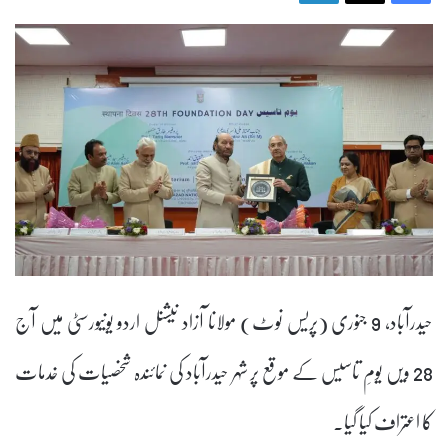
حیدرآباد، 9 جنوری (پریس نوٹ) مولانا آزاد نیشنل اردو یونیورسٹی میں آج
28 ویں یومِ تاسیس کے موقع پر شہر حیدرآباد کی نمائندہ شخصیات کی خدمات
کا اعتراف کیا گیا۔