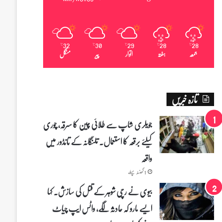
32
30
29
28
28
℃
℃
℃
℃
℃
جمعہ
ہفتہ
اتوار
پیر
منگل
تازہ خبریں
جویلری شاپ سے طلائی چین کا سرقہ، چوری
کیلئے برقعہ کا استعمال۔ تلنگانہ کے تانڈور میں
واقعہ
1 گھنٹہ پہلے
بیوی نے رچی شوہر کے قتل کی سازش۔ کہا
ایسے مارو کہ حادثہ لگے، واٹس ایپ چیاٹ