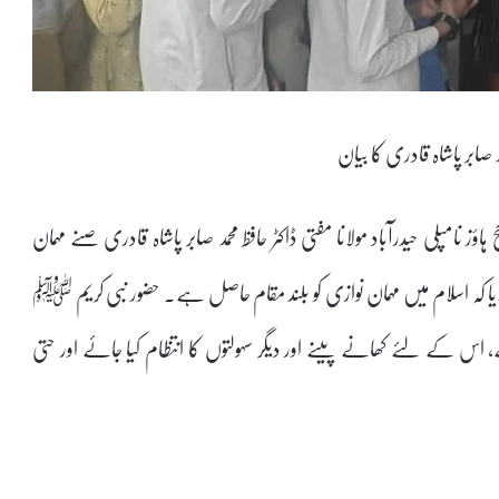
مد صابر پاشاہ قادری کا بیان
حج ہاؤز نامپلی حیدرآباد مولانا مفتی ڈاکٹر حافظ محمد صابر پاشاہ قادری صنے مہمان
یا کہ اسلام میں مہمان نوازی کو بلند مقام حاصل ہے۔ حضور نبی کریم ﷺ
ئے، اس کے لئے کھانے پینے اور دیگر سہولتوں کا انتظام کیا جائے اور حتی