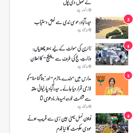
نے کھول دی پول
1 گھنٹہ پہلے
حیدرآباد: موسی ندی سے نعش دستیاب
2 گھنٹے پہلے
زائرین کی سہولت کے لیے بہتر چھتریاں:
وزارتِ حج کی طرف سے “چیلنج” کا اعلان
2 گھنٹے پہلے
مدارس میں”وندے ماترم” اور "جنا گنا منا” کو
لازمی قرار دیا جائے۔ حیدرآباد پارلیمانی حلقہ
سے شکست خوردہ امیدوار مادھوی لتا
2 گھنٹے پہلے
نوجون نسل یعنی جین زی سے قریب ہونے
مودی حکومت کا نیا قدم