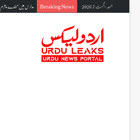
Breaking News
جمعہ, اگست 7 2026
مدارس میں”وندے ماترم” اور 