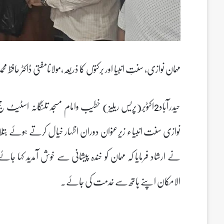
مہمان نوازی، سنتِ انبیا اور برکتوں کا ذریعہ،مولانامفتی ڈاکٹر حافظ مح
حیدرآباد2اکٹوبر(پریس ریلیز) خطیب وامام مسجد تلنگانہ اسٹیٹ 
نوازی سنت انبیاء زیرعنوان دوران اظہار خیال کرتے ہوئے بتلا
نے ارشاد فرمایا کہ مہمان کو خندہ پیشانی سے خوش آمدید کہا جا
الامکان اپنے ہاتھ سے خدمت کی جائے۔