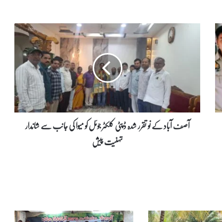
آ
ص
ف
آ
ب
ا
د
ک
ے
ن
آصف آباد کے نو تقرر شدہ ڈپٹی کلکٹر جوئل کو میوا کی جانب سے شاندار
و
تہنیت پیش
ت
ق
ر
ر
ش
د
ہ
ڈ