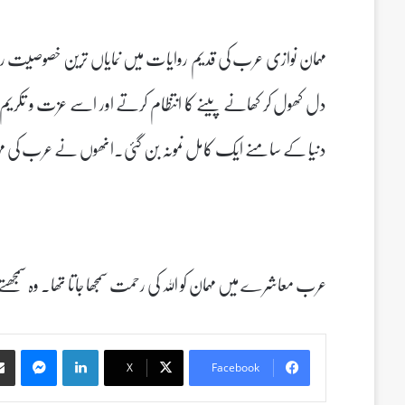
مہمان نوازی عرب کی قدیم روایات میں نمایاں ترین خصوصیت
دل کھول کر کھانے پینے کا انتظام کرتے اور اسے عزت و تکریم 
دنیا کے سامنے ایک کامل نمونہ بن گئی۔انھوں نے عرب کی مہمان 
عرب معاشرے میں مہمان کو اللہ کی رحمت سمجھا جاتا تھا۔ وہ سم
Messenger
LinkedIn
X
Facebook