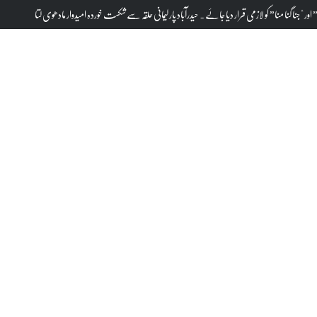
"جنا گنا منا” کو لازمی قرار دیا جائے۔ حیدرآباد پارلیمانی حلقہ سے شکست خوردہ امیدوار مادھوی لتا