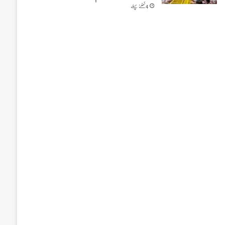
4 گھنٹے پہلے