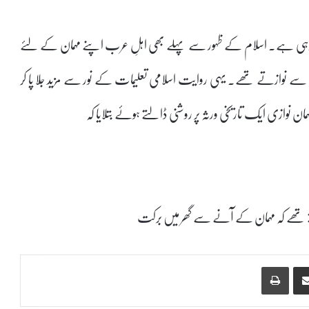
 رہی ہے۔ اسلام کے ظہور سے پہلے بھی اہلِ عرب اپنے مہمان کے لئے
سے نوازتے تھے۔ یہی روایت اسلامی تعلیمات کے نور سے مزید جَلا پا کر
نوازی ایک تاریخی ورثہ پر روشنی ڈالتے ہوئے بتلایا کہ
جھتے تھے کہ مہمان کے آنے سے گھر میں برکت
Print
Share via Email