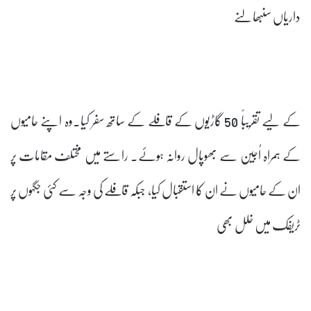
داریاں سنبھالنے
کے لیے تقریباً 50 گاڑیوں کے قافلے کے ساتھ سفر کیا۔وہ اپنے حامیوں
کے ہمراہ اُجین سے بھوپال روانہ ہوئے۔ راستے میں مختلف مقامات پر
ان کے حامیوں نے ان کا استقبال کیا، جبکہ قافلے کی وجہ سے کئی جگہوں پر
ٹریفک میں خلل بھی