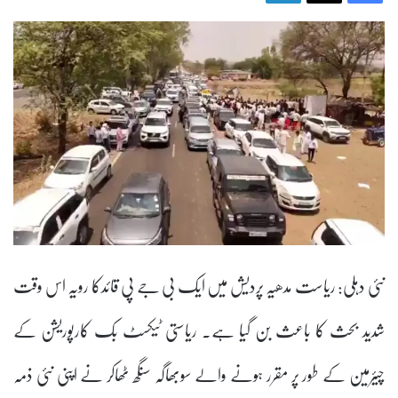
نئی دہلی: ریاست مدھیہ پردیش میں ایک بی جے پی قائدکا رویہ اس وقت
شدید بحث کا باعث بن گیا ہے۔ ریاستی ٹیکسٹ بک کارپوریشن کے
چیئرمین کے طور پر مقرر ہونے والے سوبھاگہ سنگھ ٹھاکر نے اپنی نئی ذمہ