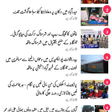
حیدرآباد میں دکان پر دھاوا 61 کیلو سڑا ہوا گوشت تلف
4 گھنٹے پہلے
خاتون کا گینگ ریپ اور شرمناک حرکت کی ویڈیو گرافی۔
تلنگانہ کے ضلع جگتیال میں شرمناک واقعہ
6 گھنٹے پہلے
بیدر یشونت پور ایکسپریس میں دھواں اٹھنے سے‌مسافرین میں
خوف۔ تلنگانہ کے ظہیر آباد اسٹیشن پر واقعہ
8 گھنٹے پہلے
پرائیویٹ اسکولوں کی من مانی فیس پر لگام – ہر جماعت کی
فیس بتانا لازمی ؛ ورنہ ہوگی کاروائی
8 گھنٹے پہلے
آبان کے جنازے میں جیل میں مقید دونوں بھائی علی اور عمر