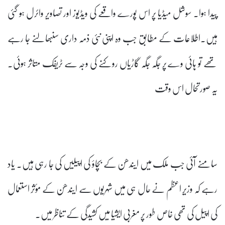
پیدا ہوا۔ سوشل میڈیا پر اس پورے واقعے کی ویڈیوز اور تصاویر وائرل ہو گئی
ہیں۔اطلاعات کے مطابق جب وہ اپنی نئی ذمہ داری سنبھالنے جا رہے
تھے تو ہائی وے پر جگہ جگہ گاڑیاں روکنے کی وجہ سے ٹریفک متاثر ہوئی۔
یہ صورتحال اس وقت
سامنے آئی جب ملک میں ایندھن کے بچاؤ کی اپیلیں کی جا رہی ہیں۔ یاد
رہے کہ وزیرِ اعظم نے حال ہی میں شہریوں سے ایندھن کے مؤثر استعمال
کی اپیل کی تھی خاص طور پر مغربی ایشیا میں کشیدگی کے تناظر میں۔