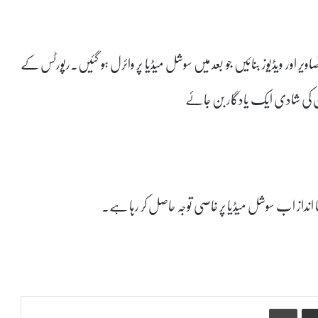
تصاویر اور ویڈیوز بنائیں جو بعد میں سوشل میڈیا پر وائرل ہو گئیں۔رپورٹس کے
ان کی شادی ایک یادگار بن جائے
 انداز اب سوشل میڈیا پر خاصی توجہ حاصل کر رہا ہے۔
Print
Share via Email