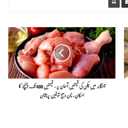
ت
ل
ن
گ
ا
ن
ہ
م
ی
ں
تلنگانہ میں چکن کی قیمتیں آسمان پر - قیمتیں 400 تک پہنچنے کا
چ
امکان ، نان ویج شوقین پریشان
ک
ن
ک
ی
ق
ی