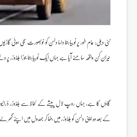
نئی دہلی: عام طور پر نوبیاہتا دلہا دلہن کو خوبصورت سجی ہوئی گ
حیران کن واقعہ سامنے آیا ہے جہاں ایک نوبیاہتا جوڑا بُلڈوزر پر د
کے بعد وہ اپنی دلہن کو بُلڈوزر میں بٹھا کر جھدول میں اپنے گھر لے آئے۔یہ جوڑا تق