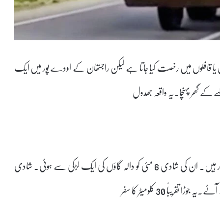
اڑیوں یا قافلوں میں رخصت کیا جاتا ہے لیکن راجستھان کے اودے پور میں ایک
لہے کے گھر پہنچا۔یہ واقعہ جھدول
گاؤں کا ہے، جہاں روپ لال پیشے کے لحاظ سے بُلڈوزر ڈرائیور ہیں۔ ان کی شادی 6 مئی کو دالہ گاؤں کی ایک لڑکی سے ہوئی۔ شادی
ریباً 30 کلومیٹر کا سفر