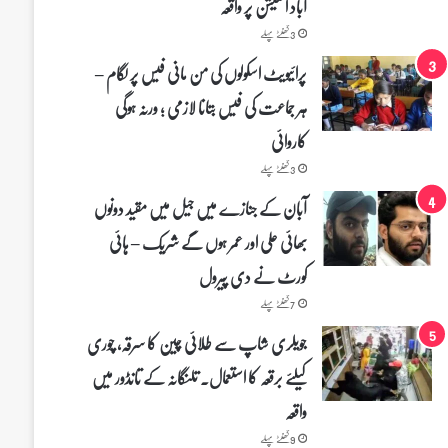
آباد اسٹیشن پر واقعہ
3 گھنٹے پہلے
پرائیویٹ اسکولوں کی من مانی فیس پر لگام –
ہر جماعت کی فیس بتانا لازمی ؛ ورنہ ہوگی
کاروائی
3 گھنٹے پہلے
آبان کے جنازے میں جیل میں مقید دونوں
بھائی علی اور عمر ہوں گے شریک – ہائی
کورٹ نے دی پیرول
7 گھنٹے پہلے
جویلری شاپ سے طلائی چین کا سرقہ، چوری
کیلئے برقعہ کا استعمال۔ تلنگانہ کے تانڈور میں
واقعہ
9 گھنٹے پہلے