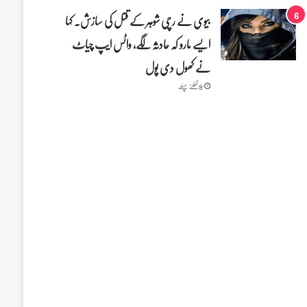
بیوی نے رچی شوہر کے قتل کی سازش۔ کہا
ایسے مارو کہ حادثہ لگے، واٹس ایپ چیاٹ
نے کھول دی پول
9 گھنٹے پہلے