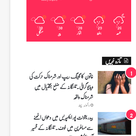
30
30
28
29
26
℃
℃
℃
℃
℃
جمعہ
ہفتہ
اتوار
پیر
منگل
تازہ خبریں
خاتون کا گینگ ریپ اور شرمناک حرکت کی
ویڈیو گرافی۔تلنگانہ کے ضلع جگتیال میں
شرمناک واقعہ
1 گھنٹہ پہلے
بیدر یشونت پور ایکسپریس میں دھواں اٹھنے
سے‌مسافرین میں خوف۔ تلنگانہ کے ظہیر