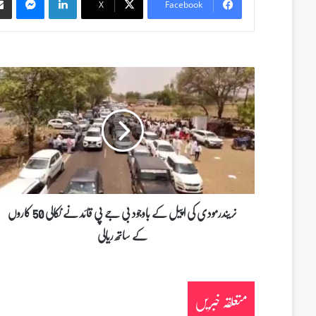
X
Facebook
ن
ر
ی
ن
د
ر
م
و
د
ی
نریندرمودی کی اپیل کے باوجود بی جے پی قائد نے نکالی 50 کاروں
ک
کے ساتھ ریالی
ی
ا
پ
ی
متعلقہ خبریں
ل
ک