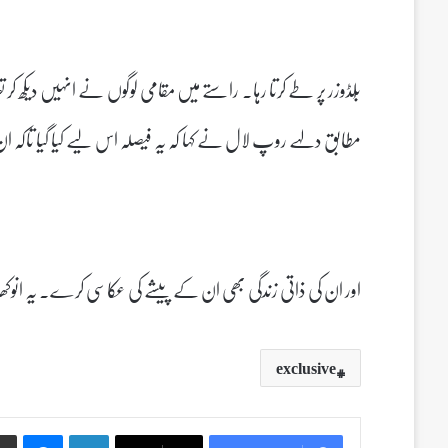
بُلڈوزر پر طے کرتا رہا۔ راستے میں مقامی لوگوں نے انہیں دیکھ کر 
مطابق دلہے روپ لال نے کہا کہ یہ فیصلہ اس لیے کیا گیا تاکہ 
اور ان کی ذاتی زندگی بھی ان کے پیشے کی عکاسی کرے۔ یہ انوکھا
exclusive
Messenger
LinkedIn