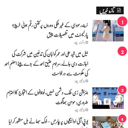
ر
تازہ خبریں
و
ل
ت
نریندر مودی کے غیر ملکی دوروں پر کتنی رقم ہوئی خرچ؟
و
پارلیمنٹ میں تفصیلات پیش
ب
ر
1 گھنٹہ پہلے
ہ
م
جیل میں قید علی اور عمر کو ابان کی تدفین میں شرکت کی
ا
اجازت دی جائے: مرحوم عتیق احمد کے بڑے بیٹے احضم احمد
د
ا
کی حکومت سے درخواست
ک
ا
2 گھنٹے پہلے
ر
جنریشن زی ملک دشمن نہیں، نوجوانوں کے احتجاج کا احترام
ہ
ن
ضروری: موہن بھاگوت
ے
2 گھنٹے پہلے
س
و
یو پی آئی ادائیگیوں پر چارجس – لوک سبھا نے بل منظور کر لیا
ش