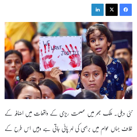
LinkedIn
X
Facebook
نئی دہلی۔ ملک بھر میں عصمت ریزی کے واقعات میں اضافہ کے
خلاف جہاں عوام میں برہمی کی لہر پائی جاتی ہے وہیں اس طرح کے