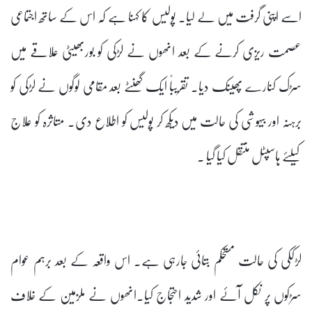
اسے اپنی گرفت میں لے لیا۔ پولیس کا کہنا ہے کہ اس کے ساتھ اجتماعی
عصمت ریزی کرنے کے بعد انھوں نے لڑکی کو بوربھیٹی علاقے میں
سڑک کنارے پھینک دیا۔ تقریباً ایک گھنٹے بعد مقامی لوگوں نے لڑکی کو
برہنہ اور بیہوشی کی حالت میں دیکھ کر پولیس کو اطلاع دی۔ متاثرہ کو علاج
کیلئے ہاسپٹل منتقل کیا گیا ۔
لڑککی کی حالت مستحکم بتائی جارہی ہے۔ اس واقعہ کے بعد برہم عوام
سڑکوں پر نکل آئے اور شدید احتجاج کیا۔انھوں نے ملزمین کے خلاف