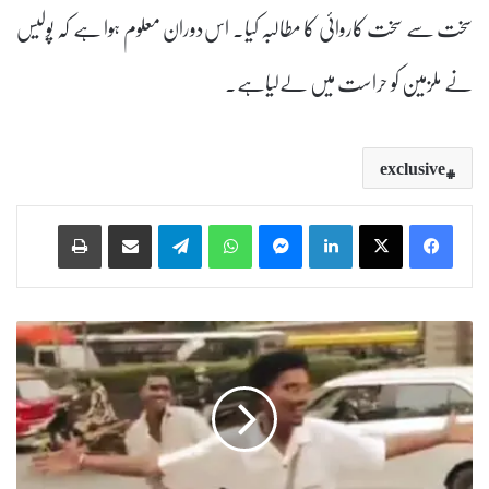
سخت سے سخت کاروائی کا مطالبہ کیا۔ اس‌دوران معلوم ہوا ہے کہ پولیس
نے ملزمین کو حراست میں لے‌لیا‌ہے۔
exclusive
Print
Share via Email
Telegram
WhatsApp
Messenger
LinkedIn
ح
ی
د
ر
آ
ب
ا