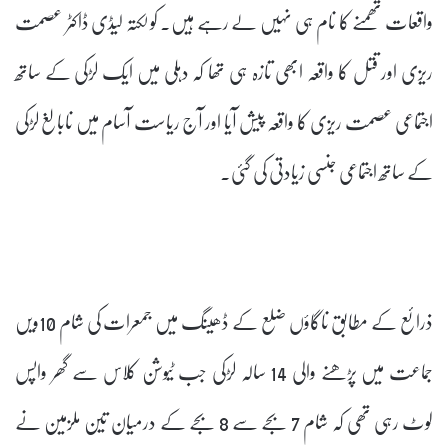
واقعات تھمنے کا نام ہی نہیں لے رہے ہیں۔ کولکتہ لیڈی ڈاکٹر عصمت
ریزی اور قتل کا واقعہ ابھی تازہ ہی تھا کہ دہلی میں ایک لڑکی کے ساتھ
اجتماعی عصمت ریزی کا واقعہ پیش آیا اور آج ریاست آسام میں نابالغ لڑکی
کے ساتھ اجتماعی جنسی زیادتی کی گئی۔
ذرائع کے مطابق ناگاؤں ضلع کے ڈھینگ میں جمعرات کی شام 10ویں
جماعت میں پڑھنے والی 14 سالہ لڑکی جب ٹیوشن کلاس سے گھر واپس
لوٹ رہی تھی کہ شام 7 بجے سے 8 بجے کے درمیان تین ملزمین نے