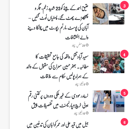
عتیق احمد کے بیٹے کو 23 شدید زخم، جگر و
پھیپھڑے پھٹ گئے، پسلیاں ٹوٹ گئیں –
آبان کی پوسٹ مارٹم رپورٹ میں چونکا دینے
والے انکشافات
29 منٹس پہلے
سعید آباد قتل واقعہ کی جامع تحقیقات کا
مطالبہ۔ جعفر حسین معراج کی مقتول کے والد
کے ہمراہ پولیس حکام سے ملاقات
9 گھنٹے پہلے
نریندر مودی کے غیر ملکی دوروں پر کتنی رقم
ہوئی خرچ؟پارلیمنٹ میں تفصیلات پیش
10 گھنٹے پہلے
جیل میں قید علی اور عمر کو ابان کی تدفین میں