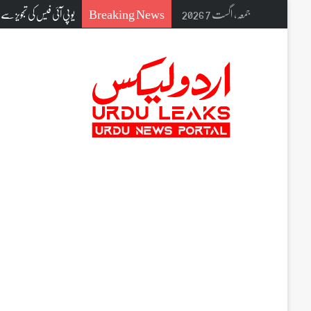
Breaking News
جمعہ, اگست 7 2026
سعید آباد قتل واقعہ ملزم گرفت