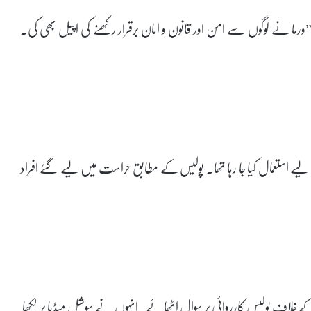
”ورما نے لوگوں سے امن اور قانون و امان برقرار رکھنے کی اپیل بھی کی۔
لیے استعمال کیا جا رہا تھا۔ پولیس کے مطابق حراست میں لیے گئے افراد