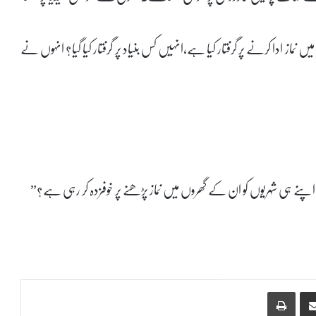
فراد کو اپنے ہی گھروں میں نماز ادا کرنے پر گرفتار کیا ہے،انہیں کس بنیاد پر گرفتار کیا گیا؟ انہوں نے
 اپنے ہی شہریوں کو ان کے گھروں میں نماز پڑھنے پر خوفزدہ کر رہی ہے؟”
Print
Share via Email