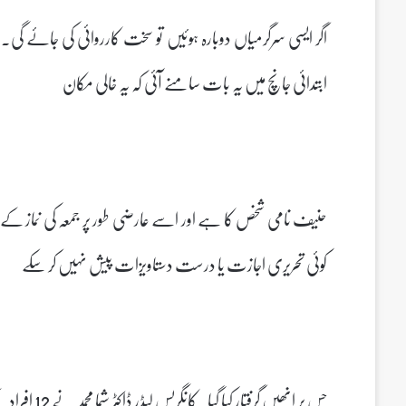
اگر ایسی سرگرمیاں دوبارہ ہوئیں تو سخت کارروائی کی جائے گی۔
ابتدائی جانچ میں یہ بات سامنے آئی کہ یہ خالی مکان
حنیف نامی شخص کا ہے اور اسے عارضی طور پر جمعہ کی نماز کے 
کوئی تحریری اجازت یا درست دستاویزات پیش نہیں کر سکے
جس پر انھیں گرفتار کیا گیا۔کانگریس لیڈر ڈاکٹر شما محمد نے 12 افراد کے خلاف پولیس کارروائی پر سوال اٹھائے۔انہوں نے سوشل میڈیا پر لکھا