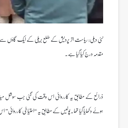
مقدمہ درج کیا گیا ہے۔
ذرائع کے مطابق یہ کارروائی اس وقت کی گئی جب سوشل میڈیا پر
ہوئے دکھایا گیا تھا۔پولیس کے مطابق یہ “احتیاطی کارروائی” اس