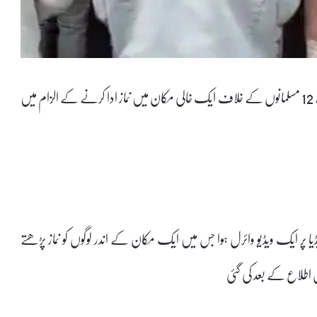
نئی دہلی: ریاست اتر پردیش کے ضلع بریلی کے ایک گاؤں سے 12 مسلمانوں کے خلاف ایک خالی مکان میں نماز ادا کرنے کے الزام میں
 ایک ویڈیو وائرل ہوا جس میں ایک مکان کے اندر لوگوں کو نماز پڑھتے
 اطلاع کے بعد کی گئی