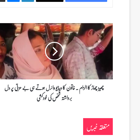
چ
ھ
ی
ڑ
چ
ھ
ا
ڑ
ک
ا
چھیڑ چھاڑ کا الزام ۔ خاتون کا ویڈیو وائرل ہوتے ہی بے عزتی پر دل
ا
برداشتہ شخص کی خودکشی
ل
ز
ا
م
متعلقہ خبریں
۔
خ
ا