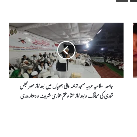
ج
ا
م
ع
ہ
ا
س
ل
ا
م
جامعہ اسلامیہ عربیہ مسجد ترجمہ والی بھوپال میں بعد نماز عصر مجلس
ی
شوریٰ کی میٹنگ و بعد نماز عشاءختم بخاری شریف و دستار بندی
ہ
ع
ر
ب
ی
ہ
م