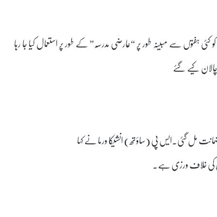
کئی ہفتوں سے مبینہ طور پر “عارضی مدرسہ” کے طور پر استعمال کیا جا رہا
الان کیے گئے
قانون کی خلاف ورزی ہے۔