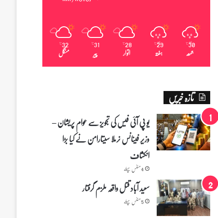
32
31
28
29
30
℃
℃
℃
℃
℃
جمعہ
ہفتہ
اتوار
پیر
منگل
تازہ خبریں
یو پی آئی فیس کی تجویز سے عوام پریشان –
وزیر فینانس نرملا سیتارامن نے کیا بڑا
انکشاف
4 منٹس پہلے
سعید آباد قتل واقعہ ملزم گرفتار
5 منٹس پہلے