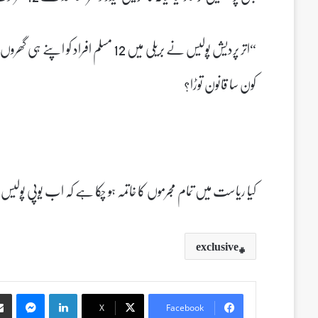
“اتر پردیش پولیس نے بریلی میں 12 مسلم ا
کون سا قانون توڑا؟
کیا ریاست میں تمام مجرموں کا خاتمہ ہو چکا ہے کہ اب یوپی پولیس
exclusive
Messenger
LinkedIn
X
Facebook