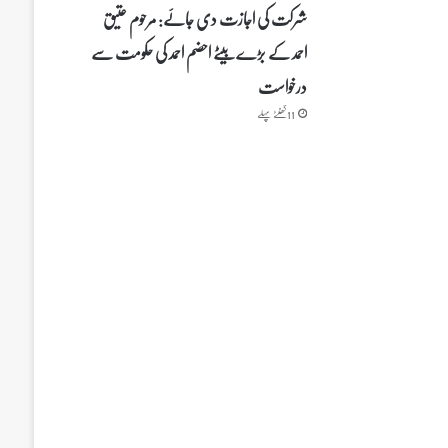
شرکت کی اجازت دی جائے: مرحوم عتیق
احمد کے بڑے بیٹے احضم احمد کی حکومت سے
درخواست
11 گھنٹے پہلے