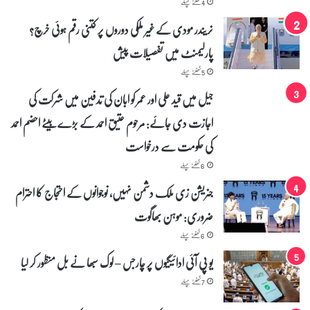
4 گھنٹے پہلے
نریندر مودی کے غیر ملکی دوروں پر کتنی رقم ہوئی خرچ؟
پارلیمنٹ میں تفصیلات پیش
5 گھنٹے پہلے
جیل میں قید علی اور عمر کو ابان کی تدفین میں شرکت کی
اجازت دی جائے: مرحوم عتیق احمد کے بڑے بیٹے احضم احمد
کی حکومت سے درخواست
6 گھنٹے پہلے
جنریشن زی ملک دشمن نہیں، نوجوانوں کے احتجاج کا احترام
ضروری: موہن بھاگوت
6 گھنٹے پہلے
یو پی آئی ادائیگیوں پر چارجس – لوک سبھا نے بل منظور کر لیا
7 گھنٹے پہلے