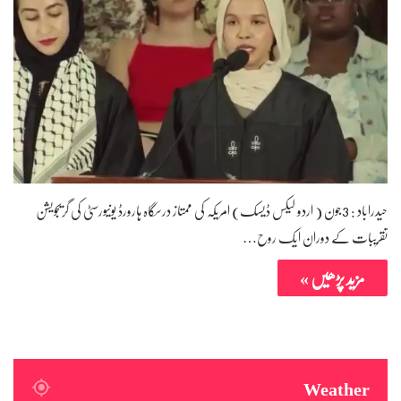
حیدراباد : 3جون ( اردو لیکس ڈیسک) امریکہ کی ممتاز درسگاہ ہارورڈ یونیورسٹی کی گریجویشن
تقریبات کے دوران ایک روح…
مزید پڑھیں »
Weather