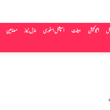
نل
ایجوکیشن
ہیلت
اسپشل اسٹوری
جنرل نیوز
مضامین
ش