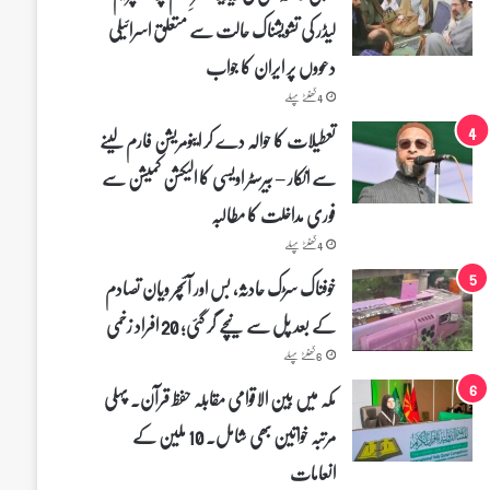
لیڈر کی تشویشناک حالت سے متعلق اسرائیلی
دعووں پر ایران کا جواب
4 گھنٹے پہلے
تعطیلات کا حوالہ دے کر اینومریشن فارم لینے
سے انکار – بیرسٹر اویسی کا الیکشن کمیشن سے
فوری مداخلت کا مطالبہ
4 گھنٹے پہلے
خوفناک سڑک حادثہ، بس اور آئچر ویان تصادم
کے بعد پل سے نیچے گر گئی؛ 20 افراد زخمی
6 گھنٹے پہلے
مکہ میں بین الاقوامی مقابلہ حفظ قرآن۔ پہلی
مرتبہ خواتین بھی شامل۔ 10 ملین کے
انعامات