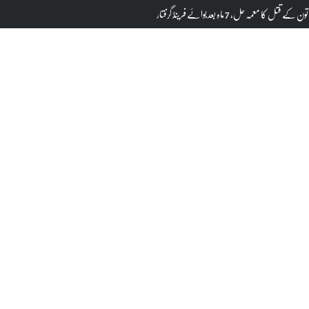
کا معمہ حل، 7 ماہ بعد بوائے فرینڈ گرفتار