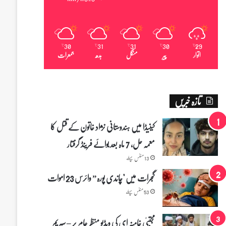
30
31
31
30
29
℃
℃
℃
℃
℃
اتوار
پیر
منگل
بدھ
جمعرات
تازہ خبریں
کینیڈا میں ہندوستانی نژاد خاتون کے قتل کا
معمہ حل، 7 ماہ بعد بوائے فرینڈ گرفتار
13 منٹس پہلے
گجرات میں "چاندی پورہ” وائرس 23 اموات
53 منٹس پہلے
مجتبیٰ خامنہ ای کی ویڈیو منظرِ عام پر – سپریم