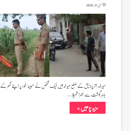
مئی 31, 2026
میرٹھ: اترپردیش کے ضلع میرٹھ میں ایک شخص نے مبینہ طور پر اپنے گھر کے
باہر گوشت سے بھرا تھیلا…
مزید پڑھیں »