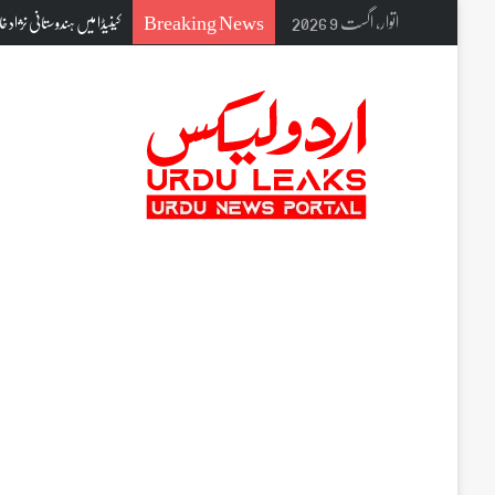
Breaking News
اتوار, اگست 9 2026
کینیڈا میں ہندوستانی نژاد خاتون کے قتل 