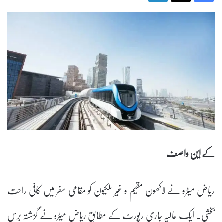
کے این واصف
ریاض میٹرو نے لاکھون مقیم و غیر ملکیون کو مقامی سفر میں کافی راحت
بخشی۔ ایک حالیہ جاری رپورٹ کے مطابق ریاض میٹرو نے گزشتہ برس