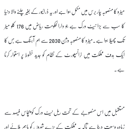
میٹرو کا منصوبہ چار برس میں مکمل ہوا ہے اور یہ ڈرائیور کے بغیر چلنے والا دنیا
کا سب سے بڑا نیٹ ورک ہے جو دارالحکومت ریاض میں 176 کلو میٹر
تک پھیلا ہوا ہے۔میٹرو کا منصوبہ وژن 2030 سے ہم آہنگ ہے جس کا
ایک ہدف مملکت میں ٹرانسپورٹ کے نظام کو جدید خطوط پر استوار کرنا
ہے۔
مستقبل میں اس منصوبے کے تحت ریل نیٹ ورک کو پچاس فیصد سے
زیادہ وسعت دینا ہے تاکہ یہ مملکت کے بڑے شہروں کو باہم ملائے اور