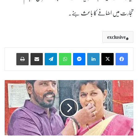
تجارت میں اضافے کا باعث بنے۔
exclusive
Print
Share via Email
Telegram
WhatsApp
Messenger
LinkedIn
ع
ا
ش
ق
ک
ی
خ
ا
ط