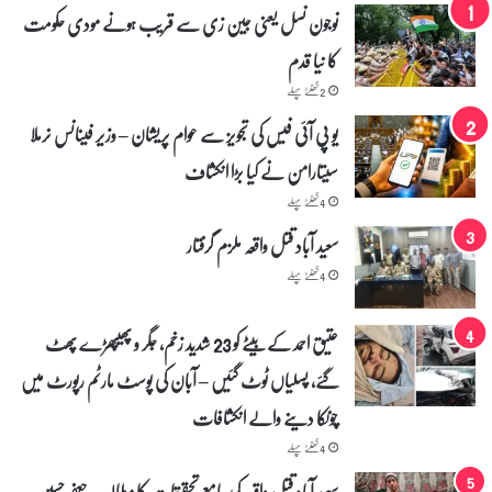
نوجون نسل یعنی جین زی سے قریب ہونے مودی حکومت
کا نیا قدم
2 گھنٹے پہلے
یو پی آئی فیس کی تجویز سے عوام پریشان – وزیر فینانس نرملا
سیتارامن نے کیا بڑا انکشاف
4 گھنٹے پہلے
سعید آباد قتل واقعہ ملزم گرفتار
4 گھنٹے پہلے
عتیق احمد کے بیٹے کو 23 شدید زخم، جگر و پھیپھڑے پھٹ
گئے، پسلیاں ٹوٹ گئیں – آبان کی پوسٹ مارٹم رپورٹ میں
چونکا دینے والے انکشافات
4 گھنٹے پہلے
سعید آباد قتل واقعہ کی جامع تحقیقات کا مطالبہ۔ جعفر حسین