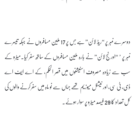
دوسرے نمبر پر “ریڈ لائن” ہے جس پر 17 ملین مسافروں نے جبکہ تیسرے
نمبر پر ’ “اورنج لائن” نے بارہ ملین مسافروں کے ساتھ سفر کیا۔میٹرو کے
سب سے زیادہ مصروف اسٹیشنوں میں قصر الحکم، کے اے ایف اے
ڈی، ٹی سی، اور نیشنل میوزیم تھے جہاں سے نو ماہ میں سفر کرنے والوں کی
کل تعداد کا 29 فیصد میٹرو پر سوار ہوئے۔