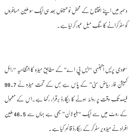
دسمبر میں اپنے افتتاح کے محض نو مہینوں بعد ہی ایک سو ملین مسافروں
کو سفر کرانے کا سنگِ میل عبور کر لیا ہے۔
سعودی پریس ایجنسی “ایس پی اے” کے مطابق میٹرو کا انتظامیہ “رائل
کمیشن فار ریاض سٹی” کے پاس ہے جس کے تحت میٹرو نے 99.7
فیصد تک وقت پر روانہ ہونے کا ریکارڈ برقرار رکھا ہے۔اس کے معمول
کے روٹ میں سے ایک “بلیو لائن” بھی ہے جہاں سے 46.5 ملین
افراد نے میٹرو پر سفر کر کے ریکارڈ قائم کیا ہے۔