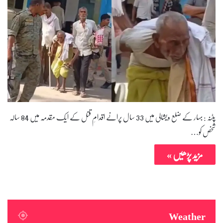
پٹنہ : بہار کے ضلع ویشالی میں 33 سال پرانے اقدامِ قتل کے ایک مقدمہ میں 84 سالہ
شخص کو…
مزید پڑھیں »
Weather