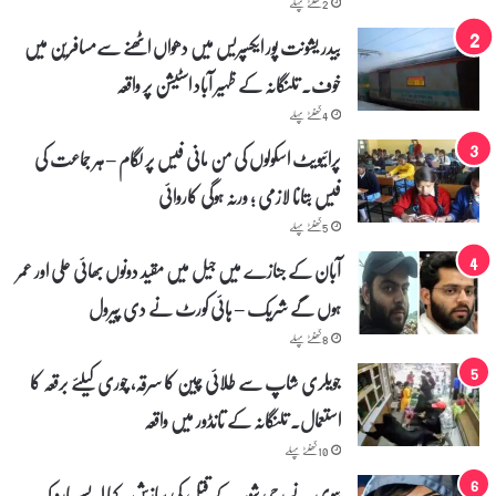
2 گھنٹے پہلے
بیدر یشونت پور ایکسپریس میں دھواں اٹھنے سے‌مسافرین میں
خوف۔ تلنگانہ کے ظہیر آباد اسٹیشن پر واقعہ
4 گھنٹے پہلے
پرائیویٹ اسکولوں کی من مانی فیس پر لگام – ہر جماعت کی
فیس بتانا لازمی ؛ ورنہ ہوگی کاروائی
5 گھنٹے پہلے
آبان کے جنازے میں جیل میں مقید دونوں بھائی علی اور عمر
ہوں گے شریک – ہائی کورٹ نے دی پیرول
8 گھنٹے پہلے
جویلری شاپ سے طلائی چین کا سرقہ، چوری کیلئے برقعہ کا
استعمال۔ تلنگانہ کے تانڈور میں واقعہ
10 گھنٹے پہلے
بیوی نے رچی شوہر کے قتل کی سازش۔ کہا ایسے مارو کہ