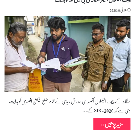
جولائی 8, 2026
تلنگانہ کے چیف الیکٹورل آفیسر سی سدرشن ریڈی نے تمام ضلع الیکشن افیسرس کو ہدایت
دی ہے کہ SIR-2026 کے…
مزید پڑھیں »