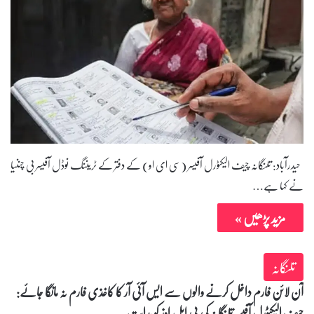
حیدرآباد: تلنگانہ چیف الیکٹورل آفیسر (سی ای او) کے دفتر کے ٹریننگ نوڈل آفیسر بی چننیا
نے کہا ہے…
مزید پڑھیں »
تلنگانہ
آن لائن فارم داخل کرنے والوں سے ایس آئی آر کا کاغذی فارم نہ مانگا جائے:
چیف الیکٹورل آفیسر تلنگانہ کی بی ایل اوز کو ہدایت