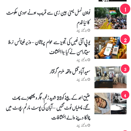
نوجون نسل یعنی جین زی سے قریب ہونے مودی حکومت
کا نیا قدم
2 گھنٹے پہلے
یو پی آئی فیس کی تجویز سے عوام پریشان – وزیر فینانس نرملا
سیتارامن نے کیا بڑا انکشاف
4 گھنٹے پہلے
سعید آباد قتل واقعہ ملزم گرفتار
4 گھنٹے پہلے
عتیق احمد کے بیٹے کو 23 شدید زخم، جگر و پھیپھڑے پھٹ
گئے، پسلیاں ٹوٹ گئیں – آبان کی پوسٹ مارٹم رپورٹ میں
چونکا دینے والے انکشافات
4 گھنٹے پہلے