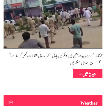
تلنگانہ کے سوریا پیٹ ضلع میں کانگریس پارٹی کے اندرونی اختلافات کھل کر سامنے آ
گئے۔ اروپلی منڈل مستقر میں…
مزید پڑھیں »
Weather