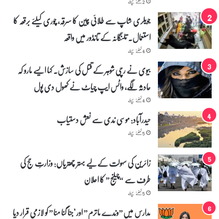
2 گھنٹے پہلے
جویلری شاپ سے طلائی چین کا سرقہ، چوری کیلئے برقعہ کا
استعمال۔ تلنگانہ کے تانڈور میں واقعہ
4 گھنٹے پہلے
بیوی نے رچی شوہر کے قتل کی سازش۔ کہا ایسے مارو کہ
حادثہ لگے، واٹس ایپ چیاٹ نے کھول دی پول
4 گھنٹے پہلے
حیدرآباد: موسی ندی سے نعش دستیاب
5 گھنٹے پہلے
زائرین کی سہولت کے لیے بہتر چھتریاں: وزارتِ حج کی
طرف سے “چیلنج” کا اعلان
5 گھنٹے پہلے
مدارس میں”وندے ماترم” اور "جنا گنا منا” کو لازمی قرار دیا