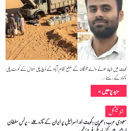
کویت میں لاپتہ ہونے والے تلنگانہ کے ضلع نظام آباد کے ڈچ پلی منڈل کے کورٹ پلی
ٹانڈہ کے رہنے…
مزید پڑھیں »
انٹر نیشنل
سعودی عرب ؛ بحرین ؛کویت اور اسرائیل پر ایران کے تازہ حملے – پرنس سلطان
ایربیس میں کئی امریکی فوج زخمی