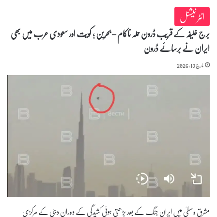
انٹر نیشنل
برج خلیفہ کے قریب ڈرون حملہ ناکام – بحرین ؛ کویت اور سعودی عرب میں بھی
ایران نے برسائے ڈرون
مارچ 13, 2026
مشرقِ وسطیٰ میں ایران جنگ کے بعد بڑھتی ہوئی کشیدگی کے دوران دبئی کے مرکزی