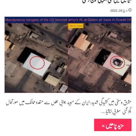
مارچ 28, 2026
مشرقِ وسطیٰ میں کشیدگی شدید: ایران کے مبینہ جوابی حملوں سے متعدد ممالک میں صورتحال
بگڑ گئی مغربی ایشیا…
مزید پڑھیں »