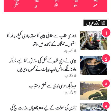
32
30
29
28
28
℃
℃
℃
℃
℃
جمعہ
ہفتہ
اتوار
پیر
منگل
تازہ خبریں
جویلری شاپ سے طلائی چین کا سرقہ، چوری کیلئے برقعہ کا
استعمال۔ تلنگانہ کے تانڈور میں واقعہ
1 گھنٹہ پہلے
بیوی نے رچی شوہر کے قتل کی سازش۔ کہا ایسے مارو کہ
حادثہ لگے، واٹس ایپ چیاٹ نے کھول دی پول
2 گھنٹے پہلے
حیدرآباد: موسی ندی سے نعش دستیاب
2 گھنٹے پہلے
زائرین کی سہولت کے لیے بہتر چھتریاں: وزارتِ حج کی