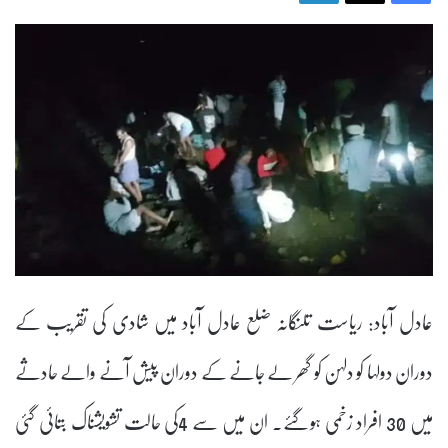
عادل آباد: ریاست تلنگانہ ضلع عادل آباد میں شادی کی تقریب کے
دوران دولہا کو دلہن کو گھر لے جانے کے دوران پیش آنے والے حادثے
میں 30 افراد زخمی ہوگئے۔ ان میں سے 4کی حالت تشویشناک بتائی گئی