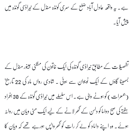
ہے۔ یہ واقعہ عادل آباد ضلع کے سری کونڈہ منڈل کے نیراڈی گونڈہ میں
پیش آیا۔
تفصیلات کے مطابق نیراڈی گونڈہ کی ایک خاتون کی منگنی جینور منڈل کے
بسمیٹا گاؤں کے ایک نوجوان سے ہوئی ۔ شادی رواں ماہ کی 22 تاریخ
(جمعرات) کو ہونے والی ہے۔ اس سلسلے میں نیراڈی گونڈہ کے 30 افراد
ہفتے کی صبح دولہا کو دلہن کے گھر لانے کے لیے ایک منی ویان میں روانہ
ہوئے۔ وہ اپنے داماد کو لے کر رات کو گھر واپس ہورہے تھے کہ ویان کا