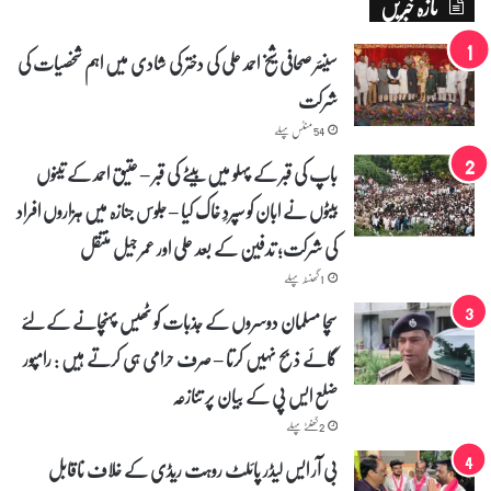
تازہ خبریں
ن
گ
ا
سینئر صحافی شیخ احمد علی کی دختر کی شادی میں اہم شخصیات کی
ن
شرکت
ہ
ح
54 منٹس پہلے
ک
و
باپ کی قبر کے پہلو میں بیٹے کی قبر – عتیق احمد کے تینوں
م
بیٹوں نے ابان کو سپردِ خاک کیا – جلوس جنازہ میں ہزاروں افراد
ت
ک
کی شرکت؛ تدفین کے بعد علی اور عمر جیل منتقل
ا
ا
1 گھنٹہ پہلے
ع
سچا مسلمان دوسروں کے جذبات کو ٹھیس پہنچانے کے لئے
ل
ا
گائے ذبح نہیں کرتا – صرف حرامی ہی کرتے ہیں : رامپور
ن
ضلع ایس پی کے بیان پر تنازعہ
2 گھنٹے پہلے
بی آر ایس لیڈر پائلٹ روہت ریڈی کے خلاف ناقابل