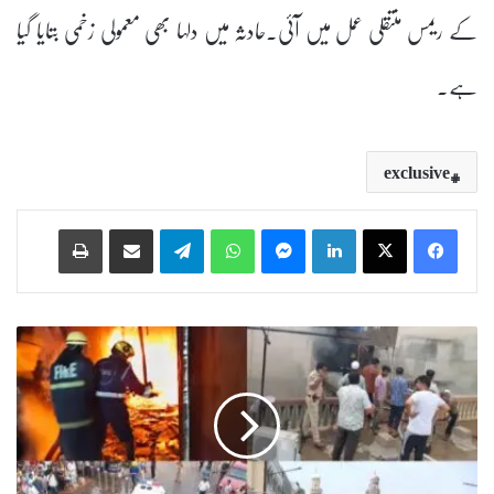
کے ریمس منتقلی عمل میں آئی۔حادثہ میں دلہا بھی معمولی زخمی بتایا گیا
ہے۔
exclusive
Print
Share via Email
Telegram
WhatsApp
Messenger
LinkedIn
ح
ی
د
ر
آ
ب
ا