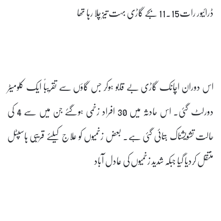
ڈرائیور رات11.15 بجے گاڑی بہت تیز چلا رہا تھا
اس دوران اچانک گاڑی بے قابو ہوکر جس گاؤں سے تقریباً ایک کلومیٹر
دورلٹ گئی۔ اس حادثہ میں 30 افراد زخمی ہوگئے جن میں سے 4 کی
حالت تشویشناک بتائی گئی ہے۔ بعض زخمیوں کو علاج کیلئے قریبی ہاسپٹل
منتقل کردیا گیا جبکہ شدید زخمیوں کی عادل آباد