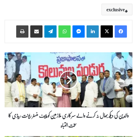
exclusive
Print
Share via Email
Telegram
WhatsApp
Messenger
LinkedIn
و
ا
ل
د
ی
ن
ک
ی
د
ی
والدین کی دیکھ بھال نہ کرنے والے سرکاری ملازمین کو چیف منسٹر ریونت ریڈی کا
ک
سخت انتباہ
ھ
ب