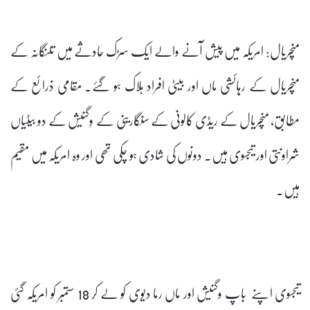
منچریال: امریکہ میں پیش آنے والے ایک سڑک حادثے میں تلنگانہ کے
منچریال کے رہائشی ماں اور بیٹی افراد ہلاک ہو گئے۔ مقامی ذرائع کے
مطابق، منچریال کے ریڈی کالونی کے سنگارینی کے وِگنیش کے دو بیٹیاں
شراونتی اور تیجسوی ہیں۔ دونوں کی شادی ہو چکی تھی اور وہ امریکہ میں مقیم
ہیں۔
تیجسوی اپنے باپ وگنیش اور ماں رما دیوی کو لے کر 18 ستمبر کو امریکہ گئی