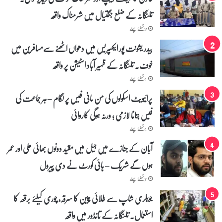
ی
تلنگانہ کے ضلع جگتیال میں شرمناک واقعہ
ر
ا
2 گھنٹے پہلے
س
و
بیدر یشونت پور ایکسپریس میں دھواں اٹھنے سے‌مسافرین میں
س
خوف۔ تلنگانہ کے ظہیر آباد اسٹیشن پر واقعہ
ی
ا
4 گھنٹے پہلے
ی
پرائیویٹ اسکولوں کی من مانی فیس پر لگام – ہر جماعت کی
ش
ن
فیس بتانا لازمی ؛ ورنہ ہوگی کاروائی
ک
ی
4 گھنٹے پہلے
ی
آبان کے جنازے میں جیل میں مقید دونوں بھائی علی اور عمر
ا
د
ہوں گے شریک – ہائی کورٹ نے دی پیرول
د
ا
7 گھنٹے پہلے
ش
جویلری شاپ سے طلائی چین کا سرقہ، چوری کیلئے برقعہ کا
ت
استعمال۔ تلنگانہ کے تانڈور میں واقعہ