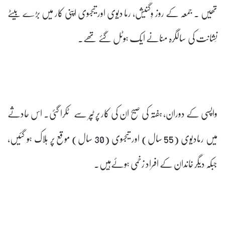
تھیں ۔ جمعہ کے روز وِگنیش، رما دیوی اور تیجسوی اپنی کار میں بڑے بیٹے
نِشانت کی سالگرہ منانے ایک ہوٹل گئے تھے۔
واپسی کے دوران، ہفتہ کی صبح ان کی کار پر ٹپر سے ٹکرا گئی۔ اس حادثے
میں رمادیوی (55 سال) اور تیجسوی (30 سال) موقع پر ہلاک ہو گئیں،
جبکہ دیگر خاندان کے افراد زخمی ہوئےہیں۔